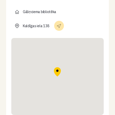
Gāliņciema bibliotēka
Kuldīgas iela 138