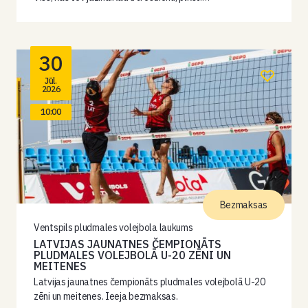
30
Jūl.
2026
10:00
Bezmaksas
Ventspils pludmales volejbola laukums
LATVIJAS JAUNATNES ČEMPIONĀTS
PLUDMALES VOLEJBOLĀ U-20 ZĒNI UN
MEITENES
Latvijas jaunatnes čempionāts pludmales volejbolā U-20
zēni un meitenes. Ieeja bezmaksas.