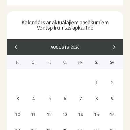
Kalendārs ar aktuālajiem pasākumiem
Ventspilī un tās apkārtnē
AUGUSTS
2026
P.
O.
T.
C.
Pk.
S.
Sv.
1
2
3
4
5
6
7
8
9
10
11
12
13
14
15
16