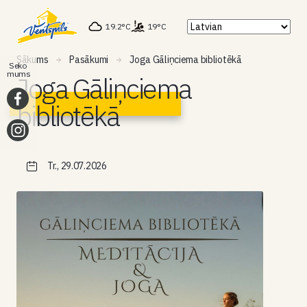
19.2°C
19°C
Sākums
Pasākumi
Joga Gāliņciema bibliotēkā
Seko
mums
Joga Gāliņciema
bibliotēkā
Tr., 29.07.2026