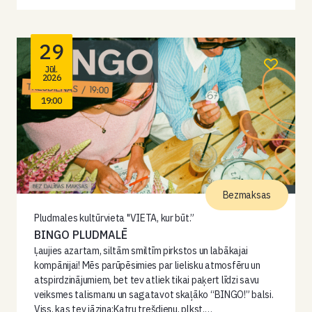
29
Jūl.
2026
19:00
Bezmaksas
Pludmales kultūrvieta "VIETA, kur būt.”
BINGO PLUDMALĒ
Ļaujies azartam, siltām smiltīm pirkstos un labākajai
kompānijai! Mēs parūpēsimies par lielisku atmosfēru un
atspirdzinājumiem, bet tev atliek tikai paķert līdzi savu
veiksmes talismanu un sagatavot skaļāko “BINGO!” balsi.
Viss, kas tev jāzina:Katru trešdienu, plkst.…