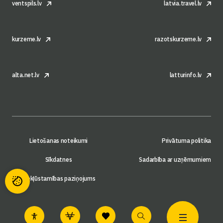
ventspils.lv
latvia.travel.lv
kurzeme.lv
razotskurzeme.lv
alta.net.lv
latturinfo.lv
Lietošanas noteikumi
Privātuma politika
Sīkdatnes
Sadarbība ar uzņēmumiem
Piekļūstamības paziņojums