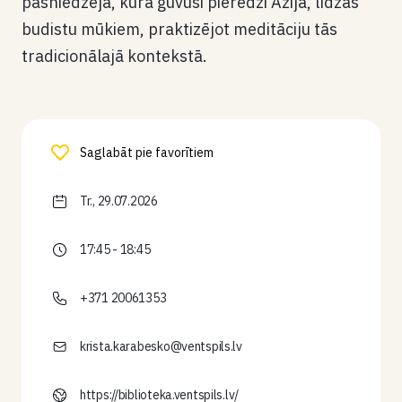
pasniedzēja, kura guvusi pieredzi Āzijā, līdzās
budistu mūkiem, praktizējot meditāciju tās
tradicionālajā kontekstā.
Saglabāt pie favorītiem
Tr., 29.07.2026
17:45 - 18:45
+371 20061353
krista.karabesko@ventspils.lv
https://biblioteka.ventspils.lv/