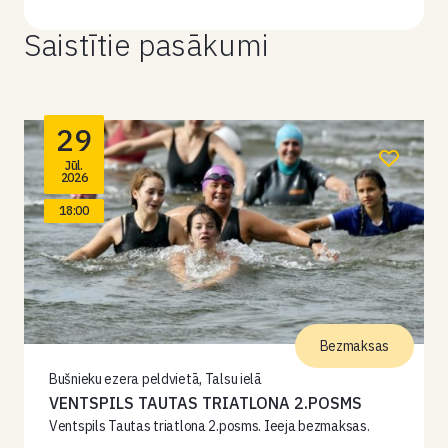
Saistītie pasākumi
29
Jūl.
2026
18:00
Bezmaksas
Bušnieku ezera peldvietā, Talsu ielā
VENTSPILS TAUTAS TRIATLONA 2.POSMS
Ventspils Tautas triatlona 2.posms. Ieeja bezmaksas.