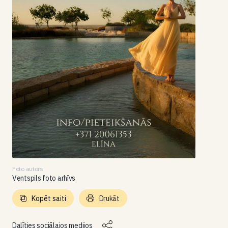
Foto autors
Ventspils foto arhīvs
Kopēt saiti
Drukāt
Dalīties sociālajos medijos