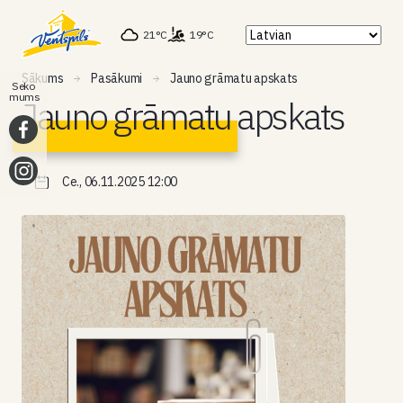
21°C
19°C
Sākums
Pasākumi
Jauno grāmatu apskats
Seko
mums
Jauno grāmatu apskats
Ce., 06.11.2025 12:00