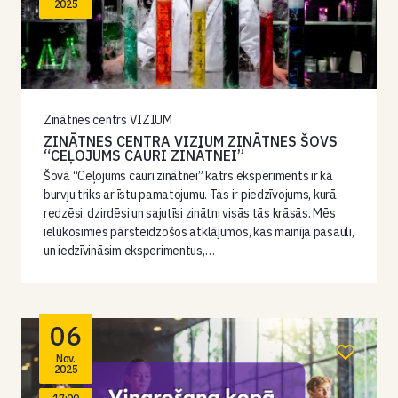
2025
Zinātnes centrs VIZIUM
ZINĀTNES CENTRA VIZIUM ZINĀTNES ŠOVS
“CEĻOJUMS CAURI ZINĀTNEI”
Šovā “Ceļojums cauri zinātnei” katrs eksperiments ir kā
burvju triks ar īstu pamatojumu. Tas ir piedzīvojums, kurā
redzēsi, dzirdēsi un sajutīsi zinātni visās tās krāsās. Mēs
ielūkosimies pārsteidzošos atklājumos, kas mainīja pasauli,
un iedzīvināsim eksperimentus,…
06
Nov.
2025