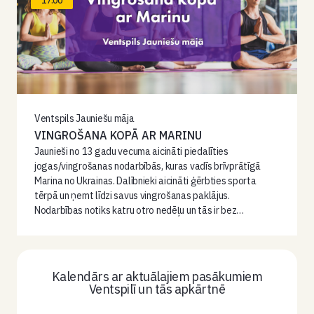
17:00
Ventspils Jauniešu māja
VINGROŠANA KOPĀ AR MARINU
Jaunieši no 13 gadu vecuma aicināti piedalīties
jogas/vingrošanas nodarbībās, kuras vadīs brīvprātīgā
Marina no Ukrainas. Dalībnieki aicināti ģērbties sporta
tērpā un ņemt līdzi savus vingrošanas paklājus.
Nodarbības notiks katru otro nedēļu un tās ir bez…
Kalendārs ar aktuālajiem pasākumiem
Ventspilī un tās apkārtnē