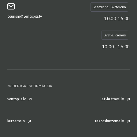
Sestdiena, Svētdiena
tourism@ventspils.lv
10:00-16:00
Svētku dienas
10:00 - 15:00
NODERĪGA INFORMĀCIJA
ventspils.lv
latvia.travel.lv
kurzeme.lv
razotskurzeme.lv