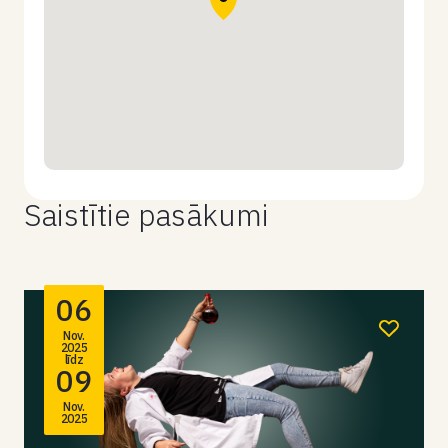
Saistītie pasākumi
06
Nov.
2025
līdz
09
Nov.
2025