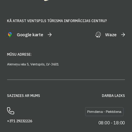
KĀ ATRAST VENTSPILS TŪRISMA INFORMĀCIJAS CENTRU?
Google karte
Waze
MŪSU ADRESE:
Akmeņu iela 5, Ventspils, LV-3601
SAZINIES AR MUMS
DARBA LAIKS
Pirmdiena - Piektdiena
+371 29232226
08:00 - 18:00