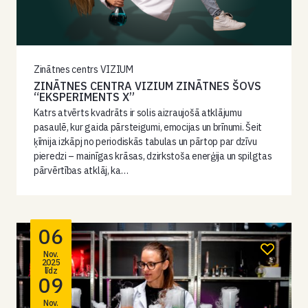
Zinātnes centrs VIZIUM
ZINĀTNES CENTRA VIZIUM ZINĀTNES ŠOVS
“EKSPERIMENTS X”
Katrs atvērts kvadrāts ir solis aizraujošā atklājumu
pasaulē, kur gaida pārsteigumi, emocijas un brīnumi. Šeit
ķīmija izkāpj no periodiskās tabulas un pārtop par dzīvu
pieredzi – mainīgas krāsas, dzirkstoša enerģija un spilgtas
pārvērtības atklāj, ka…
06
Nov.
2025
līdz
09
Nov.