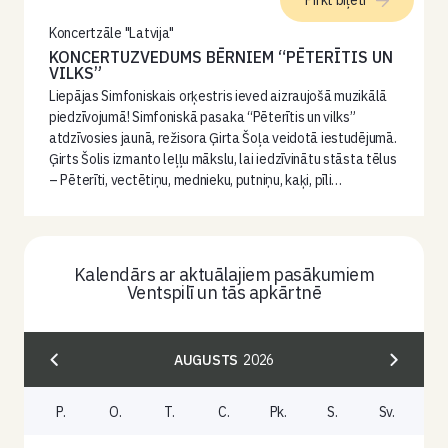
Pirkt biļeti
Koncertzāle "Latvija"
KONCERTUZVEDUMS BĒRNIEM “PĒTERĪTIS UN
VILKS”
Liepājas Simfoniskais orķestris ieved aizraujošā muzikālā
piedzīvojumā! Simfoniskā pasaka “Pēterītis un vilks”
atdzīvosies jaunā, režisora Ģirta Šoļa veidotā iestudējumā.
Ģirts Šolis izmanto leļļu mākslu, lai iedzīvinātu stāsta tēlus
– Pēterīti, vectētiņu, mednieku, putniņu, kaķi, pīli…
Kalendārs ar aktuālajiem pasākumiem
Ventspilī un tās apkārtnē
AUGUSTS
2026
P.
O.
T.
C.
Pk.
S.
Sv.