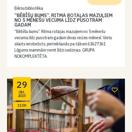
Bērnu bibliotēka
“BĒBĪŠU BUMS”. RITMA ROTAĻAS MAZUĻIEM
NO 5 MĒNEŠU VECUMA LĪDZ PUSOTRAM
GADAM
“Bēbīšu bums”. Ritma rotaļas mazuļiem no 5 mēnešu
vecuma līdz pusotram gadam divas reizes mēnesī. Vietu
skaits ierobežots, pieteikšanās pa tālruni 63627361
Lūgums mammām ņemt līdzi sedziņas. GRUPA
NOKOMPLEKTĒTA.
29
Okt.
2025
11:00