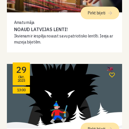
Pirkt biļeti
Amatu māja
NOAUD LATVIJAS LENTI!
Ikvienam ir iespēja noaust savu patriotisko lentīti. Ieeja ar
muzeja biļetēm.
29
Okt.
2025
13:00