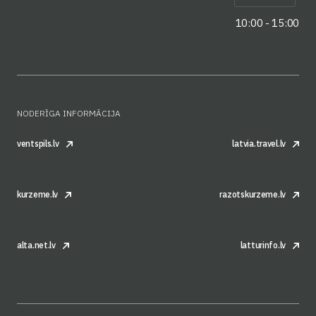
10:00 - 15:00
NODERĪGA INFORMĀCIJA
ventspils.lv
latvia.travel.lv
kurzeme.lv
razotskurzeme.lv
alta.net.lv
latturinfo.lv