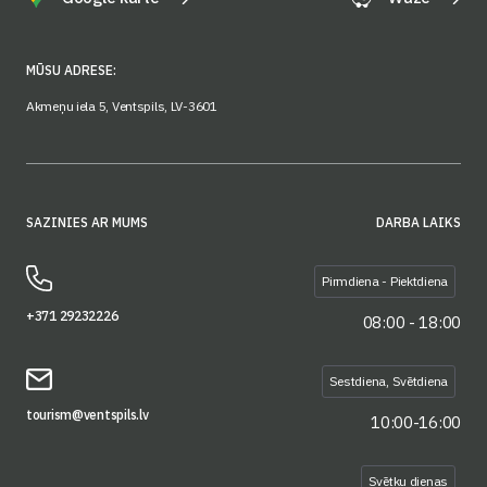
MŪSU ADRESE:
Akmeņu iela 5, Ventspils, LV-3601
SAZINIES AR MUMS
DARBA LAIKS
Pirmdiena - Piektdiena
+371 29232226
08:00 - 18:00
Sestdiena, Svētdiena
tourism@ventspils.lv
10:00-16:00
Svētku dienas