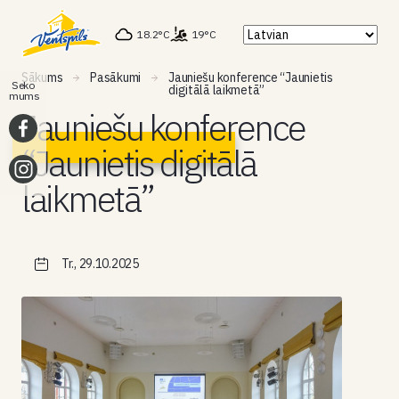
18.2°C
19°C
Sākums
Pasākumi
Jauniešu konference “Jaunietis
Seko
digitālā laikmetā”
mums
Jauniešu konference
“Jaunietis digitālā
laikmetā”
Tr., 29.10.2025