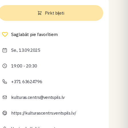
Pirkt biļeti
Saglabāt pie favorītiem
Se., 13.09.2025
19:00 - 20:30
+371 63624796
kulturas.centrs@ventspils.lv
https://kulturascentrs.ventspils.lv/