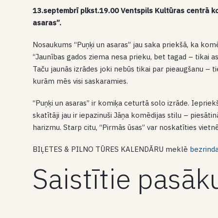
13.septembrī plkst.19.00 Ventspils Kultūras centrā 
asaras”.
Nosaukums “Puņķi un asaras” jau saka priekšā, ka komēd
“Jaunības gados ziema nesa prieku, bet tagad – tikai a
Taču jaunās izrādes joki nebūs tikai par pieaugšanu – tie
kurām mēs visi saskaramies.
“Puņķi un asaras” ir komiķa ceturtā solo izrāde. Iepriek
skatītāji jau ir iepazinuši Jāņa komēdijas stilu – piesā
harizmu. Starp citu, “Pirmās ūsas” var noskatīties vietn
BIĻETES & PILNO TŪRES KALENDĀRU meklē
bezrinda
Saistītie pasā