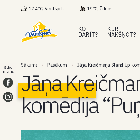
17.4°C, Ventspils
19°C, Ūdens
KO
KUR
DARĪT?
NAKŠŅOT?
Sākums
Pasākumi
Jāņa Kreičmaņa Stand Up komē
Seko
Jāņa Kreičma
mums
komēdija “Puņ