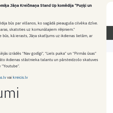
komiķa Jāņa Kreičmaņa Stand Up komēdija “Puņķi un
ija būs par vilšanos, ko sagādā pieauguša cilvēka dzīve.
saras, skatoties uz komunālajiem rēķiniem.”
 būs, kā ierasts, Jāņa skatījums uz ikdienas lietām, ar
šējās izrādēs “Nav godīgi”, “Liels puika” un “Pirmās ūsas”
tināto ikdienas stāstnieka talantu un pārsteidzošo skatuves
ē “Youtube”.
s.lv
vai
kreicis.lv
kumi