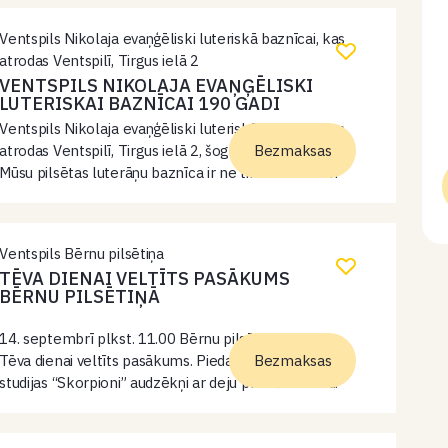
Ventspils Nikolaja evaņģēliski luteriskā baznīcai, kas
atrodas Ventspilī, Tirgus ielā 2
VENTSPILS NIKOLAJA EVAŅĢĒLISKI
LUTERISKAI BAZNĪCAI 190 GADI
Ventspils Nikolaja evaņģēliski luteriskā baznīcai, kas
atrodas Ventspilī, Tirgus ielā 2, šogad aprit 190 gadi.
Bezmaksas
Mūsu pilsētas luterāņu baznīca ir ne tikai skaista un
vēsturiska celtne, bet arī sakrāla, Dieva miera un
gaismas izstarojoša vieta. Cauri…
Ventspils Bērnu pilsētiņa
TĒVA DIENAI VELTĪTS PASĀKUMS
BĒRNU PILSĒTIŅĀ
14. septembrī plkst. 11.00 Bērnu pilsētiņā notiks
Tēva dienai veltīts pasākums. Piedalās mūsdienu deju
Bezmaksas
studijas “Skorpioni” audzēkņi ar deju priekšnesumu.
Dažādas aktivitātes, konkursi un balviņas tētiem un
bērniem. Vada Inga Spodiņuka. pasākums bez ieejas