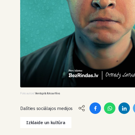
Foto autors
Ventspils foto arhīvs
Dalīties sociālajos medijos
Izklaide un kultūra