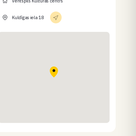
Ventspils Kultūras centrs
Kuldīgas iela 18