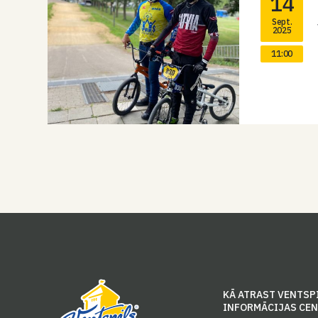
14
Sept.
2025
11:00
KĀ ATRAST VENTSP
INFORMĀCIJAS CE