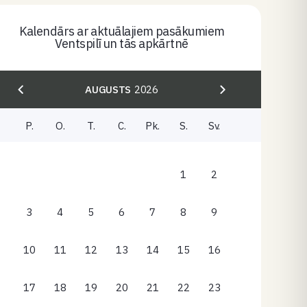
Kalendārs ar aktuālajiem pasākumiem
Ventspilī un tās apkārtnē
AUGUSTS
2026
P.
O.
T.
C.
Pk.
S.
Sv.
1
2
3
4
5
6
7
8
9
10
11
12
13
14
15
16
17
18
19
20
21
22
23