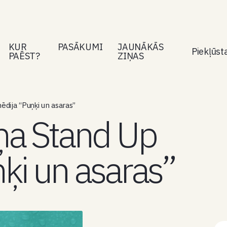
KUR
PASĀKUMI
JAUNĀKĀS
Piekļūs
PAĒST?
ZIŅAS
dija “Puņķi un asaras”
ņa Stand Up
ķi un asaras”