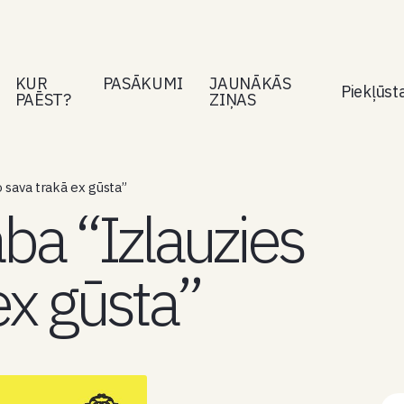
KUR
PASĀKUMI
JAUNĀKĀS
Piekļūs
PAĒST?
ZIŅAS
o sava trakā ex gūsta”
aba “Izlauzies
ex gūsta”