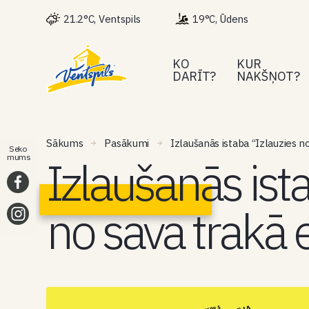
21.2°C, Ventspils
19°C, Ūdens
KO
KUR
DARĪT?
NAKŠŅOT?
Sākums
Pasākumi
Izlaušanās istaba “Izlauzies n
Seko
Izlaušanās ist
mums
no sava trakā 