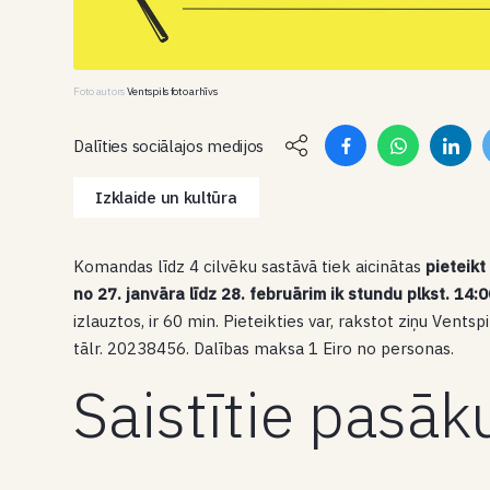
Foto autors
Ventspils foto arhīvs
Dalīties sociālajos medijos
Izklaide un kultūra
Komandas līdz 4 cilvēku sastāvā tiek aicinātas
pieteik
no 27. janvāra līdz 28. februārim ik stundu plkst. 14:
izlauztos, ir 60 min. Pieteikties var, rakstot ziņu Vent
tālr. 20238456. Dalības maksa 1 Eiro no personas.
Saistītie pasā