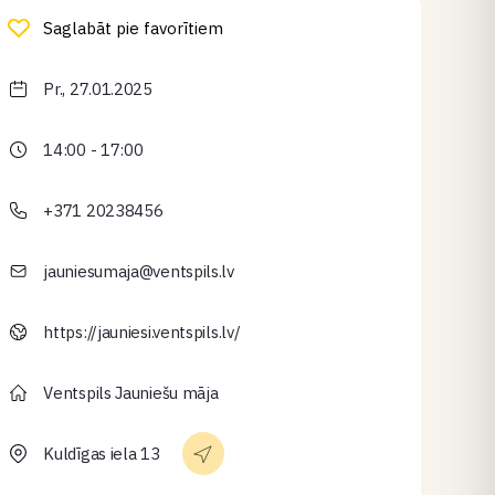
Saglabāt pie favorītiem
Pr., 27.01.2025
14:00 - 17:00
+371 20238456
jauniesumaja@ventspils.lv
https://jauniesi.ventspils.lv/
Ventspils Jauniešu māja
Kuldīgas iela 13