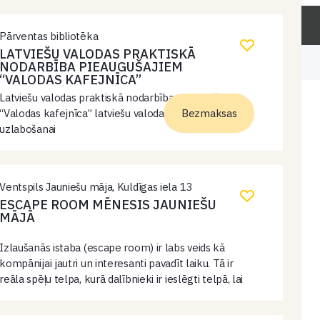
Pārventas bibliotēka
LATVIEŠU VALODAS PRAKTISKĀ
NODARBĪBA PIEAUGUŠAJIEM
“VALODAS KAFEJNĪCA”
Latviešu valodas praktiskā nodarbība pieaugušajiem
“Valodas kafejnīca” latviešu valodas saziņas prasmju
Bezmaksas
uzlabošanai
Ventspils Jauniešu māja, Kuldīgas iela 13
ESCAPE ROOM MĒNESIS JAUNIEŠU
MĀJĀ
Izlaušanās istaba (escape room) ir labs veids kā
kompānijai jautri un interesanti pavadīt laiku. Tā ir
reāla spēļu telpa, kurā dalībnieki ir ieslēgti telpā, lai
noteiktā laikā atrastu izeju. Izejas meklējumos
jārisina dažādi uzdevumi, jāievēro sakarības…