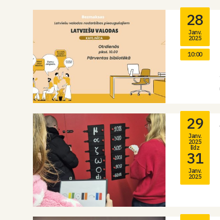
28
Janv.
2025
10:00
29
Janv.
2025
līdz
31
Janv.
2025