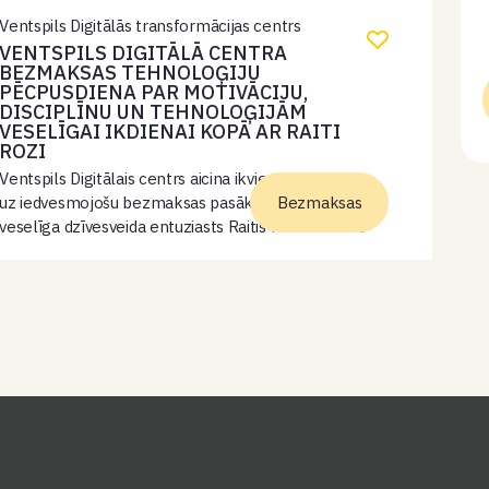
Ventspils Digitālās transformācijas centrs
VENTSPILS DIGITĀLĀ CENTRA
BEZMAKSAS TEHNOLOĢIJU
PĒCPUSDIENA PAR MOTIVĀCIJU,
DISCIPLĪNU UN TEHNOLOĢIJĀM
VESELĪGAI IKDIENAI KOPĀ AR RAITI
ROZI
Ventspils Digitālais centrs aicina ikvienu interesentu
uz iedvesmojošu bezmaksas pasākumu, kurā
Bezmaksas
veselīga dzīvesveida entuziasts Raitis Roze dalīsies
pieredzē un praktiskos padomos, kā sevi motivēt un
disciplinēt, uzsākot sportiskas aktivitātes. Tāpat Raitis
iepazīstinās ar dažādiem rīkiem…