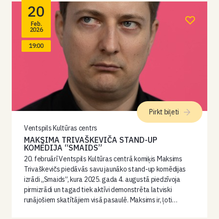
20
Feb.
2026
19:00
Pirkt biļeti
Ventspils Kultūras centrs
MAKSIMA TRIVAŠKEVIČA STAND-UP
KOMĒDIJA “SMAIDS”
20. februārī Ventspils Kultūras centrā komiķis Maksims
Trivaškevičs piedāvās savu jaunāko stand-up komēdijas
izrādi „Smaids”, kura 2025. gada 4. augustā piedzīvoja
pirmizrādi un tagad tiek aktīvi demonstrēta latviski
runājošiem skatītājiem visā pasaulē. Maksims ir, ļoti…