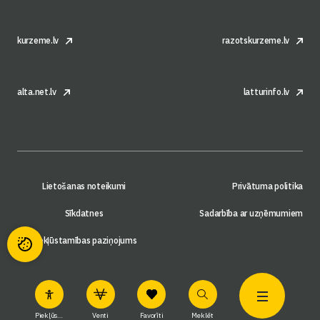
kurzeme.lv
razotskurzeme.lv
alta.net.lv
latturinfo.lv
Lietošanas noteikumi
Privātuma politika
Sīkdatnes
Sadarbība ar uzņēmumiem
Piekļūstamības paziņojums
Piekļūstamība
Venti
Favorīti
Meklēt