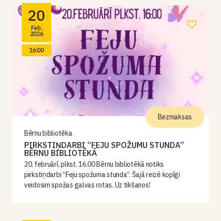
20
Feb.
2026
16:00
Bezmaksas
Bērnu bibliotēka
PIRKSTIŅDARBI “FEJU SPOŽUMU STUNDA”
BĒRNU BIBLIOTĒKĀ
20. februārī, plkst. 16.00 Bērnu bibliotēkā notiks
pirkstiņdarbi “Feju spožuma stunda”. Šajā reizē kopīgi
veidosim spožas galvas rotas. Uz tikšanos!