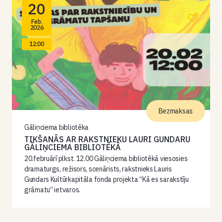
20
Feb.
2026
12:00
Bezmaksas
Gāliņciema bibliotēka
TIKŠANĀS AR RAKSTNIEKU LAURI GUNDARU
GĀLIŅCIEMA BIBLIOTĒKĀ
20.februārī plkst. 12.00 Gāliņciema bibliotēkā viesosies
dramaturgs, režisors, scenārists, rakstnieks Lauris
Gundars Kultūrkapitāla fonda projekta “Kā es sarakstīju
grāmatu” ietvaros.