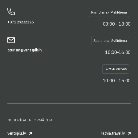
Pirmdiena - Piektdiena
+371 29232226
08:00 - 18:00
Sestdiena, Svētdiena
tourism@ventspils.lv
10:00-16:00
Svētku dienas
10:00 - 15:00
NODERĪGA INFORMĀCIJA
ventspils.lv
latvia.travel.lv