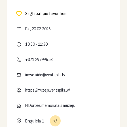
Saglabāt pie favorītiem
Pk., 20.02.2026
10:30 - 11:30
+371 29999653
inese.aide@ventspils.lv
https://muzejs.ventspils.lv/
H.Dorbes memoriālais muzejs
Ērgļu iela 1