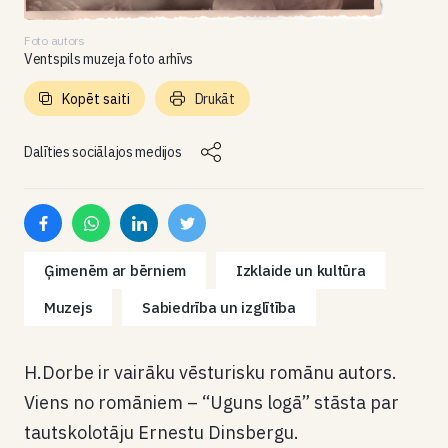
Foto autors
Ventspils muzeja foto arhīvs
Kopēt saiti
Drukāt
Dalīties sociālajos medijos
Ģimenēm ar bērniem
Izklaide un kultūra
Muzejs
Sabiedrība un izglītība
H.Dorbe ir vairāku vēsturisku romānu autors.
Viens no romāniem – “Uguns logā” stāsta par
tautskolotāju Ernestu Dinsbergu.