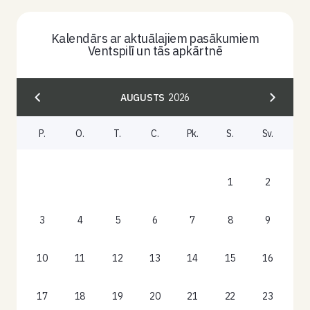
Kalendārs ar aktuālajiem pasākumiem
Ventspilī un tās apkārtnē
AUGUSTS
2026
P.
O.
T.
C.
Pk.
S.
Sv.
1
2
3
4
5
6
7
8
9
10
11
12
13
14
15
16
17
18
19
20
21
22
23