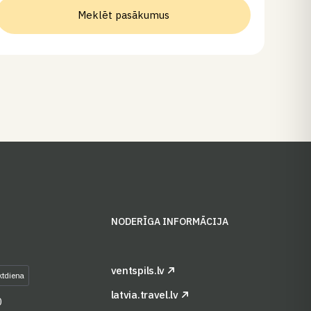
Meklēt pasākumus
S
NODERĪGA INFORMĀCIJA
ventspils.lv
ktdiena
latvia.travel.lv
0