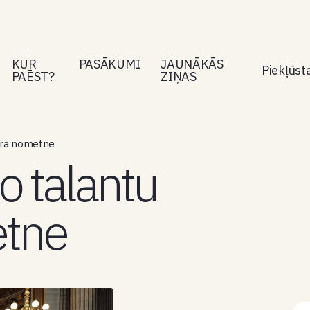
KUR
PASĀKUMI
JAUNĀKĀS
Piekļūs
PAĒST?
ZIŅAS
stra nometne
o talantu
etne