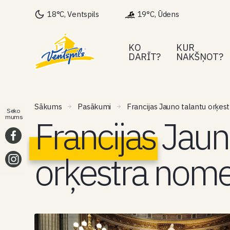
18°C, Ventspils
19°C, Ūdens
KO
KUR
DARĪT?
NAKŠŅOT?
Sākums
Pasākumi
Francijas Jauno talantu orķe
Seko
Francijas Jaun
mums
orķestra nom