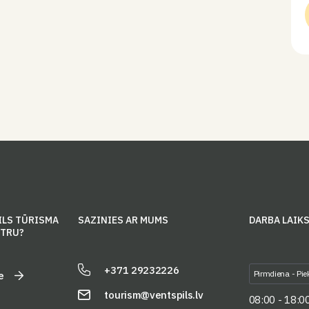
ILS TŪRISMA
SAZINIES AR MUMS
DARBA LAIK
NTRU?
+371 29232226
Pirmdiena - Pie
e
tourism@ventspils.lv
08:00 - 18:0