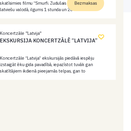
skatīsimies filmu “Smurfi. Zudušais ciemats.”. Filma
Bezmaksas
latviešu valodā, ilgums 1 stunda un 26 minūtes.
Aicināts ikviens interesents, pasākums bez maksas.
Koncertzāle "Latvija"
EKSKURSIJA KONCERTZĀLĒ “LATVIJA”
Koncertzāle “Latvija” ekskursijās piedāvā iespēju
izstaigāt ēku gida pavadībā, iepazīstot tuvāk gan
skatītājiem ikdienā pieejamās telpas, gan to
aizkulises, un uzzināt daudz interesanta par
koncertzāles tapšanas vēsturi, ēkas noslēpumus,
iekārtojumu, unikālajiem instrumentiem un plašajām
iespējām. Koncertzāles…