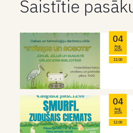
Saistītie pasā
04
Aug.
2026
11:00
04
Aug.
2026
12:00