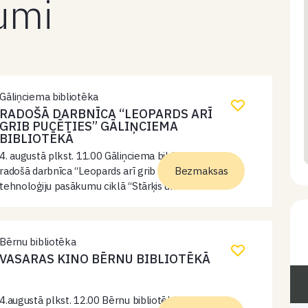
kumi
Gāliņciema bibliotēka
RADOŠĀ DARBNĪCA “LEOPARDS ARĪ
GRIB PUCĒTIES” GĀLIŅCIEMA
BIBLIOTĒKĀ
4. augustā plkst. 11.00 Gāliņciema bibliotēkā notiks
radošā darbnīca “Leopards arī grib pucēties” dabas un
Bezmaksas
tehnoloģiju pasākumu ciklā “Stārķis un robots”.
Starptautiskajai Dūmakainā leoparda dienai par godu
radīsim 3D leoparda portretus no olu kastītēm,
žurnālu…
Bērnu bibliotēka
VASARAS KINO BĒRNU BIBLIOTĒKĀ
4.augustā plkst. 12.00 Bērnu bibliotēkā kopā