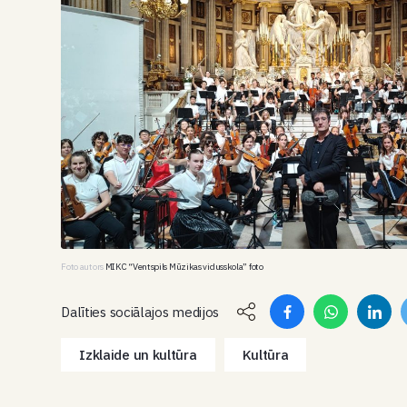
Foto autors
MIKC “Ventspils Mūzikas vidusskola” foto
Dalīties sociālajos medijos
Izklaide un kultūra
Kultūra