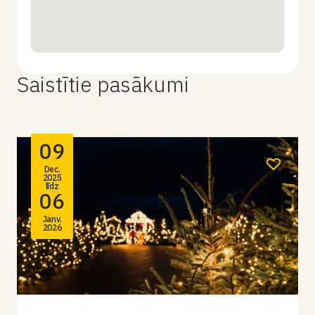
Saistītie pasākumi
09
Dec.
2025
līdz
06
Janv.
2026