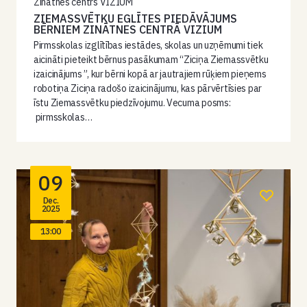
Zinātnes centrs VIZIUM
ZIEMASSVĒTKU EGLĪTES PIEDĀVĀJUMS
BĒRNIEM ZINĀTNES CENTRĀ VIZIUM
Pirmsskolas izglītības iestādes, skolas un uzņēmumi tiek
aicināti pieteikt bērnus pasākumam “Ziciņa Ziemassvētku
izaicinājums ”, kur bērni kopā ar jautrajiem rūķiem pieņems
robotiņa Ziciņa radošo izaicinājumu, kas pārvērtīsies par
īstu Ziemassvētku piedzīvojumu. Vecuma posms:
pirmsskolas…
09
Dec.
2025
13:00