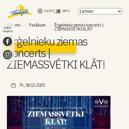
19.5°C
18°C
Sākums
Pasākumi
Ērģelnieku ziemas koncerts |
Seko
ZIEMASSVĒTKI KLĀT!
mums
Ērģelnieku ziemas
koncerts |
ZIEMASSVĒTKI KLĀT!
Pr., 08.12.2025