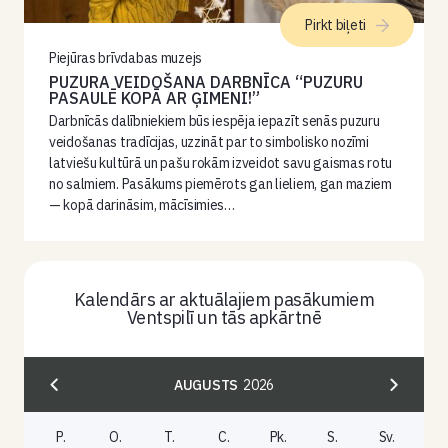
Pirkt biļeti
Piejūras brīvdabas muzejs
PUZURA VEIDOŠANA DARBNĪCA “PUZURU
PASAULĒ KOPĀ AR ĢIMENI!”
Darbnīcās dalībniekiem būs iespēja iepazīt senās puzuru
veidošanas tradīcijas, uzzināt par to simbolisko nozīmi
latviešu kultūrā un pašu rokām izveidot savu gaismas rotu
no salmiem. Pasākums piemērots gan lieliem, gan maziem
— kopā darināsim, mācīsimies…
Kalendārs ar aktuālajiem pasākumiem
Ventspilī un tās apkārtnē
AUGUSTS
2026
P.
O.
T.
C.
Pk.
S.
Sv.