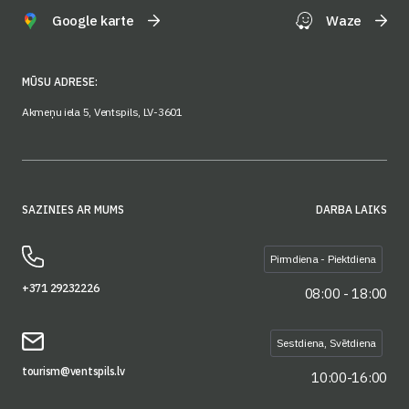
Google karte
Waze
MŪSU ADRESE:
Akmeņu iela 5, Ventspils, LV-3601
SAZINIES AR MUMS
DARBA LAIKS
Pirmdiena - Piektdiena
+371 29232226
08:00 - 18:00
Sestdiena, Svētdiena
tourism@ventspils.lv
10:00-16:00