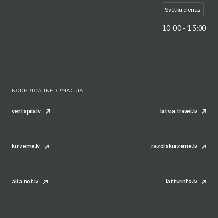
Svētku dienas
10:00 - 15:00
NODERĪGA INFORMĀCIJA
ventspils.lv
latvia.travel.lv
kurzeme.lv
razotskurzeme.lv
alta.net.lv
latturinfo.lv