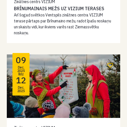
Zinātnes centrs VIZIUM
BRĪNUMAINAIS MEŽS UZ VIZIUM TERASES
Arī šogad svētkos Ventspils zinātnes centra VIZIUM
terase pārtaps par Brīnumaino mežu, radot īpašu noskaņu
un skaistu vidi, kur ikviens varēs rast Ziemassvētku
noskaņu.
09
Dec.
2025
līdz
12
Dec.
2025