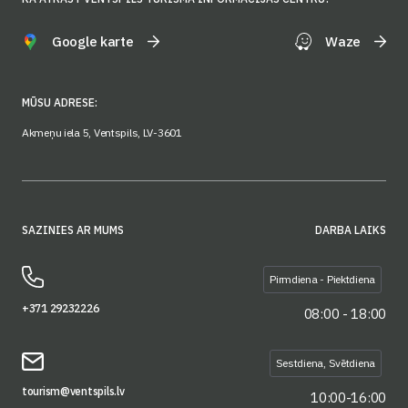
Google karte
Waze
MŪSU ADRESE:
Akmeņu iela 5, Ventspils, LV-3601
SAZINIES AR MUMS
DARBA LAIKS
Pirmdiena - Piektdiena
+371 29232226
08:00 - 18:00
Sestdiena, Svētdiena
tourism@ventspils.lv
10:00-16:00