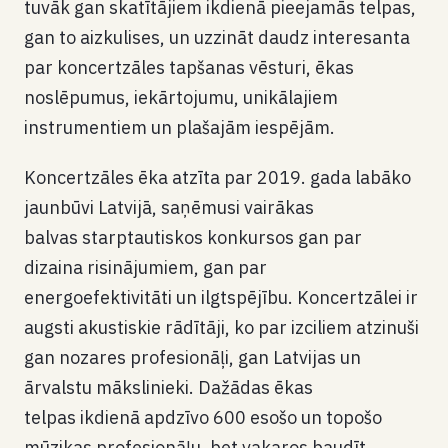
tuvāk gan skatītājiem ikdienā pieejamās telpas,
gan to aizkulises, un uzzināt daudz interesanta
par koncertzāles tapšanas vēsturi, ēkas
noslēpumus, iekārtojumu, unikālajiem
instrumentiem un plašajām iespējām.
Koncertzāles ēka atzīta par 2019. gada labāko
jaunbūvi Latvijā, saņēmusi vairākas
balvas starptautiskos konkursos gan par
dizaina risinājumiem, gan par
energoefektivitāti un ilgtspējību. Koncertzālei ir
augsti akustiskie rādītāji, ko par izciliem atzinuši
gan nozares profesionāļi, gan Latvijas un
ārvalstu mākslinieki. Dažādas ēkas
telpas ikdienā apdzīvo 600 esošo un topošo
mūzikas profesionāļu, bet vakaros baudīt