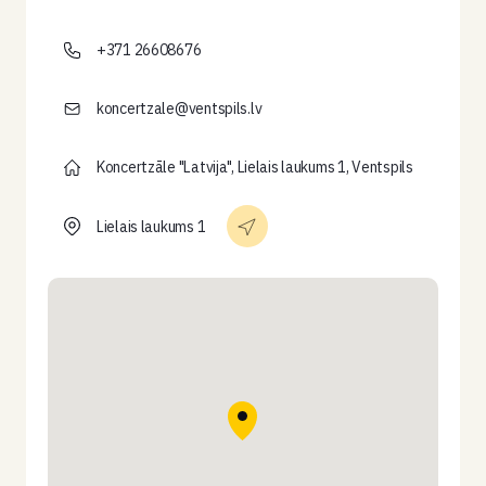
+371 26608676
koncertzale@ventspils.lv
Koncertzāle "Latvija", Lielais laukums 1, Ventspils
Lielais laukums 1