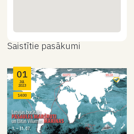
Saistītie pasākumi
01
Jūl.
2023
14:00