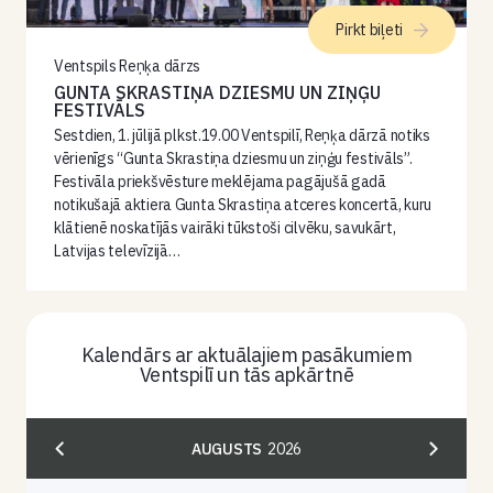
Pirkt biļeti
Ventspils Reņķa dārzs
GUNTA SKRASTIŅA DZIESMU UN ZIŅĢU
FESTIVĀLS
Sestdien, 1. jūlijā plkst.19.00 Ventspilī, Reņķa dārzā notiks
vērienīgs “Gunta Skrastiņa dziesmu un ziņģu festivāls”.
Festivāla priekšvēsture meklējama pagājušā gadā
notikušajā aktiera Gunta Skrastiņa atceres koncertā, kuru
klātienē noskatījās vairāki tūkstoši cilvēku, savukārt,
Latvijas televīzijā…
Kalendārs ar aktuālajiem pasākumiem
Ventspilī un tās apkārtnē
AUGUSTS
2026