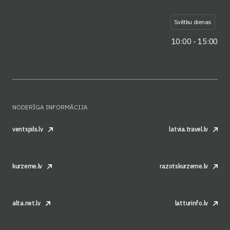
Svētku dienas
10:00 - 15:00
NODERĪGA INFORMĀCIJA
ventspils.lv
latvia.travel.lv
kurzeme.lv
razotskurzeme.lv
alta.net.lv
latturinfo.lv