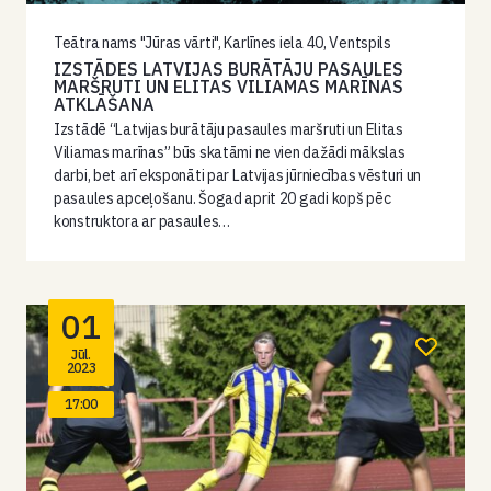
Teātra nams "Jūras vārti", Karlīnes iela 40, Ventspils
IZSTĀDES LATVIJAS BURĀTĀJU PASAULES
MARŠRUTI UN ELITAS VILIAMAS MARĪNAS
ATKLĀŠANA
Izstādē “Latvijas burātāju pasaules maršruti un Elitas
Viliamas marīnas” būs skatāmi ne vien dažādi mākslas
darbi, bet arī eksponāti par Latvijas jūrniecības vēsturi un
pasaules apceļošanu. Šogad aprit 20 gadi kopš pēc
konstruktora ar pasaules…
01
Jūl.
2023
17:00