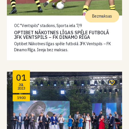
Bezmaksas
OC "Ventspils" stadions, Sporta iela 7/9
OPTIBET NĀKOTNES LĪGAS SPĒLE FUTBOLĀ
JFK VENTSPILS – FK DINAMO RĪGA
Optibet Nākotnes līgas spēle futbolā JFK Ventspils – FK
Dinamo Rīga. Ieeja bez maksas.
01
Jūl.
2023
19:00