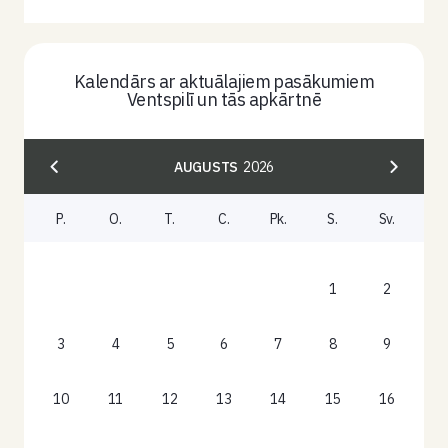
Kalendārs ar aktuālajiem pasākumiem
Ventspilī un tās apkārtnē
AUGUSTS
2026
P.
O.
T.
C.
Pk.
S.
Sv.
1
2
3
4
5
6
7
8
9
10
11
12
13
14
15
16