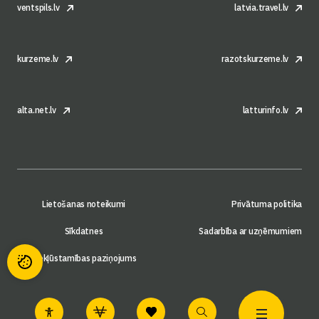
ventspils.lv
latvia.travel.lv
kurzeme.lv
razotskurzeme.lv
alta.net.lv
latturinfo.lv
Lietošanas noteikumi
Privātuma politika
Sīkdatnes
Sadarbība ar uzņēmumiem
Piekļūstamības paziņojums