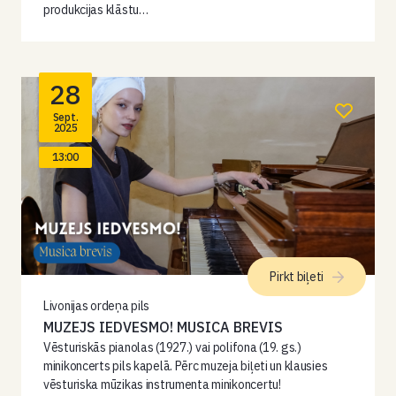
produkcijas klāstu…
28
Sept.
2025
13:00
Pirkt biļeti
Livonijas ordeņa pils
MUZEJS IEDVESMO! MUSICA BREVIS
Vēsturiskās pianolas (1927.) vai polifona (19. gs.)
minikoncerts pils kapelā. Pērc muzeja biļeti un klausies
vēsturiska mūzikas instrumenta minikoncertu!