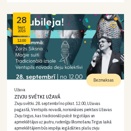
28
Sept.
2025
12:00
Bezmaksas
Užava
ZIVJU SVĒTKI UŽAVĀ
Zivju svētki. 28. septembrī no plkst. 12.00, Užavas
pagastā, Ventspils novadā, norisināsies piektais Užavas
Zivju tirgus, kas tradicionāli pulcē tirgotājus un
apmeklētājus uz jautru, rudenīgu līksmošanu.Tirgus laikā
apmeklētājiem būs iespēja iegādāties plašu zivju