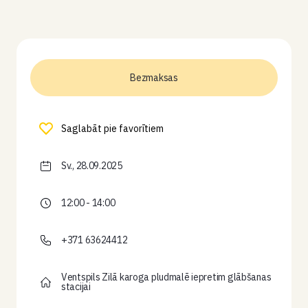
Bezmaksas
Saglabāt pie favorītiem
Sv., 28.09.2025
12:00 - 14:00
+371 63624412
Ventspils Zilā karoga pludmalē iepretim glābšanas
stacijai