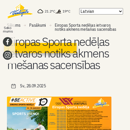
21.2°C
19°C
Sākums
Pasākumi
Eiropas Sporta nedēļas ietvaros
Seko
notiks akmens mešanas sacensības
mums
Eiropas Sporta nedēļas
ietvaros notiks akmens
mešanas sacensības
Sv., 28.09.2025