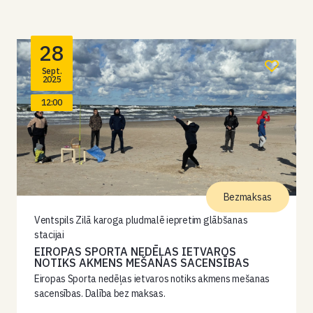
28
Sept.
2025
12:00
Bezmaksas
Ventspils Zilā karoga pludmalē iepretim glābšanas
stacijai
EIROPAS SPORTA NEDĒĻAS IETVAROS
NOTIKS AKMENS MEŠANAS SACENSĪBAS
Eiropas Sporta nedēļas ietvaros notiks akmens mešanas
sacensības. Dalība bez maksas.