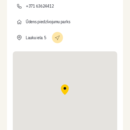
+371 63624412
Ūdens piedzīvojumu parks
Lauku iela 5