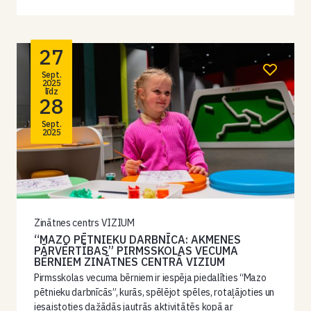
27
Sept.
2025
līdz
28
Sept.
2025
Zinātnes centrs VIZIUM
“MAZO PĒTNIEKU DARBNĪCA: AKMENES
PĀRVĒRTĪBAS” PIRMSSKOLAS VECUMA
BĒRNIEM ZINĀTNES CENTRĀ VIZIUM
Pirmsskolas vecuma bērniem ir iespēja piedalīties “Mazo
pētnieku darbnīcās”, kurās, spēlējot spēles, rotaļājoties un
iesaistoties dažādās jautrās aktivitātēs kopā ar