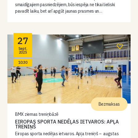
smaidīgajiem pasniedzējiem, būs iespēja ne tikai lieliski
pavadīt laiku, bet arī apgūt jaunas prasmes un…
27
Sept.
2025
10:30
Bezmaksas
BMX ziemas treniņbāzē
EIROPAS SPORTA NEDĒĻAS IETVAROS: APĻA
TRENIŅŠ
Eiropas sporta nedēļas ietvaros. Apļa treniņš – augstas