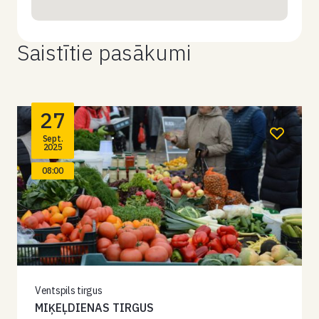
Saistītie pasākumi
27
Sept.
2025
08:00
Ventspils tirgus
MIĶEĻDIENAS TIRGUS