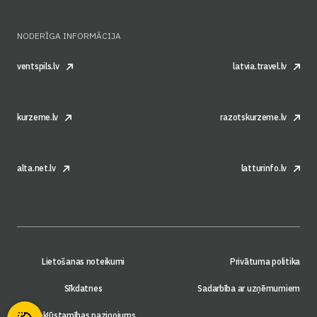
NODERĪGA INFORMĀCIJA
ventspils.lv
latvia.travel.lv
kurzeme.lv
razotskurzeme.lv
alta.net.lv
latturinfo.lv
Lietošanas noteikumi
Privātuma politika
Sīkdatnes
Sadarbība ar uzņēmumiem
Piekļūstamības paziņojums