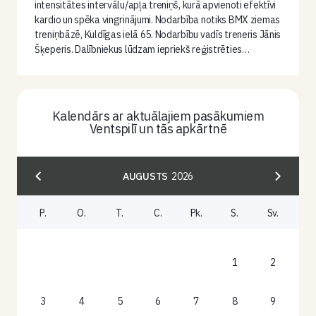
intensitātes intervālu/apļa treniņš, kurā apvienoti efektīvi
kardio un spēka vingrinājumi. Nodarbība notiks BMX ziemas
treniņbāzē, Kuldīgas ielā 65. Nodarbību vadīs treneris Jānis
Šķeperis. Dalībniekus lūdzam iepriekš reģistrēties…
Kalendārs ar aktuālajiem pasākumiem
Ventspilī un tās apkārtnē
AUGUSTS
2026
P.
O.
T.
C.
Pk.
S.
Sv.
1
2
3
4
5
6
7
8
9