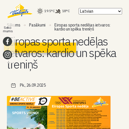
19.5°C
18°C
Sākums
Pasākumi
Eiropas sporta nedēļas ietvaros:
Seko
kardio un spēka treniņš
mums
Eiropas sporta nedēļas
ietvaros: kardio un spēka
treniņš
Pk., 26.09.2025