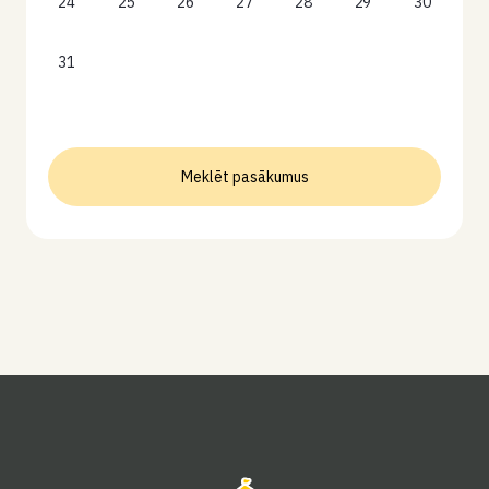
24
25
26
27
28
29
30
31
Meklēt pasākumus