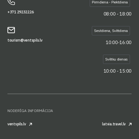
Pirmdiena - Piektdiena
+371 29232226
08:00 - 18:00
Sestdiena, Svētdiena
tourism@ventspils.lv
10:00-16:00
Svētku dienas
10:00 - 15:00
NODERĪGA INFORMĀCIJA
ventspils.lv
latvia.travel.lv