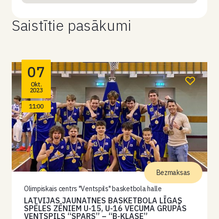
Saistītie pasākumi
07
Okt.
2023
11:00
Bezmaksas
Olimpiskais centrs "Ventspils" basketbola halle
LATVIJAS JAUNATNES BASKETBOLA LĪGAS
SPĒLES ZĒNIEM U-15, U-16 VECUMA GRUPĀS
VENTSPILS “SPARS” – “B-KLASE”