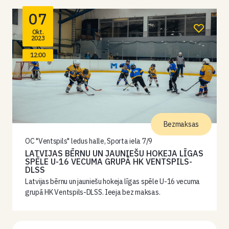
07
Okt.
2023
12:00
Bezmaksas
OC "Ventspils" ledus halle, Sporta iela 7/9
LATVIJAS BĒRNU UN JAUNIEŠU HOKEJA LĪGAS
SPĒLE U-16 VECUMA GRUPĀ HK VENTSPILS-
DLSS
Latvijas bērnu un jauniešu hokeja līgas spēle U-16 vecuma
grupā HK Ventspils-DLSS. Ieeja bez maksas.