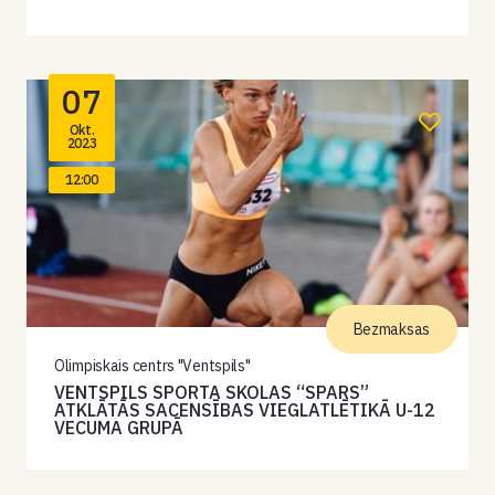
07
Okt.
2023
12:00
Bezmaksas
Olimpiskais centrs "Ventspils"
VENTSPILS SPORTA SKOLAS “SPARS”
ATKLĀTĀS SACENSĪBAS VIEGLATLĒTIKĀ U-12
VECUMA GRUPĀ