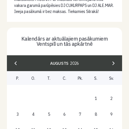
vakara garumā parūpēsies DJ CUKURPAPS un DJ ALE.MAR.
Ieeja pasākumā ir bez maksas. Tiekamies Silrakā!
Kalendārs ar aktuālajiem pasākumiem
Ventspilī un tās apkārtnē
AUGUSTS
2026
P.
O.
T.
C.
Pk.
S.
Sv.
1
2
3
4
5
6
7
8
9