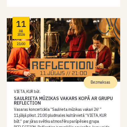
11
Jūl.
2026
21:00
Bezmaksas
VIETA, KUR būt.
SAULRIETA MŪZIKAS VAKARS KOPĀ AR GRUPU
REFLECTION
Vasaras koncertcikla “Saulrieta mūzikas vakari 26′ ”
11.jūlijā plkst. 21:00 pludmales kultūrvietā “VIETA, KUR
būt.” par jūras svētku atmosfēru parūpēsies grupa