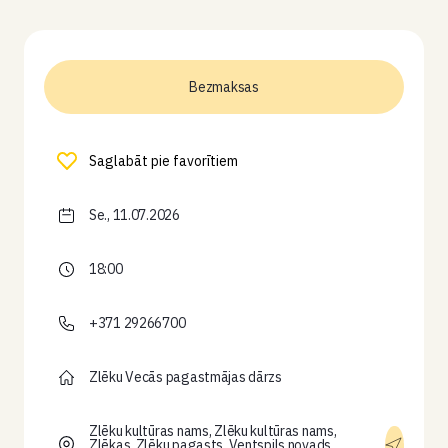
Bezmaksas
Saglabāt pie favorītiem
Se., 11.07.2026
18:00
+371 29266700
Zlēku Vecās pagastmājas dārzs
Zlēku kultūras nams, Zlēku kultūras nams,
Zlēkas, Zlēku pagasts, Ventspils novads,