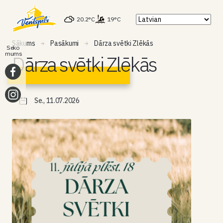
20.2°C
19°C
Sākums
Pasākumi
Dārza svētki Zlēkās
Seko
mums
Dārza svētki Zlēkās
Se., 11.07.2026