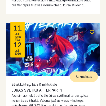
REFLECTION. Reflection ir muzikāla apvienība, kuru veido
trīs Ventspils Mūzikas vidusskolas 1. kursa studenti.…
11
Jūl.
2026
līdz
12
Jūl.
2026
Bezmaksas
Silrak kokteiļu bārs & naktsklubs
JŪRAS SVĒTKU AFTERPARTY
Aicinām apmeklēt oficiālo Jūras svētku afterparty, kas
norisināsies Silrakā. Vakara īpašais viesis – hiphopa
mākslinieks PRUSAX. Par muzikālo noformējumu visa