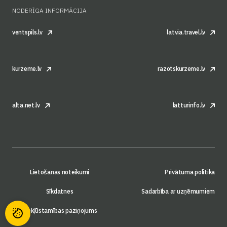
NODERĪGA INFORMĀCIJA
ventspils.lv
latvia.travel.lv
kurzeme.lv
razotskurzeme.lv
alta.net.lv
latturinfo.lv
Lietošanas noteikumi
Privātuma politika
Sīkdatnes
Sadarbība ar uzņēmumiem
Piekļūstamības paziņojums