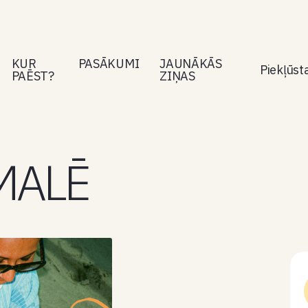
KUR
PASĀKUMI
JAUNĀKĀS
Piekļūs
PAĒST?
ZIŅAS
MALĒ