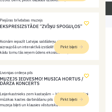
vairāk par acu ārsta darbu un to, kā kļūt par acu ārsu.
Ikvienam būs iespēja…
Piejūras brīvdabas muzejs
EKSPRESIZSTĀDE “ZVĪŅU SPOGUĻOS”
Aicinām iepazīt Latvijas saldūdeņu zivju daudzveidību
aizraujošā un interaktīvā izstādē! Uzzini, kā dzīvo zivis,
Pirkt biļeti
kādu lomu tās ieņem ūdens ekosistēmās, kā arī
izmēģini dažādas izzinošas aktivitātes – nosaki zivju
vecumu pēc zvīņām, iepazīsti barošanās tīklus…
Livonijas ordeņa pils
MUZEJS IEDVESMO! MUSICA HORTUS /
DĀRZA KONCERTS
Leijerkastnieks zem kastaņām – klausies un izmēģini
mūzikas kastes darbināšanu pils pagalmā. Pērc
Pirkt biļeti
muzeja biļeti un klausies vēsturiska mūzikas
instrumenta minikoncertu!