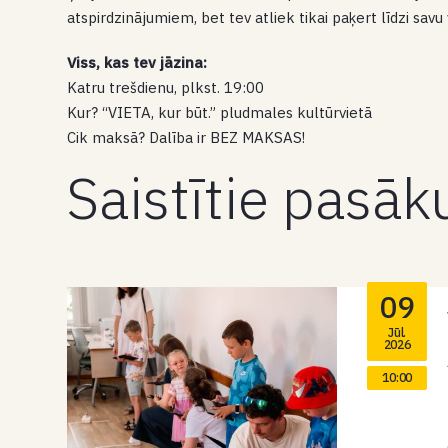
atspirdzinājumiem, bet tev atliek tikai paķert līdzi sa
Viss, kas tev jāzina:
Katru trešdienu, plkst. 19:00
Kur? “VIETA, kur būt.” pludmales kultūrvietā
Cik maksā? Dalība ir BEZ MAKSAS!
Saistītie pasā
09
Jūl.
2026
10:00