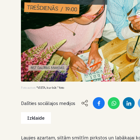
Foto autors
"VIETA, kur būt.” foto
Dalīties sociālajos medijos
Izklaide
Ļaujies azartam, siltām smiltīm pirkstos un labākajai 