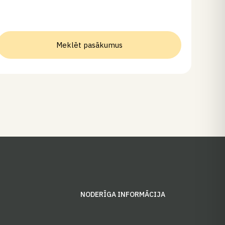
Meklēt pasākumus
S
NODERĪGA INFORMĀCIJA