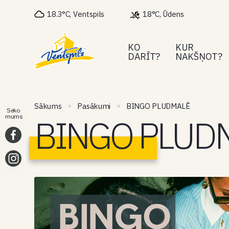
18.3°C, Ventspils
18°C, Ūdens
KO
KUR
DARĪT?
NAKŠŅOT?
Sākums
Pasākumi
BINGO PLUDMALĒ
Seko
BINGO PLUD
mums