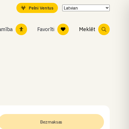
Pelni Ventus
tamība
Favorīti
Meklēt
Bezmaksas