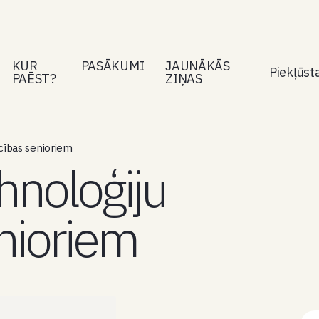
KUR
PASĀKUMI
JAUNĀKĀS
Piekļūs
PAĒST?
ZIŅAS
ības senioriem
noloģiju
nioriem