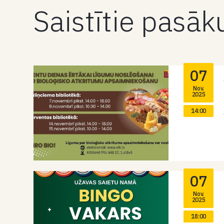
Saistītie pasā
07
Nov.
2025
14:00
07
Nov.
2025
18:00