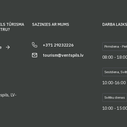
ILS TŪRISMA
SAZINIES AR MUMS
DARBA LAIK
NTRU?
+371 29232226
Pirmdiena - Pie
e
tourism@ventspils.lv
08:00 - 18:0
Sestdiena, Svē
10:00-16:00
pils, LV-
Svētku dienas
10:00 - 15:0