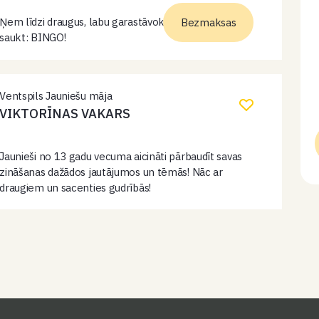
Ņem līdzi draugus, labu garastāvokli un gatavojies
Bezmaksas
saukt: BINGO!
Ventspils Jauniešu māja
VIKTORĪNAS VAKARS
Jaunieši no 13 gadu vecuma aicināti pārbaudīt savas
zināšanas dažādos jautājumos un tēmās! Nāc ar
draugiem un sacenties gudrībās!