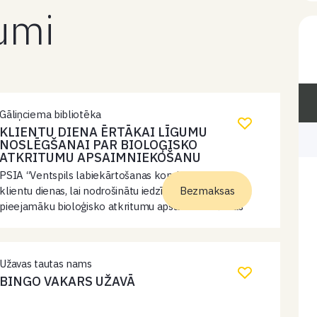
kumi
Gāliņciema bibliotēka
KLIENTU DIENA ĒRTĀKAI LĪGUMU
NOSLĒGŠANAI PAR BIOLOĢISKO
ATKRITUMU APSAIMNIEKOŠANU
PSIA “Ventspils labiekārtošanas kombināts” rīko
klientu dienas, lai nodrošinātu iedzīvotājiem ērtāku un
Bezmaksas
pieejamāku bioloģisko atkritumu apsaimniekošanas
līgumu noformēšanu. Klientu dienās Ventspils
iedzīvotāji tiek aicināti uz Gāliņciema bibliotēku un
Pārventas bibliotēku, kur uz vietas ar “Ventspils…
Užavas tautas nams
BINGO VAKARS UŽAVĀ