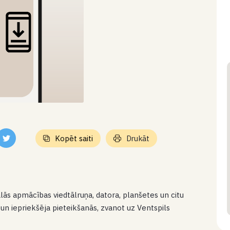
Kopēt saiti
Drukāt
ās apmācības viedtālruņa, datora, planšetes un citu
un iepriekšēja pieteikšanās, zvanot uz Ventspils