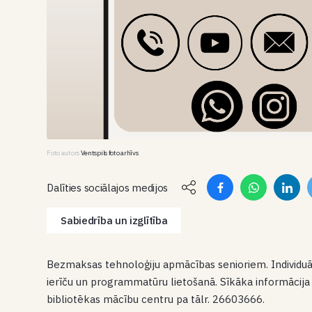
Foto autors
Ventspils foto arhīvs
Dalīties sociālajos medijos
Sabiedrība un izglītība
Bezmaksas tehnoloģiju apmācības senioriem. Individuāl
ierīču un programmatūru lietošanā. Sīkāka informācija 
bibliotēkas mācību centru pa tālr. 26603666.