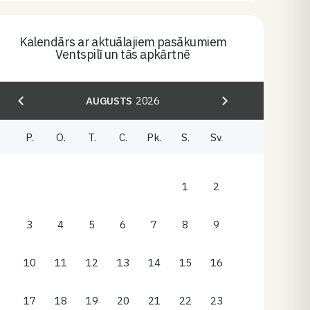
Kalendārs ar aktuālajiem pasākumiem
Ventspilī un tās apkārtnē
AUGUSTS
2026
P.
O.
T.
C.
Pk.
S.
Sv.
1
2
3
4
5
6
7
8
9
10
11
12
13
14
15
16
17
18
19
20
21
22
23