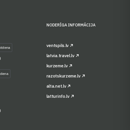
S
NODERĪGA INFORMĀCIJA
ventspils.lv
ktdiena
latvia.travel.lv
0
kurzeme.lv
tdiena
razotskurzeme.lv
alta.net.lv
latturinfo.lv
0