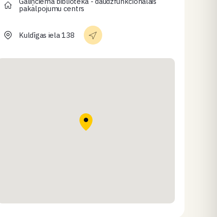
Gāliņciema bibliotēka - daudzfunkcionālais
pakalpojumu centrs
Kuldīgas iela 138