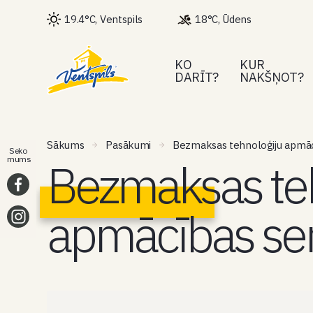
19.4°C, Ventspils
18°C, Ūdens
KO
KUR
DARĪT?
NAKŠŅOT?
Sākums
Pasākumi
Bezmaksas tehnoloģiju apmāc
Seko
Bezmaksas teh
mums
apmācības se