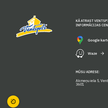
KĀ ATRAST VENTSP
INFORMĀCIJAS CE
Google kart
Waze
MŪSU ADRESE:
Akmeņu iela 5, Vents
3601