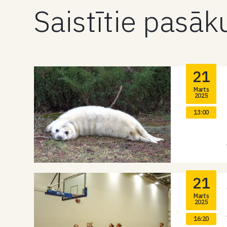
Saistītie pasā
21
Marts
2025
13:00
21
Marts
2025
16:20