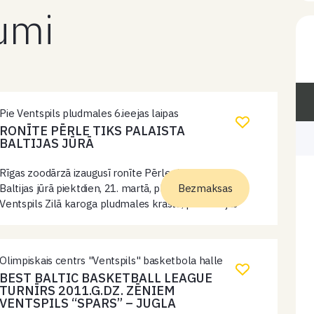
kumi
Pie Ventspils pludmales 6.ieejas laipas
RONĪTE PĒRLE TIKS PALAISTA
BALTIJAS JŪRĀ
Rīgas zoodārzā izaugusī ronīte Pērle tiks palaista
Baltijas jūrā piektdien, 21. martā, plkst. 13:00 no
Bezmaksas
Ventspils Zilā karoga pludmales krasta, pie 6.ieejas
laipas.
Olimpiskais centrs "Ventspils" basketbola halle
BEST BALTIC BASKETBALL LEAGUE
TURNĪRS 2011.G.DZ. ZĒNIEM
VENTSPILS “SPARS” – JUGLA