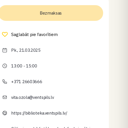
Bezmaksas
Saglabāt pie favorītiem
Pk., 21.03.2025
13:00 - 15:00
+371 26603666
vita.ozola@ventspils.lv
https://biblioteka.ventspils.lv/