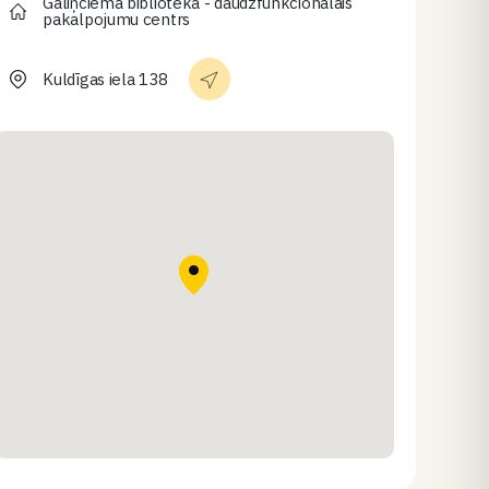
Gāliņciema bibliotēka - daudzfunkcionālais
pakalpojumu centrs
Kuldīgas iela 138