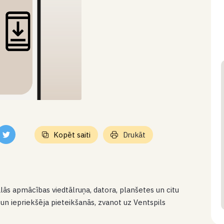
Kopēt saiti
Drukāt
ās apmācības viedtālruņa, datora, planšetes un citu
un iepriekšēja pieteikšanās, zvanot uz Ventspils