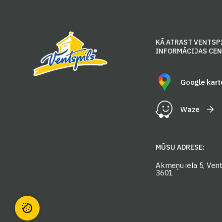
KĀ ATRAST VENTSP
INFORMĀCIJAS CE
Google kart
Waze
MŪSU ADRESE:
Akmeņu iela 5, Vents
3601