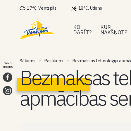
17°C, Ventspils
18°C, Ūdens
KO
KUR
DARĪT?
NAKŠŅOT?
Sākums
Pasākumi
Bezmaksas tehnoloģiju apmāc
Seko
Bezmaksas teh
mums
apmācības se