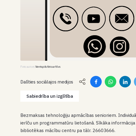
Foto autors
Ventspils foto arhīvs
Dalīties sociālajos medijos
Sabiedrība un izglītība
Bezmaksas tehnoloģiju apmācības senioriem. Individuāl
ierīču un programmatūru lietošanā. Sīkāka informācija 
bibliotēkas mācību centru pa tālr. 26603666.