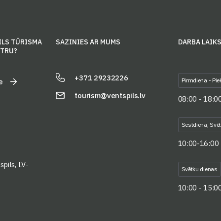
ILS TŪRISMA
SAZINIES AR MUMS
DARBA LAIK
NTRU?
+371 29232226
Pirmdiena - Pie
e
tourism@ventspils.lv
08:00 - 18:0
Sestdiena, Svē
10:00-16:00
pils, LV-
Svētku dienas
10:00 - 15:0