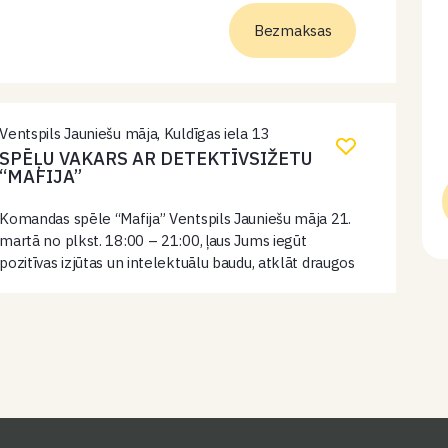
Bezmaksas
Ventspils Jauniešu māja, Kuldīgas iela 13
SPĒĻU VAKARS AR DETEKTĪVSIŽETU
“MAFIJA”
Komandas spēle “Mafija” Ventspils Jauniešu māja 21.
martā no plkst. 18:00 – 21:00, ļaus Jums iegūt
pozitīvas izjūtas un intelektuālu baudu, atklāt draugos
jaunus talantus, iepazīt jaunus cilvēkus. Šī aizraujošā
spēle ļauj izbaudīt detektīvromāna cienīgu…