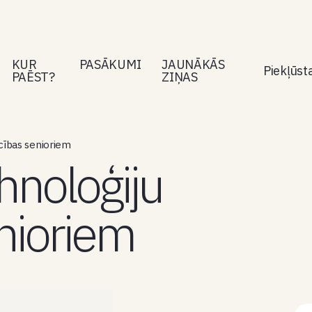
KUR
PASĀKUMI
JAUNĀKĀS
Piekļūs
PAĒST?
ZIŅAS
ības senioriem
noloģiju
nioriem