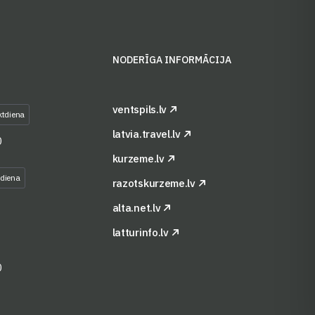
S
NODERĪGA INFORMĀCIJA
ventspils.lv
ktdiena
latvia.travel.lv
0
kurzeme.lv
tdiena
razotskurzeme.lv
alta.net.lv
latturinfo.lv
0