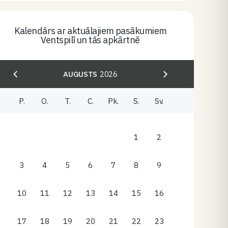
Kalendārs ar aktuālajiem pasākumiem
Ventspilī un tās apkārtnē
AUGUSTS
2026
P.
O.
T.
C.
Pk.
S.
Sv.
1
2
3
4
5
6
7
8
9
10
11
12
13
14
15
16
17
18
19
20
21
22
23