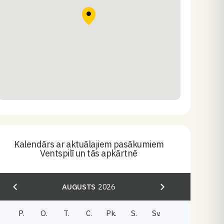
Kalendārs ar aktuālajiem pasākumiem
Ventspilī un tās apkārtnē
AUGUSTS
2026
P.
O.
T.
C.
Pk.
S.
Sv.