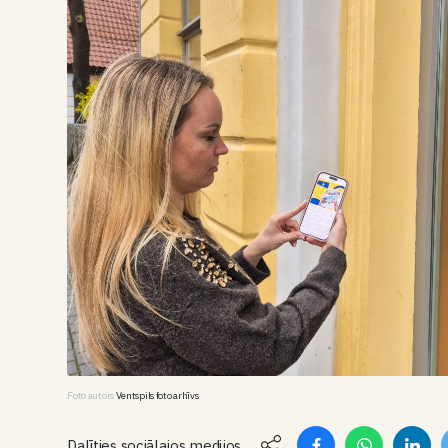
Foto autors
Ventspils foto arhīvs
Dalīties sociālajos medijos