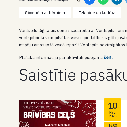
Ģimenēm ar bērniem
Izklaide un kultūra
Ventspils Digitālais centrs sadarbībā ar Ventspils Tūris
ventspilniekus un pilsētas viesus piedalīties izglītojošā 
iespēju aizraujošā veidā iepazīt Ventspils nozīmīgākos
Plašāka informācija par aktivitāti pieejama
šeit.
Saistītie pasā
10
Nov.
2025
16:00