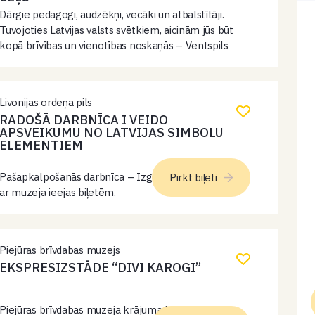
Dārgie pedagogi, audzēkņi, vecāki un atbalstītāji.
Tuvojoties Latvijas valsts svētkiem, aicinām jūs būt
kopā brīvības un vienotības noskaņās – Ventspils
Mūzikas vidusskolas valsts svētku koncertā “Brīvības
ceļš”, kas notiks 10. novembrī plkst. 16.00
koncertzāles “Latvija”…
Livonijas ordeņa pils
RADOŠĀ DARBNĪCA I VEIDO
APSVEIKUMU NO LATVIJAS SIMBOLU
ELEMENTIEM
Pašapkalpošanās darbnīca – Izglītības centrā. Ieeja
Pirkt biļeti
ar muzeja ieejas biļetēm.
Piejūras brīvdabas muzejs
EKSPRESIZSTĀDE “DIVI KAROGI”
Piejūras brīvdabas muzeja krājuma karogi ar