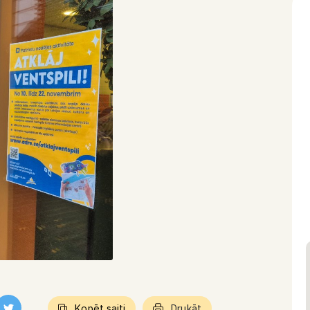
Kopēt saiti
Drukāt