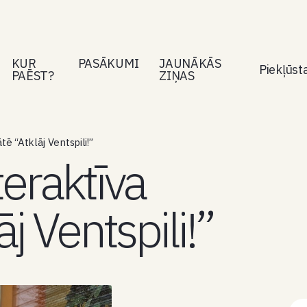
KUR
PASĀKUMI
JAUNĀKĀS
Piekļūs
PAĒST?
ZIŅAS
ē “Atklāj Ventspili!”
eraktīva
āj Ventspili!”