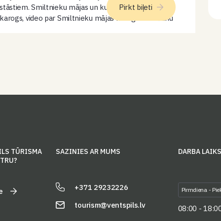
stāstiem. Smiltnieku mājas un kuģa “Dzintarjūra”
Pirkt biļeti
karogs, video par Smiltnieku mājas karoga nodošanu
muzejam. Ieeja ar muzeja ieejas biļeti.
ILS TŪRISMA
SAZINIES AR MUMS
DARBA LAIK
NTRU?
+371 29232226
Pirmdiena - Pie
e
tourism@ventspils.lv
08:00 - 18:0