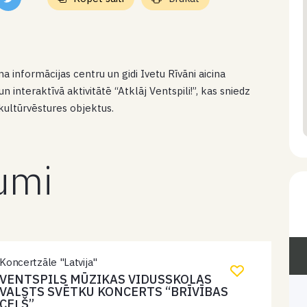
ma informācijas centru un gidi Ivetu Rīvāni aicina
un interaktīvā aktivitātē “Atklāj Ventspili!”, kas sniedz
 kultūrvēstures objektus.
kumi
Koncertzāle "Latvija"
VENTSPILS MŪZIKAS VIDUSSKOLAS
VALSTS SVĒTKU KONCERTS “BRĪVĪBAS
CEĻŠ”