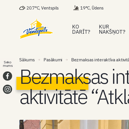
20.7°C, Ventspils
19°C, Ūdens
KO
KUR
DARĪT?
NAKŠŅOT?
Sākums
Pasākumi
Bezmaksas interaktīva aktivitāt
Seko
Bezmaksas int
mums
aktivitātē “Atkl