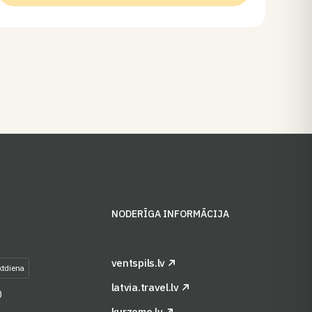
S
NODERĪGA INFORMĀCIJA
ventspils.lv
ktdiena
latvia.travel.lv
0
kurzeme.lv