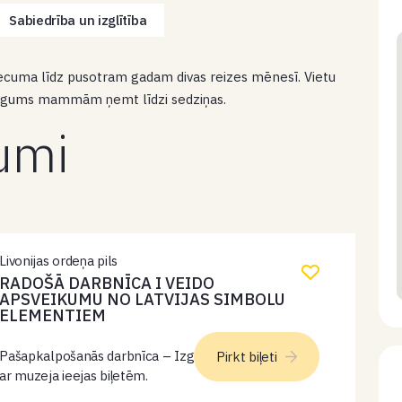
Sabiedrība un izglītība
ecuma līdz pusotram gadam divas reizes mēnesī. Vietu
 Lūgums mammām ņemt līdzi sedziņas.
kumi
Livonijas ordeņa pils
RADOŠĀ DARBNĪCA I VEIDO
APSVEIKUMU NO LATVIJAS SIMBOLU
ELEMENTIEM
Pašapkalpošanās darbnīca – Izglītības centrā. Ieeja
Pirkt biļeti
ar muzeja ieejas biļetēm.