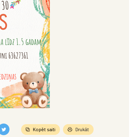
Kopēt saiti
Drukāt