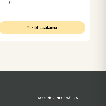
31
Meklēt pasākumus
S
NODERĪGA INFORMĀCIJA