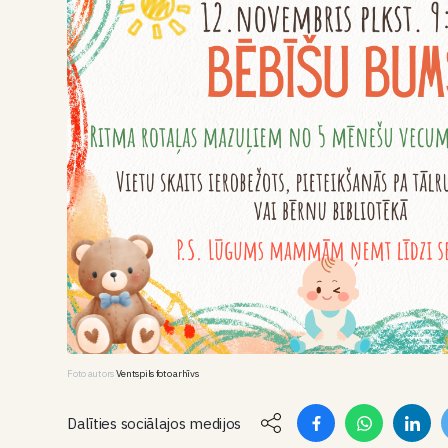
Foto autors
Ventspils foto arhīvs
Dalīties sociālajos medijos