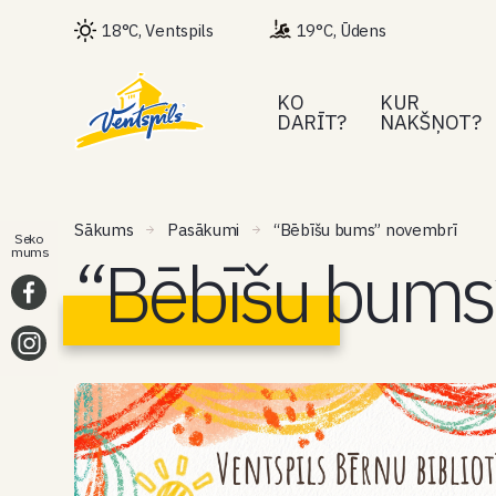
18°C, Ventspils
19°C, Ūdens
KO
KUR
DARĪT?
NAKŠŅOT?
Sākums
Pasākumi
“Bēbīšu bums” novembrī
Seko
“Bēbīšu bums
mums