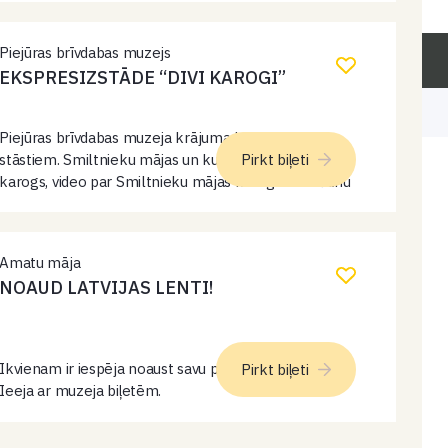
Piejūras brīvdabas muzejs
EKSPRESIZSTĀDE “DIVI KAROGI”
Piejūras brīvdabas muzeja krājuma karogi ar
stāstiem. Smiltnieku mājas un kuģa “Dzintarjūra”
Pirkt biļeti
karogs, video par Smiltnieku mājas karoga nodošanu
muzejam. Ieeja ar muzeja ieejas biļeti.
Amatu māja
NOAUD LATVIJAS LENTI!
Ikvienam ir iespēja noaust savu patriotisko lentīti.
Pirkt biļeti
Ieeja ar muzeja biļetēm.