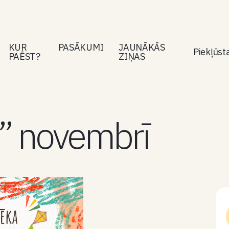
KUR
PASĀKUMI
JAUNĀKĀS
Piekļūs
PAĒST?
ZIŅAS
” novembrī