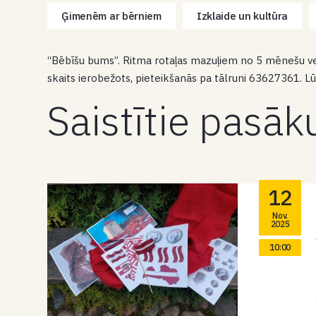
Ģimenēm ar bērniem
Izklaide un kultūra
“Bēbīšu bums”. Ritma rotaļas mazuļiem no 5 mēnešu v
skaits ierobežots, pieteikšanās pa tālruni 63627361.
Saistītie pasā
12
Nov.
2025
10:00