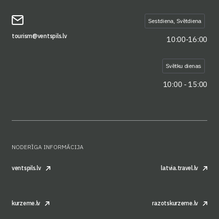
Sestdiena, Svētdiena
tourism@ventspils.lv
10:00-16:00
Svētku dienas
10:00 - 15:00
NODERĪGA INFORMĀCIJA
ventspils.lv
latvia.travel.lv
kurzeme.lv
razotskurzeme.lv