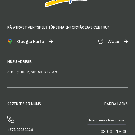
KĀ ATRAST VENTSPILS TŪRISMA INFORMĀCIJAS CENTRU?
Google karte
Waze
MŪSU ADRESE:
Akmeņu iela 5, Ventspils, LV-3601
SAZINIES AR MUMS
DARBA LAIKS
Pirmdiena - Piektdiena
+371 29232226
08:00 - 18:00