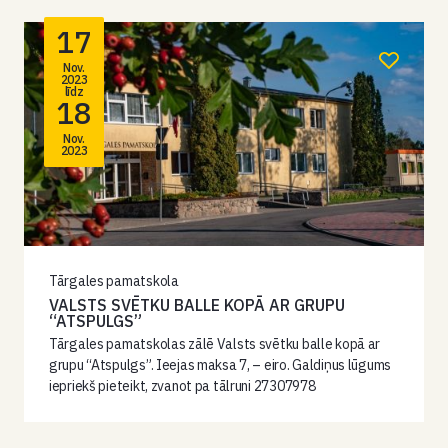
17
Nov.
2023
līdz
18
Nov.
2023
Tārgales pamatskola
VALSTS SVĒTKU BALLE KOPĀ AR GRUPU
“ATSPULGS”
Tārgales pamatskolas zālē Valsts svētku balle kopā ar
grupu “Atspulgs”. Ieejas maksa 7, – eiro. Galdiņus lūgums
iepriekš pieteikt, zvanot pa tālruni 27307978