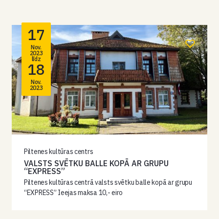
17
Nov.
2023
līdz
18
Nov.
2023
Piltenes kultūras centrs
VALSTS SVĒTKU BALLE KOPĀ AR GRUPU
“EXPRESS”
Piltenes kultūras centrā valsts svētku balle kopā ar grupu
“EXPRESS” Ieejas maksa 10,- eiro