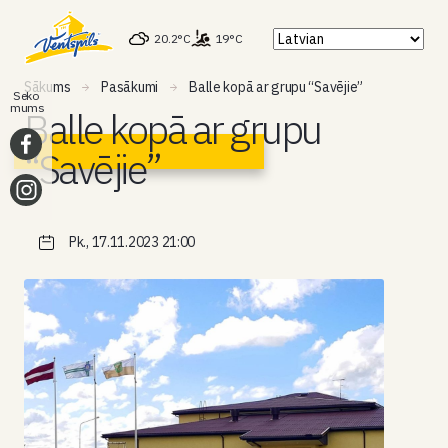
20.2°C
19°C
Sākums
Pasākumi
Balle kopā ar grupu “Savējie”
Seko
mums
Balle kopā ar grupu
“Savējie”
Pk., 17.11.2023 21:00