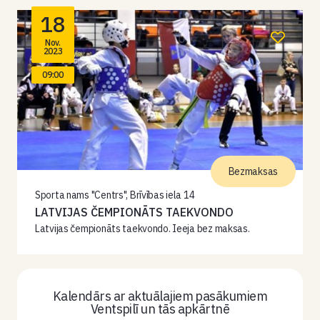
18
Nov.
2023
09:00
Bezmaksas
Sporta nams "Centrs", Brīvības iela 14
LATVIJAS ČEMPIONĀTS TAEKVONDO
Latvijas čempionāts taekvondo. Ieeja bez maksas.
Kalendārs ar aktuālajiem pasākumiem
Ventspilī un tās apkārtnē