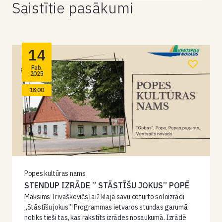
Saistītie pasākumi
14
Feb.
2025
18:00
Popes kultūras nams
STENDUP IZRĀDE ” STĀSTĪŠU JOKUS” POPĒ
Maksims Trivaškevičs laiž klajā savu ceturto soloizrādi
„Stāstīšu jokus”! Programmas ietvaros stundas garumā
notiks tieši tas, kas rakstīts izrādes nosaukumā. Izrādē