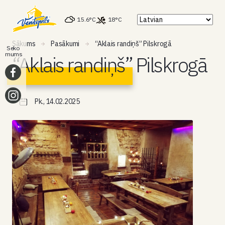
15.6°C
18°C
Sākums
Pasākumi
“Aklais randiņš” Pilskrogā
Seko
mums
“Aklais randiņš” Pilskrogā
Pk., 14.02.2025