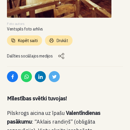
Foto autors
Ventspils foto arhīvs
Kopēt saiti
Drukāt
Dalīties sociālajos medijos
Mīlestības svētki tuvojas!
Pilskrogs aicina uz īpašu
Valentīndienas
pasākumu
: “Aklais randiņš” (obligāta