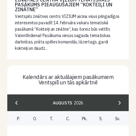
PASĀKUMS PIEAUGUŠAJIEM “KOKTEIĻI UN
ZINĀTNE”
Ventspils zinātnes centrs VIZIUM aicina visus pilngadīgos
interesentus pavadīt 14. februāra vakaru tematiskā
pasākumā “Kokteiļi un zinātne”, kas šoreiz būs veltīts
Valentīndienai! Pasākuma viesus sagaida tematiskas
darbnīcas, prāta spēles komandās, lāzertags, gardi
kokteiļi un daudz…
Kalendārs ar aktuālajiem pasākumiem
Ventspilī un tās apkārtnē
AUGUSTS
2026
P.
O.
T.
C.
Pk.
S.
Sv.