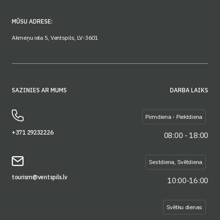
MŪSU ADRESE:
Akmeņu iela 5, Ventspils, LV-3601
SAZINIES AR MUMS
DARBA LAIKS
Pirmdiena - Piektdiena
+371 29232226
08:00 - 18:00
Sestdiena, Svētdiena
tourism@ventspils.lv
10:00-16:00
Svētku dienas