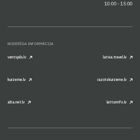
10:00 - 15:00
NODERĪGA INFORMĀCIJA
ventspils.lv
latvia.travel.lv
kurzeme.lv
razotskurzeme.lv
alta.net.lv
latturinfo.lv