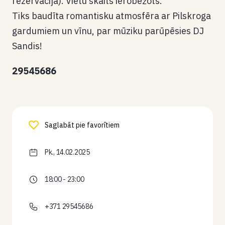
rezervācija). Vietu skaits ierobežots.
Tiks baudīta romantisku atmosfēra ar Pilskroga
gardumiem un vīnu, par mūziku parūpēsies DJ
Sandis!
29545686
Saglabāt pie favorītiem
Pk., 14.02.2025
18:00 - 23:00
+371 29545686