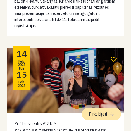
baudīt 4-kārtu vakariņas, kurā viesi tiks lutināti ar gardiem
ēdieniem, turklāt vakariņu pieredzi papildinās Aizputes
vīna prezentācija. Lai rezervētu divvietīgo galdiņu,
interesenti tiek aicināti līdz 11. februārim aizpildīt
reģistrācijas…
14
Feb.
2025
līdz
15
Feb.
2025
Pirkt biļeti
Zinātnes centrs VIZIUM
ZINĀTNES CENTRA VIZIUM TEMATISKAIS