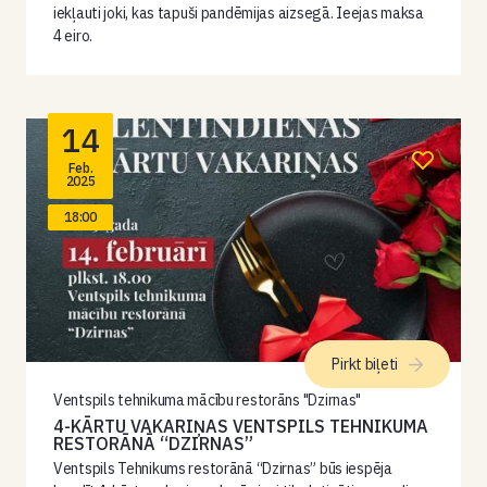
iekļauti joki, kas tapuši pandēmijas aizsegā. Ieejas maksa
4 eiro.
14
Feb.
2025
18:00
Pirkt biļeti
Ventspils tehnikuma mācību restorāns "Dzirnas"
4-KĀRTU VAKARIŅAS VENTSPILS TEHNIKUMA
RESTORĀNĀ “DZIRNAS”
Ventspils Tehnikums restorānā “Dzirnas” būs iespēja