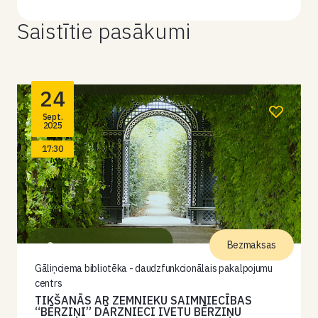
Saistītie pasākumi
24
Sept.
2025
17:30
Bezmaksas
Gāliņciema bibliotēka - daudzfunkcionālais pakalpojumu
centrs
TIKŠANĀS AR ZEMNIEKU SAIMNIECĪBAS
“BĒRZIŅI” DĀRZNIECI IVETU BĒRZIŅU