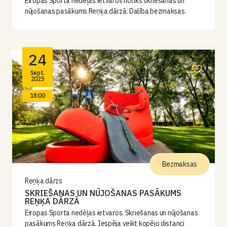
Eiropas Sporta nedēļas ietvaros notiks skriešanas un
nūjošanas pasākums Reņķa dārzā. Dalība bezmaksas.
24
Sept.
2025
18:00
Bezmaksas
Reņķa dārzs
SKRIEŠANAS UN NŪJOŠANAS PASĀKUMS
REŅĶA DĀRZĀ
Eiropas Sporta nedēļas ietvaros. Skriešanas un nūjošanas
pasākums Reņķa dārzā. Iespēja veikt kopējo distanci