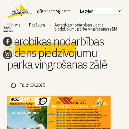
16.8°C
18°C
Sākums
Pasākumi
Aerobikas nodarbības Ūdens
Seko
piedzīvojumu parka vingrošanas zālē
mums
Aerobikas nodarbības
Ūdens piedzīvojumu
parka vingrošanas zālē
Tr., 24.09.2025