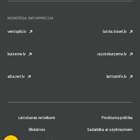
NODERĪGA INFORMĀCIJA
ventspils.lv
latvia.travel.lv
kurzeme.lv
razotskurzeme.lv
alta.net.lv
latturinfo.lv
Lietošanas noteikumi
Privātuma politika
Sīkdatnes
Sadarbība ar uzņēmumiem