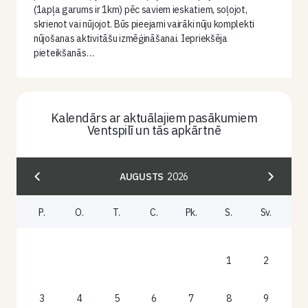
(1apļa garums ir 1km) pēc saviem ieskatiem, soļojot,
skrienot vai nūjojot. Būs pieejami vairāki nūju komplekti
nūjošanas aktivitāšu izmēģināšanai. Iepriekšēja
pieteikšanās…
Kalendārs ar aktuālajiem pasākumiem
Ventspilī un tās apkārtnē
AUGUSTS
2026
P.
O.
T.
C.
Pk.
S.
Sv.
1
2
3
4
5
6
7
8
9