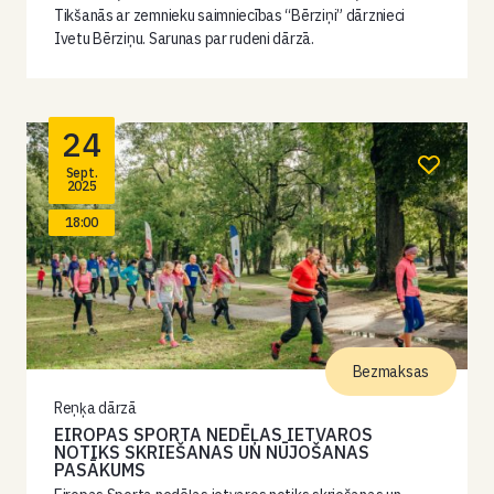
Tikšanās ar zemnieku saimniecības “Bērziņi” dārznieci
Ivetu Bērziņu. Sarunas par rudeni dārzā.
24
Sept.
2025
18:00
Bezmaksas
Reņķa dārzā
EIROPAS SPORTA NEDĒĻAS IETVAROS
NOTIKS SKRIEŠANAS UN NŪJOŠANAS
PASĀKUMS