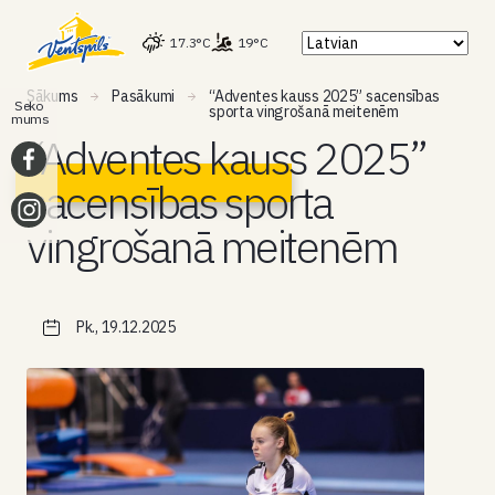
17.3°C
19°C
Sākums
Pasākumi
“Adventes kauss 2025” sacensības
Seko
sporta vingrošanā meitenēm
mums
“Adventes kauss 2025”
sacensības sporta
vingrošanā meitenēm
Pk., 19.12.2025