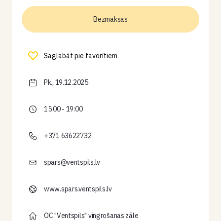
Bezmaksas
Saglabāt pie favorītiem
Pk., 19.12.2025
15:00 - 19:00
+371 63622732
spars@ventspils.lv
www.spars.ventspils.lv
OC "Ventspils" vingrošanas zāle