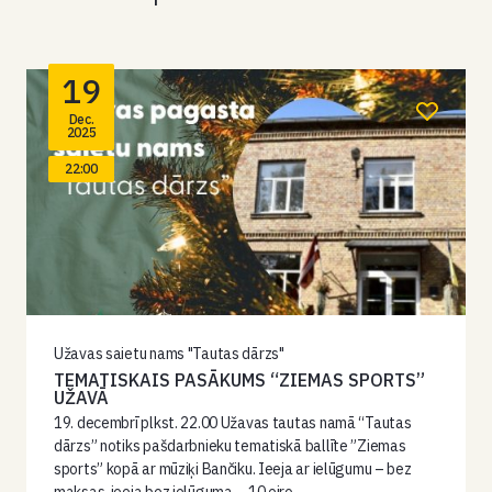
19
Dec.
2025
22:00
Užavas saietu nams "Tautas dārzs"
TEMATISKAIS PASĀKUMS “ZIEMAS SPORTS”
UŽAVĀ
19. decembrī plkst. 22.00 Užavas tautas namā “Tautas
dārzs” notiks pašdarbnieku tematiskā ballīte ”Ziemas
sports” kopā ar mūziķi Bančiku. Ieeja ar ielūgumu – bez