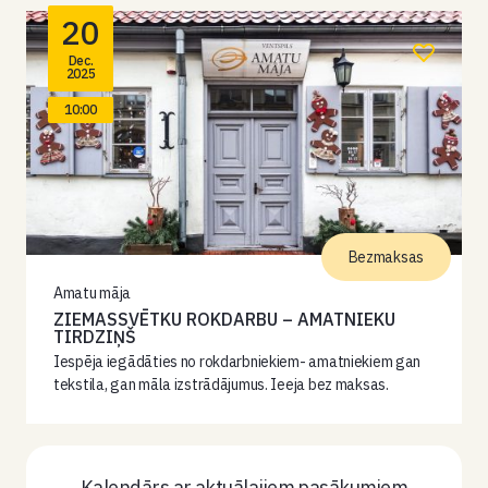
20
Dec.
2025
10:00
Bezmaksas
Amatu māja
ZIEMASSVĒTKU ROKDARBU – AMATNIEKU
TIRDZIŅŠ
Iespēja iegādāties no rokdarbniekiem- amatniekiem gan
tekstila, gan māla izstrādājumus. Ieeja bez maksas.
Kalendārs ar aktuālajiem pasākumiem