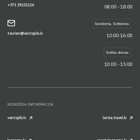
+371 29232226
08:00 - 18:00
Sestdiena, Svētdiena
tourism@ventspils.lv
10:00-16:00
Svētku dienas
10:00 - 15:00
NODERĪGA INFORMĀCIJA
ventspils.lv
latvia.travel.lv