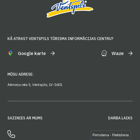
KĀ ATRAST VENTSPILS TŪRISMA INFORMĀCIJAS CENTRU?
Google karte
Waze
MŪSU ADRESE:
Akmeņu iela 5, Ventspils, LV-3601
SAZINIES AR MUMS
DARBA LAIKS
Pirmdiena - Piektdiena