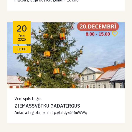
maksas, ieeja bez ielūguma – 10 eiro.
20
Dec.
2025
08:00
Ventspils tirgus
ZIEMASSVĒTKU GADATIRGUS
Anketa tirgotājiem http://bit.ly/466uWWq