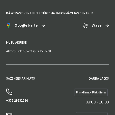
KĀ ATRAST VENTSPILS TŪRISMA INFORMĀCIJAS CENTRU?
Google karte
Waze
MŪSU ADRESE:
Akmeņu iela 5, Ventspils, LV-3601
SAZINIES AR MUMS
DARBA LAIKS
Pirmdiena - Piektdiena
+371 29232226
08:00 - 18:00