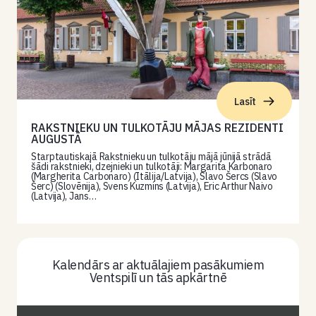
Lasīt
RAKSTNIEKU UN TULKOTĀJU MĀJAS REZIDENTI
AUGUSTĀ
Starptautiskajā Rakstnieku un tulkotāju mājā jūnijā strādā
šādi rakstnieki, dzejnieki un tulkotāji: Margarita Karbonaro
(Margherita Carbonaro) (Itālija/Latvija), Slavo Šercs (Slavo
Šerc) (Slovēnija), Svens Kuzmins (Latvija), Eric Arthur Naivo
(Latvija), Jans…
Kalendārs ar aktuālajiem pasākumiem
Ventspilī un tās apkārtnē