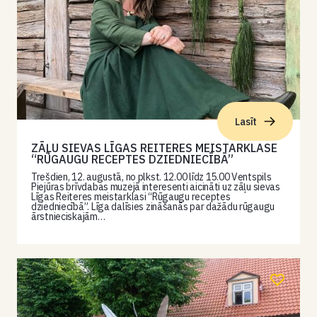
Lasīt
ZĀĻU SIEVAS LĪGAS REITERES MEISTARKLASE
“RŪGAUGU RECEPTES DZIEDNIECĪBĀ”
Trešdien, 12. augustā, no plkst. 12.00 līdz 15.00 Ventspils
Piejūras brīvdabas muzejā interesenti aicināti uz zāļu sievas
Līgas Reiteres meistarklasi “Rūgaugu receptes
dziedniecībā”. Līga dalīsies zināšanās par dažādu rūgaugu
ārstnieciskajām…