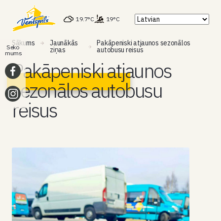
19.7°C
19°C
Sākums
Jaunākās
Pakāpeniski atjaunos sezonālos
Seko
ziņas
autobusu reisus
mums
Pakāpeniski atjaunos
sezonālos autobusu
reisus