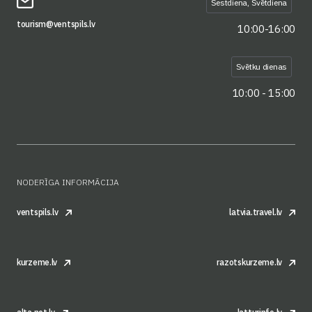
Sestdiena, Svētdiena
tourism@ventspils.lv
10:00-16:00
Svētku dienas
10:00 - 15:00
NODERĪGA INFORMĀCIJA
ventspils.lv
latvia.travel.lv
kurzeme.lv
razotskurzeme.lv