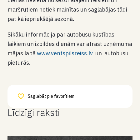
dienas nevienā no sezonālajiem reisiem un
maršrutiem netiek mainītas un saglabājas tādi
pat kā iepriekšējā sezonā.
Sīkāku informācija par autobusu kustības
laikiem un izpildes dienām var atrast uzņēmuma
mājas lapā
www.ventspilsreiss.lv
un autobusu
pieturās.
Saglabāt pie favorītiem
Līdzīgi raksti