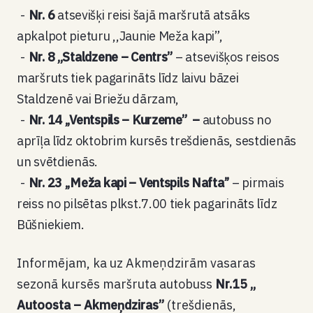
Nr. 6
atsevišķi reisi šajā maršrutā atsāks
apkalpot pieturu ,,Jaunie Meža kapi”,
Nr. 8 ,,Staldzene – Centrs”
– atsevišķos reisos
maršruts tiek pagarināts līdz laivu bāzei
Staldzenē vai Briežu dārzam,
Nr. 14 ,,Ventspils – Kurzeme” –
autobuss no
aprīļa līdz oktobrim kursēs trešdienās, sestdienās
un svētdienās.
Nr. 23 ,,Meža kapi – Ventspils Nafta’’
– pirmais
reiss no pilsētas plkst.7.00 tiek pagarināts līdz
Būšniekiem.
Informējam, ka uz Akmeņdzirām vasaras
sezonā kursēs maršruta autobuss
Nr.15 ,,
Autoosta – Akmeņdziras”
(trešdienās,