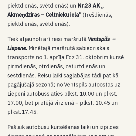
piektdienās, svētdienās) un
Nr.23 AK ,,
Akmeņdziras – Celtnieku iela”
(trešdienās,
piektdienās, svētdienās).
Tiek atjaunoti arī reisi maršrutā
Ventspils –
Liepene.
Minētajā maršrutā sabiedriskais
transports no 1. aprīļa līdz 31. oktobrim kursē
pirmdienās, otrdienās, ceturtdienās un
sestdienās. Reisu laiki saglabājas tādi pat kā
pagājušajā sezonā; no Ventspils autoostas uz
Liepeni autobuss aties plkst. 10.00 un plkst.
17.00, bet pretējā virzienā – plkst. 10.45 un
plkst.17.45.
Pašlaik autobusu kursēšanas laiki un izpildes