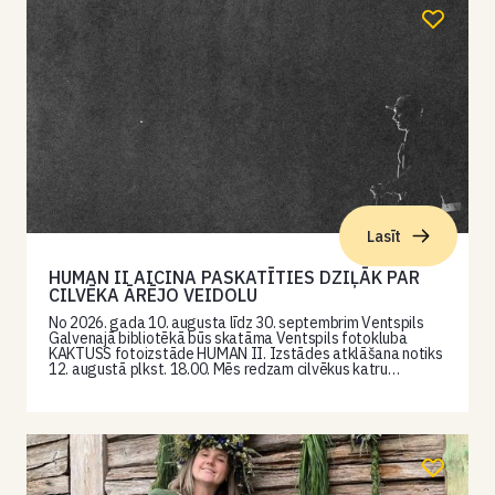
Lasīt
HUMAN II AICINA PASKATĪTIES DZIĻĀK PAR
CILVĒKA ĀRĒJO VEIDOLU
No 2026. gada 10. augusta līdz 30. septembrim Ventspils
Galvenajā bibliotēkā būs skatāma Ventspils fotokluba
KAKTUSS fotoizstāde HUMAN II. Izstādes atklāšana notiks
12. augustā plkst. 18.00. Mēs redzam cilvēkus katru…