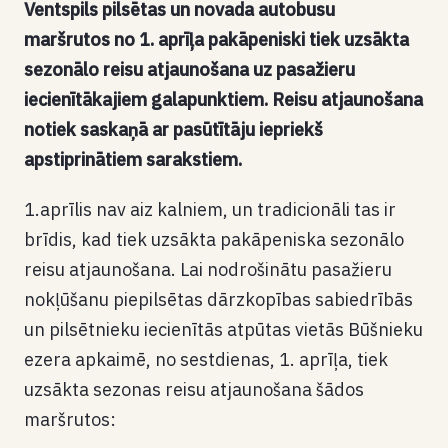
Ventspils pilsētas un novada autobusu
maršrutos no 1. aprīļa pakāpeniski tiek uzsākta
sezonālo reisu atjaunošana uz pasažieru
iecienītākajiem galapunktiem. Reisu atjaunošana
notiek saskaņā ar pasūtītāju iepriekš
apstiprinātiem sarakstiem.
1.aprīlis nav aiz kalniem, un tradicionāli tas ir
brīdis, kad tiek uzsākta pakāpeniska sezonālo
reisu atjaunošana. Lai nodrošinātu pasažieru
nokļūšanu piepilsētas dārzkopības sabiedrībās
un pilsētnieku iecienītās atpūtas vietās Būšnieku
ezera apkaimē, no sestdienas, 1. aprīļa, tiek
uzsākta sezonas reisu atjaunošana šādos
maršrutos: