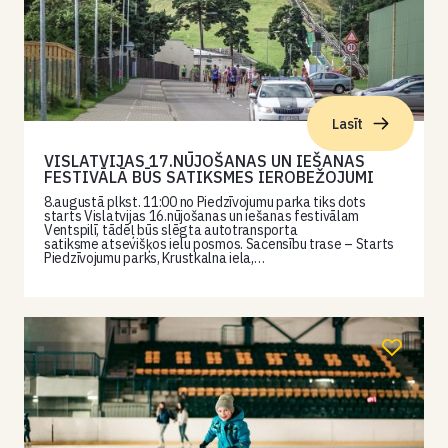
Lasīt
VISLATVIJAS 17.NŪJOŠANAS UN IEŠANAS
FESTIVĀLĀ BŪS SATIKSMES IEROBEŽOJUMI
8.augustā plkst. 11:00 no Piedzīvojumu parka tiks dots
starts Vislatvijas 16.nūjošanas un iešanas festivālam
Ventspilī, tādēļ būs slēgta autotransporta
satiksme atsevišķos ielu posmos. Sacensību trase – Starts
Piedzīvojumu parks, Krustkalna iela,…