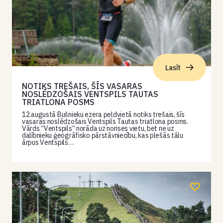
Lasīt
NOTIKS TREŠAIS, ŠĪS VASARAS
NOSLĒDZOŠAIS VENTSPILS TAUTAS
TRIATLONA POSMS
12.augustā Bušnieku ezera peldvietā notiks trešais, šīs
vasaras noslēdzošais Ventspils Tautas triatlona posms.
Vārds “Ventspils” norāda uz norises vietu, bet ne uz
dalībnieku ģeogrāfisko pārstāvniecību, kas plešās tālu
ārpus Ventspils…