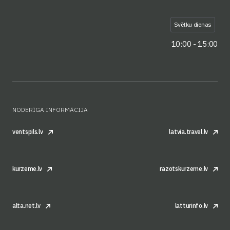
Svētku dienas
10:00 - 15:00
NODERĪGA INFORMĀCIJA
ventspils.lv
latvia.travel.lv
kurzeme.lv
razotskurzeme.lv
alta.net.lv
latturinfo.lv