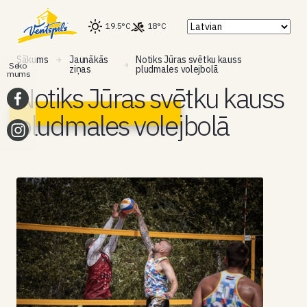
19.5°C
18°C
Sākums
Jaunākās
Notiks Jūras svētku kauss
Seko
ziņas
pludmales volejbolā
mums
Notiks Jūras svētku kauss
pludmales volejbolā