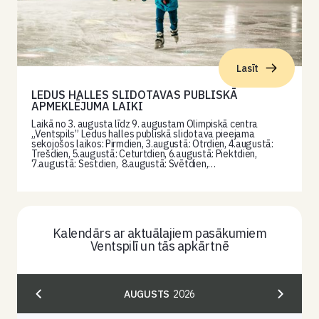
Lasīt
LEDUS HALLES SLIDOTAVAS PUBLISKĀ
APMEKLĒJUMA LAIKI
Laikā no 3. augusta līdz 9. augustam Olimpiskā centra
„Ventspils” Ledus halles publiskā slidotava pieejama
sekojošos laikos: Pirmdien, 3.augustā: Otrdien, 4.augustā:
Trešdien, 5.augustā: Ceturtdien, 6.augustā: Piektdien,
7.augustā: Sestdien, 8.augustā: Svētdien,…
Kalendārs ar aktuālajiem pasākumiem
Ventspilī un tās apkārtnē
AUGUSTS
2026