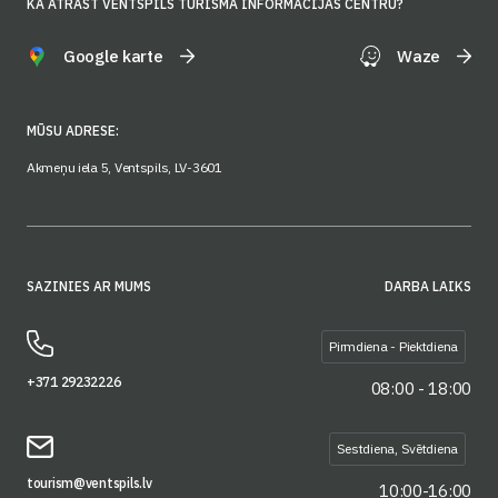
KĀ ATRAST VENTSPILS TŪRISMA INFORMĀCIJAS CENTRU?
Google karte
Waze
MŪSU ADRESE:
Akmeņu iela 5, Ventspils, LV-3601
SAZINIES AR MUMS
DARBA LAIKS
Pirmdiena - Piektdiena
+371 29232226
08:00 - 18:00
Sestdiena, Svētdiena
tourism@ventspils.lv
10:00-16:00