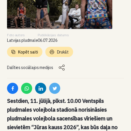
Foto autors
Publikācijas datums
Latvijas pludmale
06.07.2026
Kopēt saiti
Drukāt
Dalīties sociālajos medijos
Sestdien, 11. jūlijā, plkst. 10.00 Ventspils
pludmales volejbola stadionā norisināsies
pludmales volejbola sacensības vīriešiem un
sievietēm “Jūras kauss 2026”, kas būs daļa no