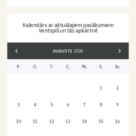
Kalendārs ar aktuālajiem pasākumiem
Ventspilī un tās apkārtnē
AUGUSTS
2026
P.
O.
T.
C.
Pk.
S.
Sv.
1
2
3
4
5
6
7
8
9
10
11
12
13
14
15
16