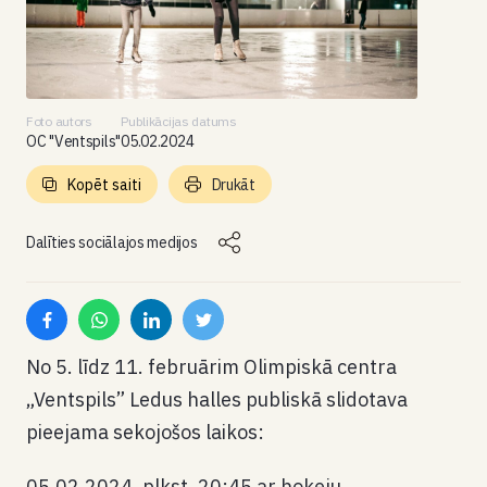
Foto autors
Publikācijas datums
OC "Ventspils"
05.02.2024
Kopēt saiti
Drukāt
Dalīties sociālajos medijos
No 5. līdz 11. februārim Olimpiskā centra
„Ventspils” Ledus halles publiskā slidotava
pieejama sekojošos laikos:
05.02.2024. plkst. 20:45 ar hokeju.