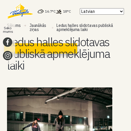
16.7°C
18°C
Sākums
Jaunākās
Ledus halles slidotavas publiskā
Seko
ziņas
apmeklējuma laiki
mums
Ledus halles slidotavas
publiskā apmeklējuma
laiki