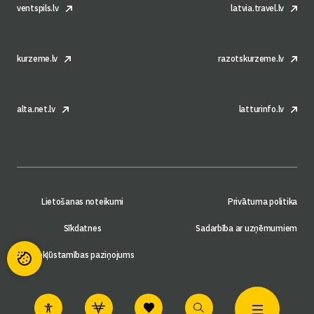
ventspils.lv
latvia.travel.lv
kurzeme.lv
razotskurzeme.lv
alta.net.lv
latturinfo.lv
Lietošanas noteikumi
Privātuma politika
Sīkdatnes
Sadarbība ar uzņēmumiem
Piekļūstamības paziņojums