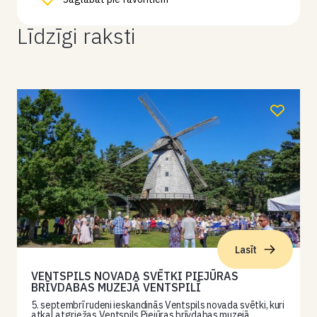
Līdzīgi raksti
Lasīt
VENTSPILS NOVADA SVĒTKI PIEJŪRAS
BRĪVDABAS MUZEJĀ VENTSPILĪ
5. septembrī rudeni ieskandinās Ventspils novada svētki, kuri
atkal atgriežas Ventspils Piejūras brīvdabas muzejā.