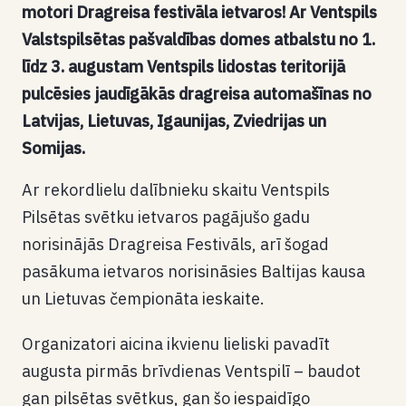
motori Dragreisa festivāla ietvaros! Ar Ventspils
Valstspilsētas pašvaldības domes atbalstu no 1.
līdz 3. augustam Ventspils lidostas teritorijā
pulcēsies jaudīgākās dragreisa automašīnas no
Latvijas, Lietuvas, Igaunijas, Zviedrijas un
Somijas
.
Ar rekordlielu dalībnieku skaitu Ventspils
Pilsētas svētku ietvaros pagājušo gadu
norisinājās Dragreisa Festivāls, arī šogad
pasākuma ietvaros norisināsies Baltijas kausa
un Lietuvas čempionāta ieskaite.
Organizatori aicina ikvienu lieliski pavadīt
augusta pirmās brīvdienas Ventspilī – baudot
gan pilsētas svētkus, gan šo iespaidīgo