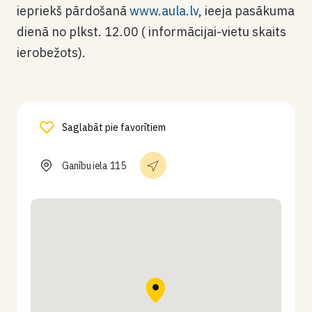
iepriekš pārdošanā
www.aula.lv
, ieeja pasākuma
dienā no plkst. 12.00 ( informācijai-vietu skaits
ierobežots).
Saglabāt pie favorītiem
Ganību iela 115