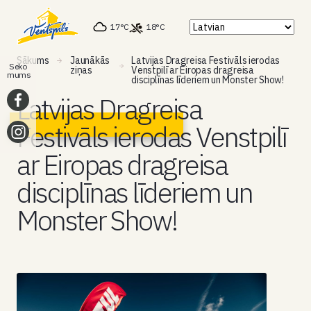
17°C
18°C
Sākums
Jaunākās
Latvijas Dragreisa Festivāls ierodas
Seko
ziņas
Venstpilī ar Eiropas dragreisa
mums
disciplīnas līderiem un Monster Show!
Latvijas Dragreisa
Festivāls ierodas Venstpilī
ar Eiropas dragreisa
disciplīnas līderiem un
Monster Show!