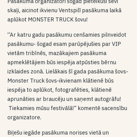
Pasākuma organizatori šogad pieteikuši sevi
skaļi, aicinot ikvienu Ventspilī pasākuma laikā
aplūkot MONSTER TRUCK šovu!
‘’Ar katru gadu pasākumu cenšamies pilnveidot
pasākumu- šogad esam parūpējušies par VIP
vietām tribīnēs, mazākajiem pasākuma
apmeklētājiem būs iespēja atpūsties bērnu
izklaides zonā. Lielākais šī gada pasākuma šovs-
Monster Truck šovs-ikvienam klātienē būs
iespēja to aplūkot, fotografēties, klātienē
aprunāties ar braucēju un saņemt autogrāfu!
Tiekamies mūsu festivālā!’’ komentē sacensību
organizatore.
Biļešu iegāde pasākuma norises vietā un