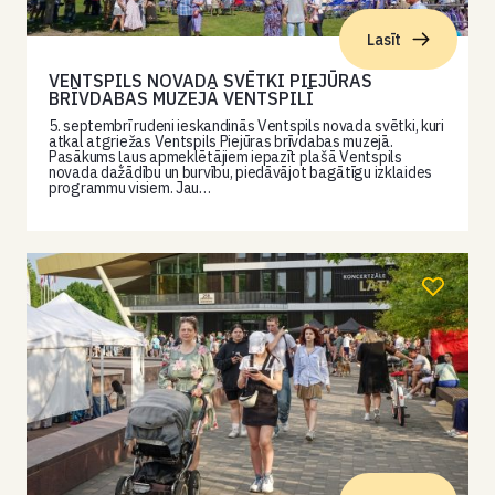
Lasīt
VENTSPILS NOVADA SVĒTKI PIEJŪRAS
BRĪVDABAS MUZEJĀ VENTSPILĪ
5. septembrī rudeni ieskandinās Ventspils novada svētki, kuri
atkal atgriežas Ventspils Piejūras brīvdabas muzejā.
Pasākums ļaus apmeklētājiem iepazīt plašā Ventspils
novada dažādību un burvību, piedāvājot bagātīgu izklaides
programmu visiem. Jau…