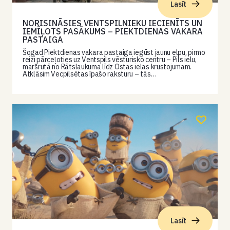
Lasīt
NORISINĀSIES VENTSPILNIEKU IECIENĪTS UN
IEMĪĻOTS PASĀKUMS – PIEKTDIENAS VAKARA
PASTAIGA
Šogad Piektdienas vakara pastaiga iegūst jaunu elpu, pirmo
reizi pārceļoties uz Ventspils vēsturisko centru – Pils ielu,
maršrutā no Rātslaukuma līdz Ostas ielas krustojumam.
Atklāsim Vecpilsētas īpašo raksturu – tās…
Lasīt