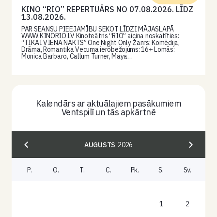
KINO “RIO” REPERTUĀRS NO 07.08.2026. LĪDZ
13.08.2026.
PAR SEANSU PIEEJAMĪBU SEKOT LĪDZI MĀJASLAPĀ
WWW.KINORIO.LV Kinoteātris “RIO” aicina noskatīties:
“TIKAI VIENA NAKTS” One Night Only Žanrs: Komēdija,
Drāma, Romantika Vecuma ierobežojums: 16+ Lomās:
Monica Barbaro, Callum Turner, Maya…
Kalendārs ar aktuālajiem pasākumiem
Ventspilī un tās apkārtnē
AUGUSTS
2026
P.
O.
T.
C.
Pk.
S.
Sv.
1
2