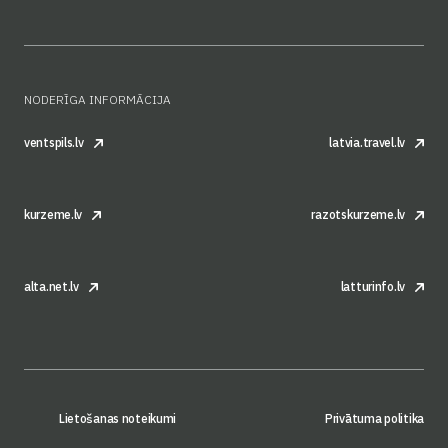
NODERĪGA INFORMĀCIJA
ventspils.lv
latvia.travel.lv
kurzeme.lv
razotskurzeme.lv
alta.net.lv
latturinfo.lv
Lietošanas noteikumi
Privātuma politika