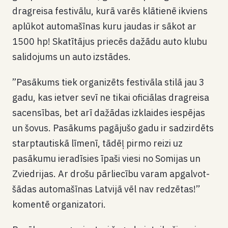
dragreisa festivālu, kurā varēs klātienē ikviens
aplūkot automašīnas kuru jaudas ir sākot ar
1500 hp! Skatītājus priecēs dažādu auto klubu
salidojums un auto izstādes.
”Pasākums tiek organizēts festivāla stilā jau 3
gadu, kas ietver sevī ne tikai oficiālas dragreisa
sacensības, bet arī dažādas izklaides iespējas
un šovus. Pasākums pagājušo gadu ir sadzirdēts
starptautiskā līmenī, tādēļ pirmo reizi uz
pasākumu ieradīsies īpaši viesi no Somijas un
Zviedrijas. Ar drošu pārliecību varam apgalvot-
šādas automašīnas Latvijā vēl nav redzētas!’’
komentē organizatori.