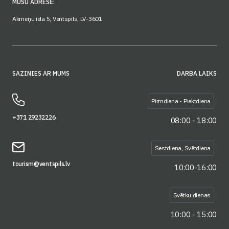
MŪSU ADRESE:
Akmeņu iela 5, Ventspils, LV-3601
SAZINIES AR MUMS
DARBA LAIKS
Pirmdiena - Piektdiena
+371 29232226
08:00 - 18:00
Sestdiena, Svētdiena
tourism@ventspils.lv
10:00-16:00
Svētku dienas
10:00 - 15:00