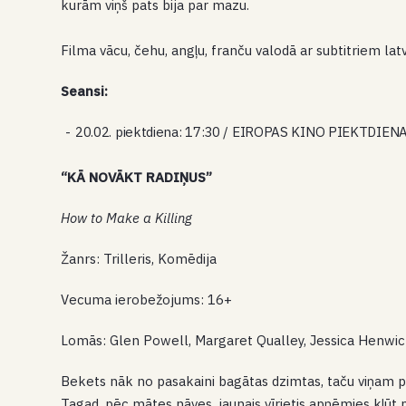
kurām viņš pats bija par mazu.
Filma vācu, čehu, angļu, franču valodā ar subtitriem lat
Seansi:
20.02. piektdiena: 17:30 / EIROPAS KINO PIEKTDIENA
“KĀ NOVĀKT RADIŅUS”
How to Make a Killing
Žanrs: Trilleris, Komēdija
Vecuma ierobežojums: 16+
Lomās: Glen Powell, Margaret Qualley, Jessica Henwic
Bekets nāk no pasakaini bagātas dzimtas, taču viņam pie
Tagad, pēc mātes nāves, jaunais vīrietis apņēmies kļūt 