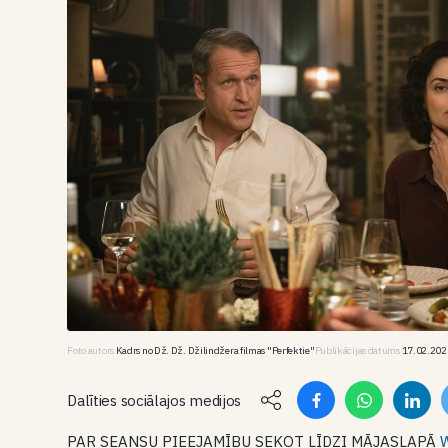
Foto autors
Kadrs no Dž. Dž. Džilindžera filmas "Perfektie"
Publikācijas datums
17.02.202
Dalīties sociālajos medijos
PAR SEANSU PIEEJAMĪBU SEKOT LĪDZI MĀJASLAPĀ