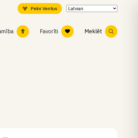
Pelni Ventus
tamība
Favorīti
Meklēt