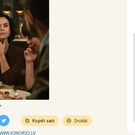
6
Kopēt saiti
Drukāt
WWW.KINORIO.LV