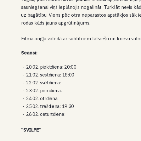
sasniegšanai viņš ieplānojis nogalināt. Turklāt nevis kād
uz bagātību. Viens pēc otra neparastos apstākļos sāk i
rodas kāds jauns apgrūtinājums.
Filma angļu valodā ar subtitriem latviešu un krievu valo
Seansi:
20.02. piektdiena: 20:00
21.02. sestdiena: 18:00
22.02. svētdiena:
23.02. pirmdiena:
24.02. otrdiena:
25.02. trešdiena: 19:30
26.02. ceturtdiena:
“SVILPE”