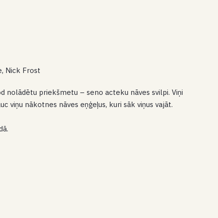
e, Nick Frost
d nolādētu priekšmetu – seno acteku nāves svilpi. Viņi
sauc viņu nākotnes nāves eņģeļus, kuri sāk viņus vajāt.
dā.