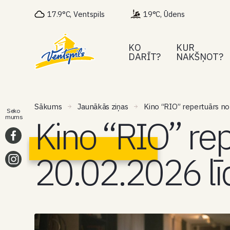
17.9°C, Ventspils
19°C, Ūdens
KO
KUR
DARĪT?
NAKŠŅOT?
Sākums
Jaunākās ziņas
Kino “RIO” repertuārs no
Seko
Kino “RIO” re
mums
20.02.2026 lī