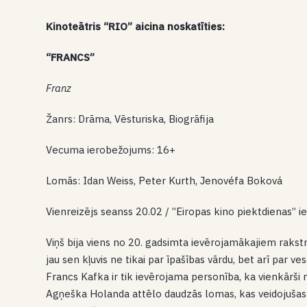
Kinoteātris “RIO” aicina noskatīties:
“FRANCS”
Franz
Žanrs: Drāma, Vēsturiska, Biogrāfija
Vecuma ierobežojums: 16+
Lomās: Idan Weiss, Peter Kurth, Jenovéfa Boková
Vienreizējs seanss 20.02 / ”Eiropas kino piektdienas” i
Viņš bija viens no 20. gadsimta ievērojamākajiem rakstn
jau sen kļuvis ne tikai par īpašības vārdu, bet arī par v
Francs Kafka ir tik ievērojama personība, ka vienkārši n
Agņeška Holanda attēlo daudzās lomas, kas veidojušas F