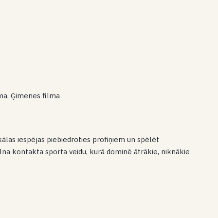
filma, Ģimenes filma
ikālas iespējas piebiedroties profiņiem un spēlēt
ilna kontakta sporta veidu, kurā dominē ātrākie, niknākie