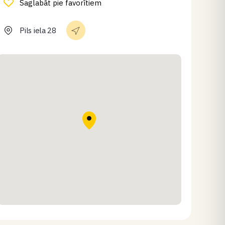
Saglabāt pie favorītiem
Pils iela 28