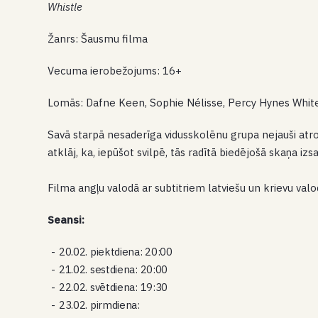
Whistle
Žanrs: Šausmu filma
Vecuma ierobežojums: 16+
Lomās: Dafne Keen, Sophie Nélisse, Percy Hynes Whit
Savā starpā nesaderīga vidusskolēnu grupa nejauši atro
atklāj, ka, iepūšot svilpē, tās radītā biedējošā skaņa iz
Filma angļu valodā ar subtitriem latviešu un krievu valo
Seansi:
20.02. piektdiena: 20:00
21.02. sestdiena: 20:00
22.02. svētdiena: 19:30
23.02. pirmdiena: