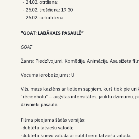
24.02. otrdiena:
25.02. trešdiena: 19:30
26.02. ceturtdiena:
“GOAT: LABĀKAIS PASAULĒ”
GOAT
Žanrs: Piedzīvojumi, Komēdija, Animācija, Asa sižeta 
Vecuma ierobežojums: U
Vils, mazs kazlēns ar lieliem sapņiem, kurš tiek pie un
“rēcienbolu” – augstas intensitātes, jauktu dzimumu, p
dzīvnieki pasaulē.
Filma pieejama šādās versijās:
-dublēta latviešu valodā;
-dublēta krievu valodā ar subtitriem latviešu valodā.