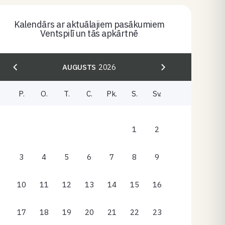
Kalendārs ar aktuālajiem pasākumiem
Ventspilī un tās apkārtnē
AUGUSTS
2026
P.
O.
T.
C.
Pk.
S.
Sv.
1
2
3
4
5
6
7
8
9
10
11
12
13
14
15
16
17
18
19
20
21
22
23