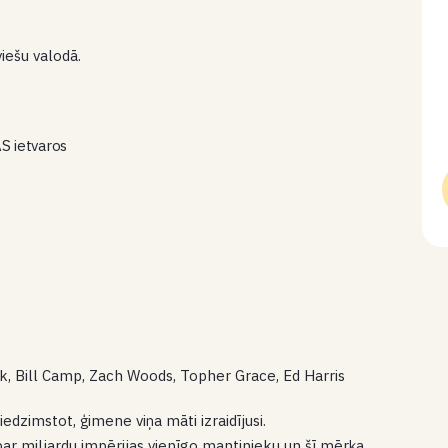
viešu valodā.
S ietvaros
k, Bill Camp, Zach Woods, Topher Grace, Ed Harris
dzimstot, ģimene viņa māti izraidījusi.
par miljardu impērijas vienīgo mantinieku un šī mērķa