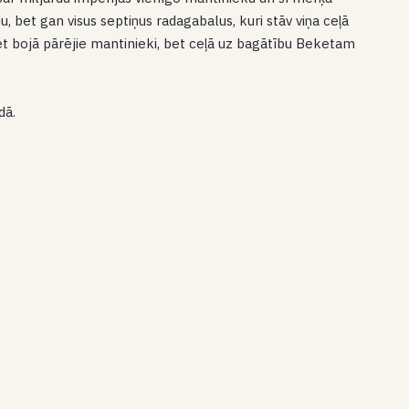
u, bet gan visus septiņus radagabalus, kuri stāv viņa ceļā
et bojā pārējie mantinieki, bet ceļā uz bagātību Beketam
dā.