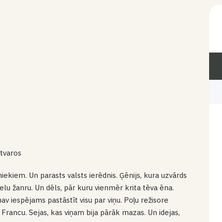
etvaros
iekiem. Un parasts valsts ierēdnis. Ģēnijs, kura uzvārds
eselu žanru. Un dēls, pār kuru vienmēr krita tēva ēna.
av iespējams pastāstīt visu par viņu. Poļu režisore
rancu. Sejas, kas viņam bija pārāk mazas. Un idejas,