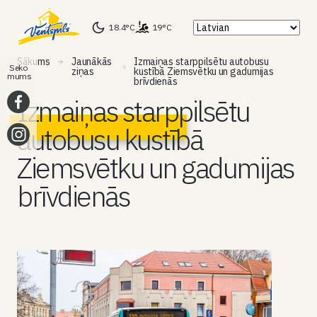
18.4°C
19°C
Sākums
Jaunākās
Izmaiņas starppilsētu autobusu
Seko
ziņas
kustībā Ziemsvētku un gadumijas
mums
brīvdienās
Izmaiņas starppilsētu
autobusu kustībā
Ziemsvētku un gadumijas
brīvdienās