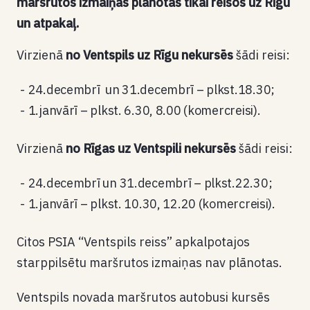
maršrutos izmaiņas plānotas tikai reisos uz Rīgu
un atpakaļ.
Virzienā
no Ventspils uz Rīgu nekursēs
šādi reisi:
24.decembrī un 31.decembrī – plkst.18.30;
1.janvārī – plkst. 6.30, 8.00 (komercreisi).
Virzienā
no Rīgas uz Ventspili nekursēs
šādi reisi:
24.decembrī un 31.decembrī – plkst.22.30;
1.janvārī – plkst. 10.30, 12.20 (komercreisi).
Citos PSIA “Ventspils reiss” apkalpotajos
starppilsētu maršrutos izmaiņas nav plānotas.
Ventspils novada maršrutos autobusi kursēs