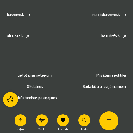
kurzeme.lv
razotskurzeme.lv
alta.net.lv
latturinfo.lv
Lietošanas noteikumi
Privātuma politika
Sīkdatnes
Sadarbība ar uzņēmumiem
Piekļūstamības paziņojums
Piekļūstamība
Venti
Favorīti
Meklēt