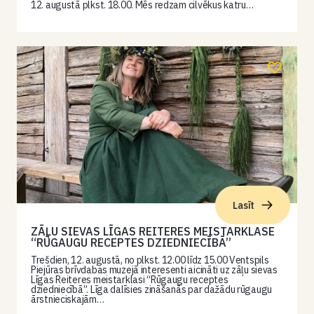
12. augustā plkst. 18.00. Mēs redzam cilvēkus katru…
Lasīt
ZĀĻU SIEVAS LĪGAS REITERES MEISTARKLASE
“RŪGAUGU RECEPTES DZIEDNIECĪBĀ”
Trešdien, 12. augustā, no plkst. 12.00 līdz 15.00 Ventspils
Piejūras brīvdabas muzejā interesenti aicināti uz zāļu sievas
Līgas Reiteres meistarklasi “Rūgaugu receptes
dziedniecībā”. Līga dalīsies zināšanās par dažādu rūgaugu
ārstnieciskajām…