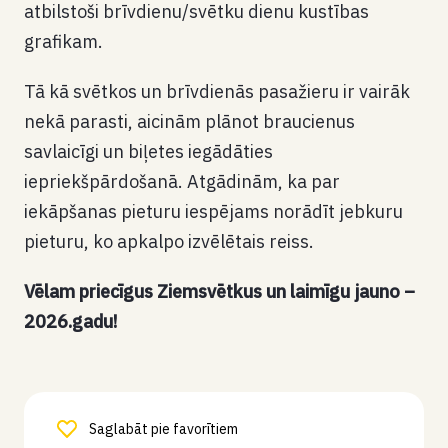
atbilstoši brīvdienu/svētku dienu kustības
grafikam.
Tā kā svētkos un brīvdienās pasažieru ir vairāk
nekā parasti, aicinām plānot braucienus
savlaicīgi un biļetes iegādāties
iepriekšpārdošanā. Atgādinām, ka par
iekāpšanas pieturu iespējams norādīt jebkuru
pieturu, ko apkalpo izvēlētais reiss.
Vēlam priecīgus Ziemsvētkus un laimīgu jauno –
2026.gadu!
Saglabāt pie favorītiem