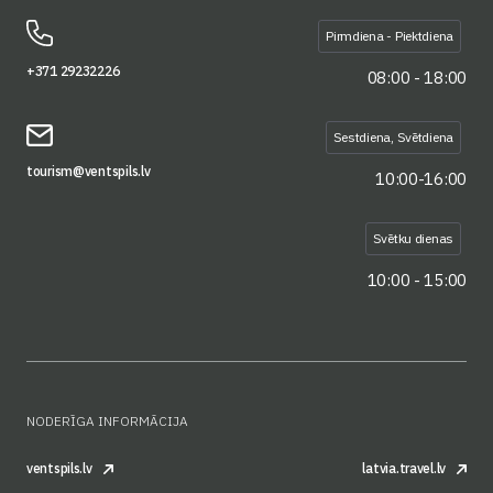
Pirmdiena - Piektdiena
+371 29232226
08:00 - 18:00
Sestdiena, Svētdiena
tourism@ventspils.lv
10:00-16:00
Svētku dienas
10:00 - 15:00
NODERĪGA INFORMĀCIJA
ventspils.lv
latvia.travel.lv