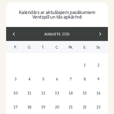
Kalendārs ar aktuālajiem pasākumiem
Ventspilī un tās apkārtnē
AUGUSTS
2026
P.
O.
T.
C.
Pk.
S.
Sv.
1
2
3
4
5
6
7
8
9
10
11
12
13
14
15
16
17
18
19
20
21
22
23