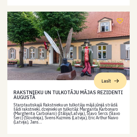
Lasīt
RAKSTNIEKU UN TULKOTĀJU MĀJAS REZIDENTI
AUGUSTĀ
Starptautiskajā Rakstnieku un tulkotāju mājā jūnijā strādā
šādi rakstnieki, dzejnieki un tulkotāji: Margarita Karbonaro
(Margherita Carbonaro) (Itālija/Latvija), Slavo Šercs (Slavo
Šerc) (Slovēnija), Svens Kuzmins (Latvija), Eric Arthur Naivo
(Latvija), Jans…