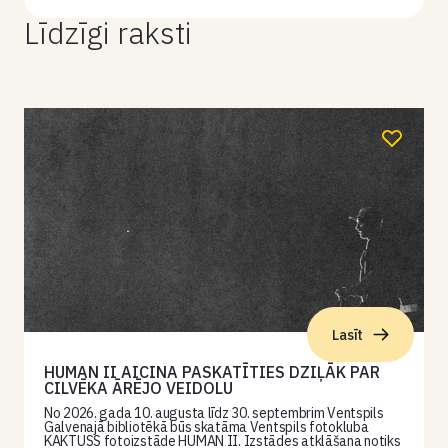
Līdzīgi raksti
Lasīt
HUMAN II AICINA PASKATĪTIES DZIĻĀK PAR
CILVĒKA ĀRĒJO VEIDOLU
No 2026. gada 10. augusta līdz 30. septembrim Ventspils
Galvenajā bibliotēkā būs skatāma Ventspils fotokluba
KAKTUSS fotoizstāde HUMAN II. Izstādes atklāšana notiks