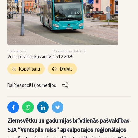
Foto autors
Publikācijas datums
Ventspils hronikas arhīvs
15.12.2025
Kopēt saiti
Drukāt
Dalīties sociālajos medijos
Ziemsvētku un gadumijas brīvdienās pašvaldības
SIA “Ventspils reiss” apkalpotajos reģionālajos