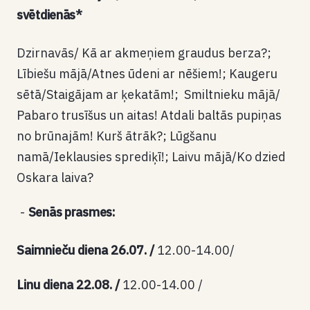
svētdienās*
Dzirnavās/ Kā ar akmeņiem graudus berza?;
Lībiešu mājā/Atnes ūdeni ar nēšiem!; Kaugeru
sētā/Staigājam ar ķekatām!; Smiltnieku mājā/
Pabaro trusīšus un aitas! Atdali baltās pupiņas
no brūnajām! Kurš ātrāk?; Lūgšanu
namā/Ieklausies sprediķī!; Laivu mājā/Ko dzied
Oskara laiva?
Senās prasmes:
Saimnieču diena 26.07. /
12.00-14.00/
Linu diena 22.08. /
12.00-14.00 /