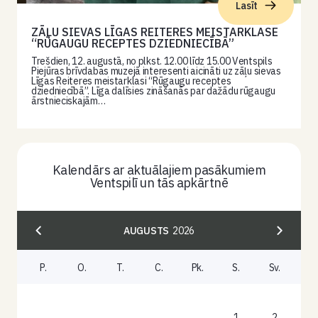
Lasīt
ZĀĻU SIEVAS LĪGAS REITERES MEISTARKLASE
“RŪGAUGU RECEPTES DZIEDNIECĪBĀ”
Trešdien, 12. augustā, no plkst. 12.00 līdz 15.00 Ventspils
Piejūras brīvdabas muzejā interesenti aicināti uz zāļu sievas
Līgas Reiteres meistarklasi “Rūgaugu receptes
dziedniecībā”. Līga dalīsies zināšanās par dažādu rūgaugu
ārstnieciskajām…
Kalendārs ar aktuālajiem pasākumiem
Ventspilī un tās apkārtnē
AUGUSTS
2026
P.
O.
T.
C.
Pk.
S.
Sv.
1
2