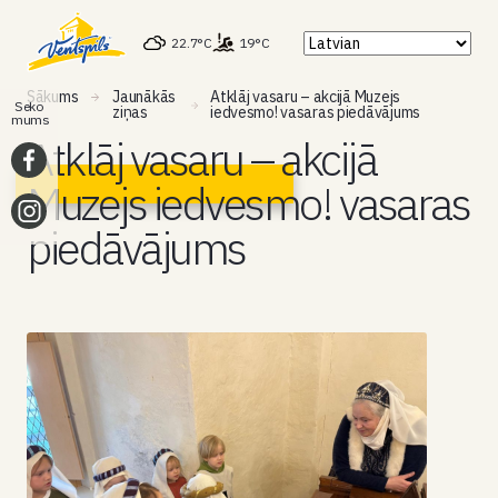
22.7°C
19°C
Sākums
Jaunākās
Atklāj vasaru – akcijā Muzejs
Seko
ziņas
iedvesmo! vasaras piedāvājums
mums
Atklāj vasaru – akcijā
Muzejs iedvesmo! vasaras
piedāvājums