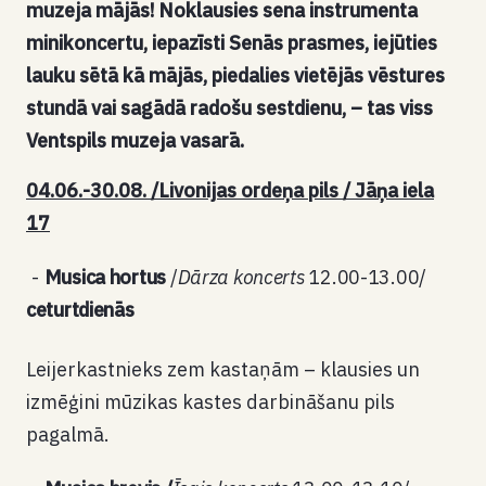
muzeja mājās! Noklausies sena instrumenta
minikoncertu, iepazīsti Senās prasmes, iejūties
lauku sētā kā mājās, piedalies vietējās vēstures
stundā vai sagādā radošu sestdienu, – tas viss
Ventspils muzeja vasarā.
04.06.-30.08. /Livonijas ordeņa pils / Jāņa iela
17
Musica hortus
/
Dārza koncerts
12.00-13.00/
ceturtdienās
Leijerkastnieks zem kastaņām – klausies un
izmēģini mūzikas kastes darbināšanu pils
pagalmā.