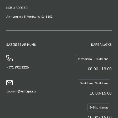
MŪSU ADRESE:
Akmeņu iela 5, Ventspils, LV-3601
SAZINIES AR MUMS
DARBA LAIKS
Pirmdiena - Piektdiena
+371 29232226
08:00 - 18:00
Sestdiena, Svētdiena
tourism@ventspils.lv
10:00-16:00
Svētku dienas
10:00 - 15:00