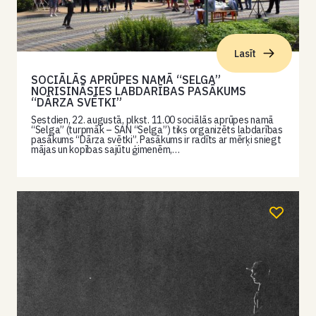
Lasīt
SOCIĀLĀS APRŪPES NAMĀ “SELGA”
NORISINĀSIES LABDARĪBAS PASĀKUMS
“DĀRZA SVĒTKI”
Sestdien, 22. augustā, plkst. 11.00 sociālās aprūpes namā
“Selga” (turpmāk – SAN “Selga”) tiks organizēts labdarības
pasākums “Dārza svētki”. Pasākums ir radīts ar mērķi sniegt
mājas un kopības sajūtu ģimenēm,…