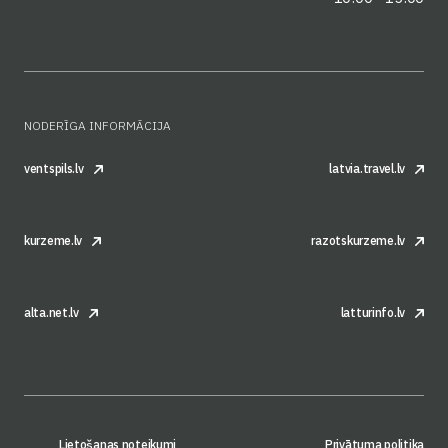
NODERĪGA INFORMĀCIJA
ventspils.lv
latvia.travel.lv
kurzeme.lv
razotskurzeme.lv
alta.net.lv
latturinfo.lv
Lietošanas noteikumi
Privātuma politika