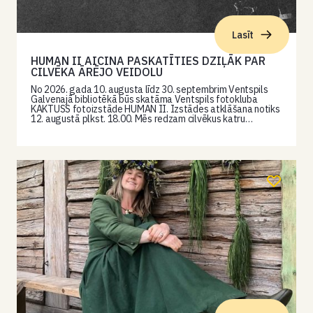
Lasīt
HUMAN II AICINA PASKATĪTIES DZIĻĀK PAR
CILVĒKA ĀRĒJO VEIDOLU
No 2026. gada 10. augusta līdz 30. septembrim Ventspils
Galvenajā bibliotēkā būs skatāma Ventspils fotokluba
KAKTUSS fotoizstāde HUMAN II. Izstādes atklāšana notiks
12. augustā plkst. 18.00. Mēs redzam cilvēkus katru…