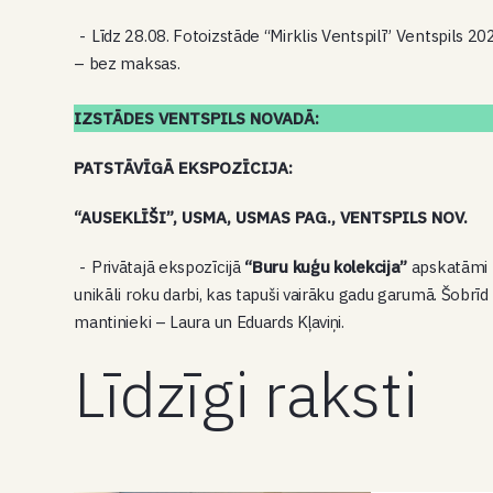
Līdz 28.08. Fotoizstāde “Mirklis Ventspilī” Ventspils 2
– bez maksas.
IZSTĀDES VENTSPILS NOVADĀ:
PATSTĀVĪGĀ EKSPOZĪCIJA:
“AUSEKLĪŠI”, USMA, USMAS PAG., VENTSPILS NOV.
Privātajā ekspozīcijā
“Buru kuģu kolekcija”
apskatāmi L
unikāli roku darbi, kas tapuši vairāku gadu garumā. Šobr
mantinieki – Laura un Eduards Kļaviņi.
Līdzīgi raksti