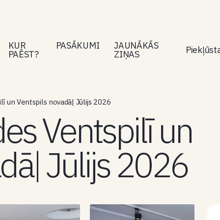
KUR
PASĀKUMI
JAUNĀKĀS
Piekļūs
PAĒST?
ZIŅAS
lī un Ventspils novadā| Jūlijs 2026
des Ventspilī un
dā| Jūlijs 2026