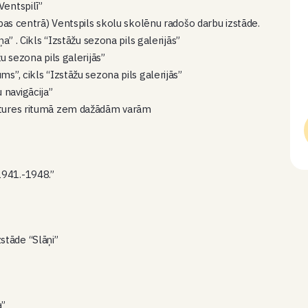
Ventspilī”
ības centrā) Ventspils skolu skolēnu radošo darbu izstāde.
a” . Cikls “Izstāžu sezona pils galerijās”
u sezona pils galerijās”
s”, cikls “Izstāžu sezona pils galerijās”
 navigācija”
stures ritumā zem dažādām varām
1941.-1948.”
stāde “Slāņi”
a”