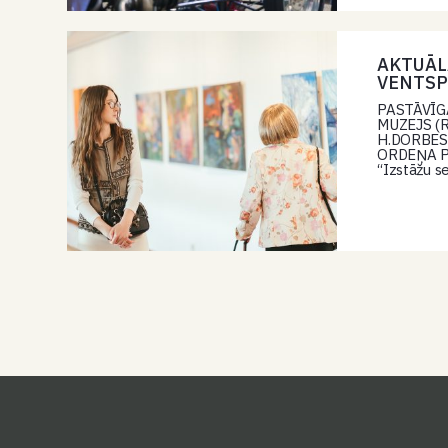
AKTUĀL
VENTSP
PASTĀVĪG
MUZEJS (Ri
H.DORBES 
ORDEŅA PIL
“Izstāžu 