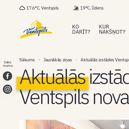
17.6°C, Ventspils
19°C, Ūdens
KO
KUR
DARĪT?
NAKŠŅOT?
Sākums
Jaunākās ziņas
Aktuālās izstādes Ventspi
Seko
Aktuālās izstā
mums
Ventspils nova