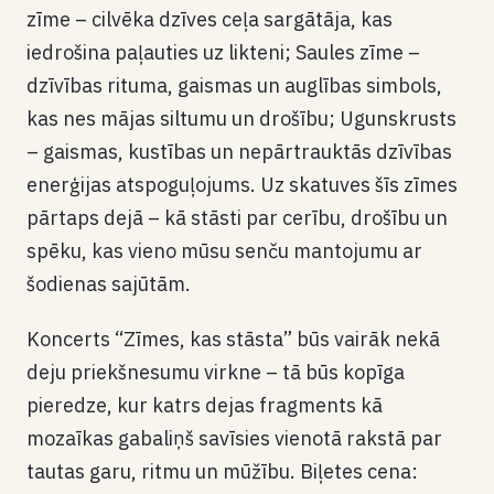
zīme – cilvēka dzīves ceļa sargātāja, kas
iedrošina paļauties uz likteni; Saules zīme –
dzīvības rituma, gaismas un auglības simbols,
kas nes mājas siltumu un drošību; Ugunskrusts
– gaismas, kustības un nepārtrauktās dzīvības
enerģijas atspoguļojums. Uz skatuves šīs zīmes
pārtaps dejā – kā stāsti par cerību, drošību un
spēku, kas vieno mūsu senču mantojumu ar
šodienas sajūtām.
Koncerts “Zīmes, kas stāsta” būs vairāk nekā
deju priekšnesumu virkne – tā būs kopīga
pieredze, kur katrs dejas fragments kā
mozaīkas gabaliņš savīsies vienotā rakstā par
tautas garu, ritmu un mūžību. Biļetes cena: