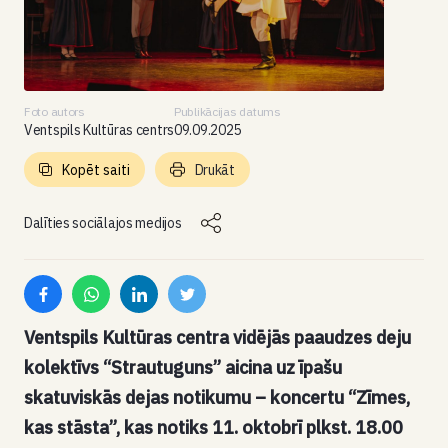
Foto autors
Publikācijas datums
Ventspils Kultūras centrs
09.09.2025
Kopēt saiti
Drukāt
Dalīties sociālajos medijos
Ventspils Kultūras centra vidējās paaudzes deju
kolektīvs “Strautuguns” aicina uz īpašu
skatuviskās dejas notikumu – koncertu “Zīmes,
kas stāsta”, kas notiks 11. oktobrī plkst. 18.00