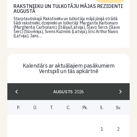
RAKSTNIEKU UN TULKOTĀJU MĀJAS REZIDENTI
AUGUSTĀ
Starptautiskajā Rakstnieku un tulkotāju mājā jūnijā strādā
šādi rakstnieki, dzejnieki un tulkotāji: Margarita Karbonaro
(Margherita Carbonaro) (Itālija/Latvija), Slavo Šercs (Slavo
Šerc) (Slovēnija), Svens Kuzmins (Latvija), Eric Arthur Naivo
(Latvija), Jans…
Kalendārs ar aktuālajiem pasākumiem
Ventspilī un tās apkārtnē
AUGUSTS
2026
P.
O.
T.
C.
Pk.
S.
Sv.
1
2