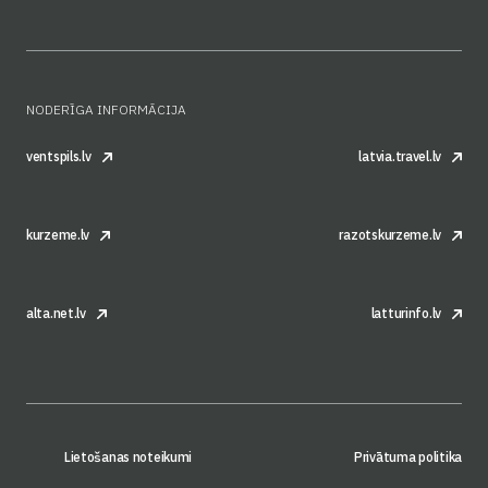
NODERĪGA INFORMĀCIJA
ventspils.lv
latvia.travel.lv
kurzeme.lv
razotskurzeme.lv
alta.net.lv
latturinfo.lv
Lietošanas noteikumi
Privātuma politika