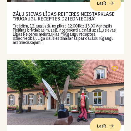
Lasīt
ZĀĻU SIEVAS LĪGAS REITERES MEISTARKLASE
“RŪGAUGU RECEPTES DZIEDNIECĪBĀ”
Trešdien, 12. augustā, no plkst. 12.00 līdz 15.00 Ventspils
Piejūras brīvdabas muzejā interesenti aicināti uz zāļu sievas
Līgas Reiteres meistarklasi “Rūgaugu receptes
dziedniecībā”. Līga dalīsies zināšanās par dažādu rūgaugu
ārstnieciskajām…
Lasīt