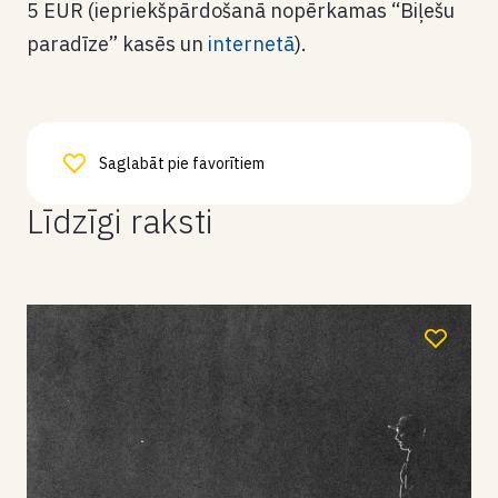
5 EUR (iepriekšpārdošanā nopērkamas “Biļešu
paradīze” kasēs un
internetā
).
Saglabāt pie favorītiem
Līdzīgi raksti