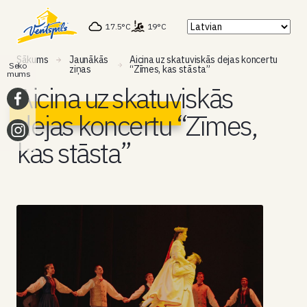
17.5°C
19°C
Sākums
Jaunākās
Aicina uz skatuviskās dejas koncertu
Seko
ziņas
“Zīmes, kas stāsta”
mums
Aicina uz skatuviskās
dejas koncertu “Zīmes,
kas stāsta”