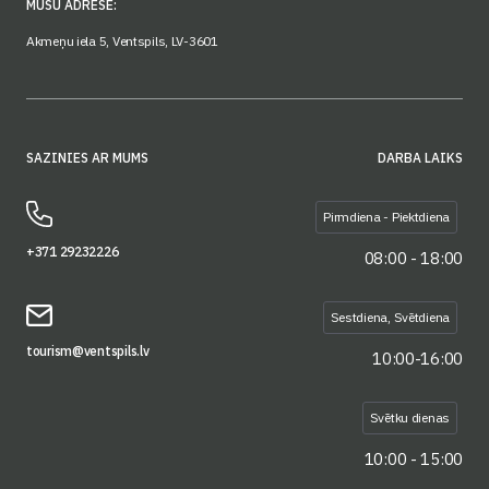
MŪSU ADRESE:
Akmeņu iela 5, Ventspils, LV-3601
SAZINIES AR MUMS
DARBA LAIKS
Pirmdiena - Piektdiena
+371 29232226
08:00 - 18:00
Sestdiena, Svētdiena
tourism@ventspils.lv
10:00-16:00
Svētku dienas
10:00 - 15:00