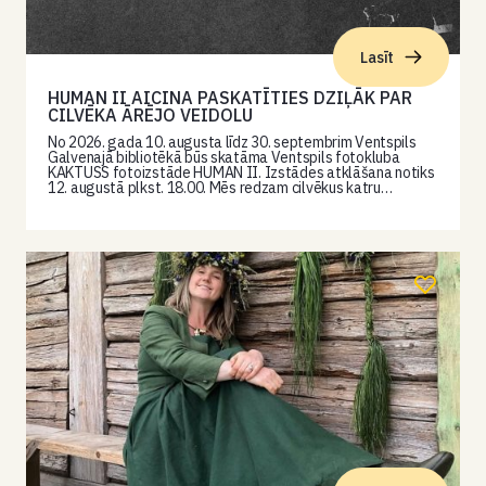
Lasīt
HUMAN II AICINA PASKATĪTIES DZIĻĀK PAR
CILVĒKA ĀRĒJO VEIDOLU
No 2026. gada 10. augusta līdz 30. septembrim Ventspils
Galvenajā bibliotēkā būs skatāma Ventspils fotokluba
KAKTUSS fotoizstāde HUMAN II. Izstādes atklāšana notiks
12. augustā plkst. 18.00. Mēs redzam cilvēkus katru…