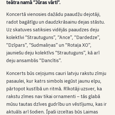
teātra namā “Jūras vārti”.
Koncertā vienosies dažādu paaudžu dejotāji,
radot bagātīgu un daudzkrāsainu dejas stāstu.
Uz skatuves satiksies vidējās paaudzes deju
kolektīvi “Strautuguns”, “Ance”, “Dardedze”,
“Dzīpars”, “Sudmaliņas” un “Rotaļa XO”,
jauniešu deju kolektīvs “Strautuguns”, kā arī
deju ansamblis “Dancītis”.
Koncerts būs ceļojums cauri latvju rakstu zīmju
pasaulei, kur katrs simbols iegūst jaunu elpu,
pārtopot kustībā un ritmā. Rīkotāji uzsver, ka
rakstu zīmes nav tikai ornamenti – tās glabā
mūsu tautas dzīves gudrību un vēstījumu, kas ir
aktuāls arī šodien. Īpaši izceltas būs Laimas