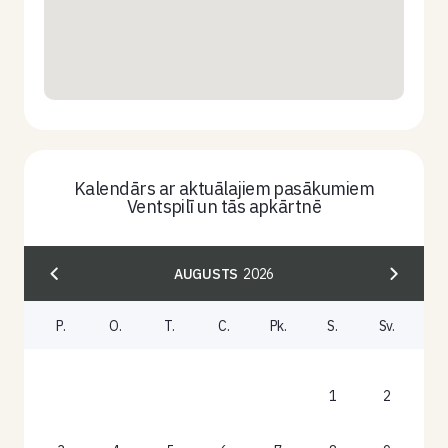
Kalendārs ar aktuālajiem pasākumiem
Ventspilī un tās apkārtnē
AUGUSTS
2026
P.
O.
T.
C.
Pk.
S.
Sv.
1
2