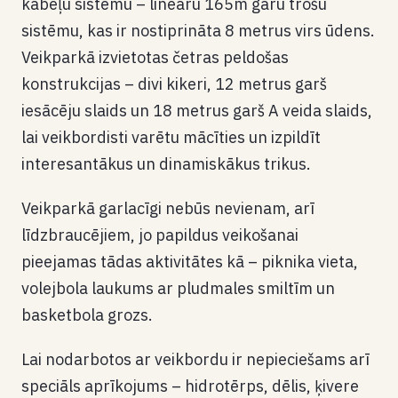
kabeļu sistēmu – lineāru 165m garu trošu
sistēmu, kas ir nostiprināta 8 metrus virs ūdens.
Veikparkā izvietotas četras peldošas
konstrukcijas – divi kikeri, 12 metrus garš
iesācēju slaids un 18 metrus garš A veida slaids,
lai veikbordisti varētu mācīties un izpildīt
interesantākus un dinamiskākus trikus.
Veikparkā garlacīgi nebūs nevienam, arī
līdzbraucējiem, jo papildus veikošanai
pieejamas tādas aktivitātes kā – piknika vieta,
volejbola laukums ar pludmales smiltīm un
basketbola grozs.
Lai nodarbotos ar veikbordu ir nepieciešams arī
speciāls aprīkojums – hidrotērps, dēlis, ķivere