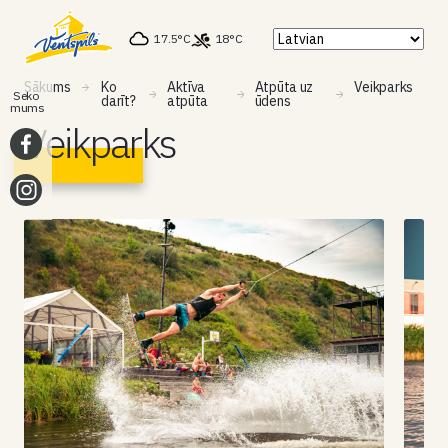
17.5°C
18°C
Sākums
Ko
Aktīva
Atpūta uz
Veikparks
Seko
darīt?
atpūta
ūdens
mums
Veikparks