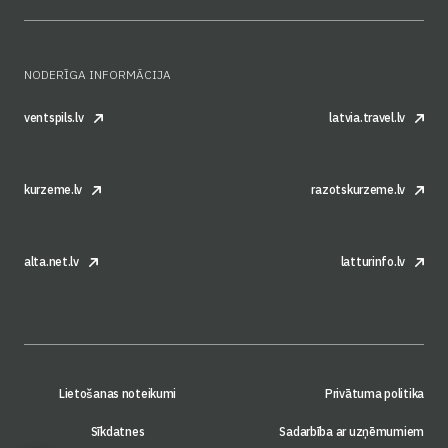
NODERĪGA INFORMĀCIJA
ventspils.lv
latvia.travel.lv
kurzeme.lv
razotskurzeme.lv
alta.net.lv
latturinfo.lv
Lietošanas noteikumi
Privātuma politika
Sīkdatnes
Sadarbība ar uzņēmumiem