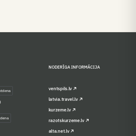
S
NODERĪGA INFORMĀCIJA
ventspils.lv
ktdiena
latvia.travel.lv
0
kurzeme.lv
tdiena
razotskurzeme.lv
alta.net.lv