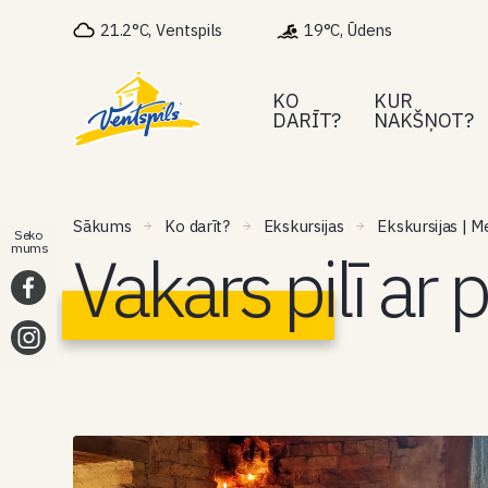
21.2°C, Ventspils
19°C, Ūdens
KO
KUR
DARĪT?
NAKŠŅOT?
Sākums
Ko darīt?
Ekskursijas
Ekskursijas | M
Seko
Vakars pilī ar 
mums