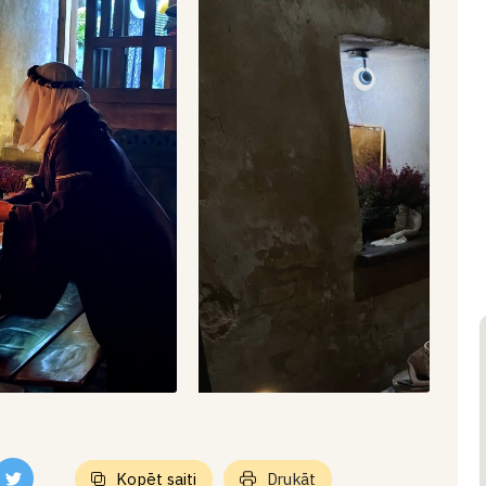
Kopēt saiti
Drukāt