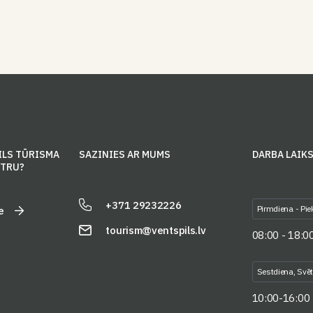
ILS TŪRISMA
SAZINIES AR MUMS
DARBA LAIK
NTRU?
+371 29232226
Pirmdiena - Pie
e
tourism@ventspils.lv
08:00 - 18:0
Sestdiena, Svē
10:00-16:00