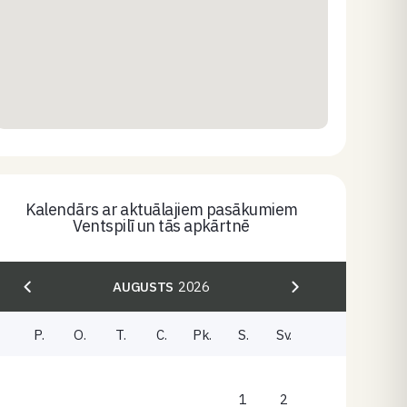
Kalendārs ar aktuālajiem pasākumiem
Ventspilī un tās apkārtnē
AUGUSTS
2026
P.
O.
T.
C.
Pk.
S.
Sv.
1
2