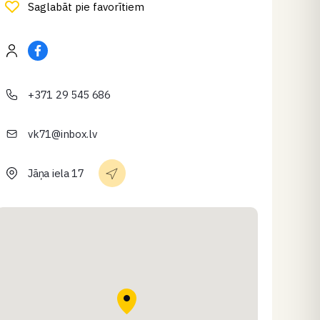
Saglabāt pie favorītiem
+371 29 545 686
vk71@inbox.lv
Jāņa iela 17