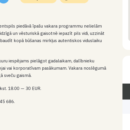
 Ventspils piedāvā īpašu vakara programmu nelielām
dzīgā un vēsturiskā gaisotnē iepazīt pils vidi, uzzināt
ī baudīt kopā būšanas mirkļus autentiskos viduslaiku
 kuru iespējams pielāgot gadalaikam, dalībnieku
ejai vai korporatīvam pasākumam. Vakara noslēgumā
gā sveču gaismā.
lkst. 18.00 — 30 EUR.
545 686.