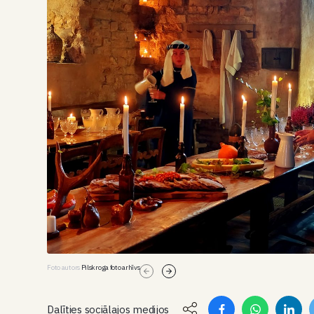
Foto autors
Pilskroga foto arhīvs
Dalīties sociālajos medijos