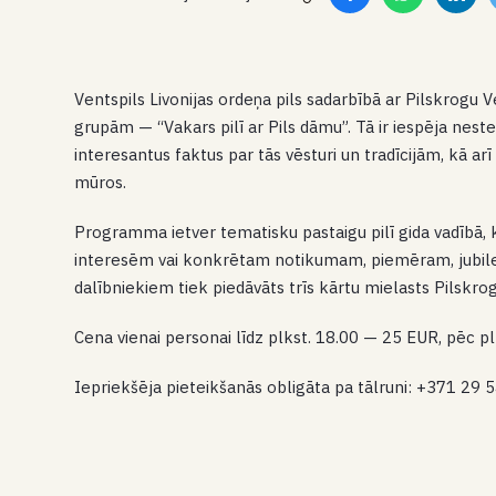
Ventspils Livonijas ordeņa pils sadarbībā ar Pilskrogu
grupām — “Vakars pilī ar Pils dāmu”. Tā ir iespēja nestei
interesantus faktus par tās vēsturi un tradīcijām, kā ar
mūros.
Programma ietver tematisku pastaigu pilī gida vadībā,
interesēm vai konkrētam notikumam, piemēram, jubil
dalībniekiem tiek piedāvāts trīs kārtu mielasts Pilskro
Cena vienai personai līdz plkst. 18.00 — 25 EUR, pēc p
Iepriekšēja pieteikšanās obligāta pa tālruni: +371 29 