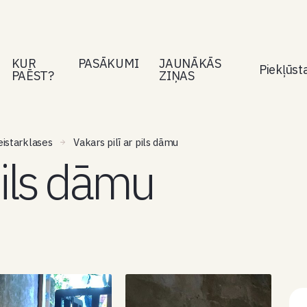
KUR
PASĀKUMI
JAUNĀKĀS
Piekļūs
PAĒST?
ZIŅAS
eistarklases
Vakars pilī ar pils dāmu
pils dāmu