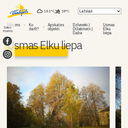
18.1°C
18°C
Sākums
Ko
Apskates
Dzīvnieki |
Usmas
Seko
darīt?
objekti
Dižakmeņi |
Elku
mums
Daba
liepa
Usmas Elku liepa