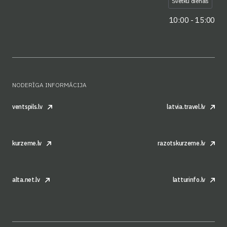
Svētku dienas
10:00 - 15:00
NODERĪGA INFORMĀCIJA
ventspils.lv
latvia.travel.lv
kurzeme.lv
razotskurzeme.lv
alta.net.lv
latturinfo.lv