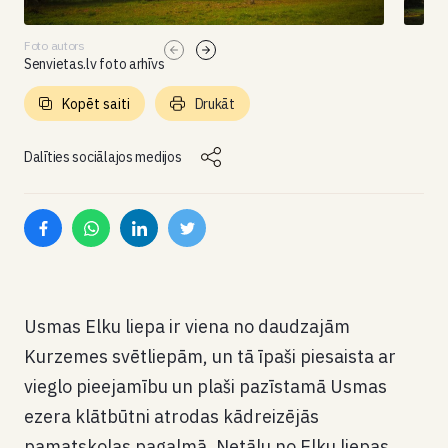
Foto autors
Senvietas.lv foto arhīvs
Kopēt saiti
Drukāt
Dalīties sociālajos medijos
Usmas Elku liepa ir viena no daudzajām
Kurzemes svētliepām, un tā īpaši piesaista ar
vieglo pieejamību un plaši pazīstamā Usmas
ezera klātbūtni atrodas kādreizējās
pamatskolas pagalmā. Netālu no Elku liepas