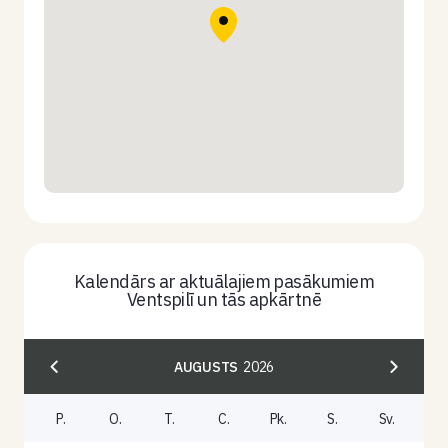
Kalendārs ar aktuālajiem pasākumiem
Ventspilī un tās apkārtnē
AUGUSTS
2026
P.
O.
T.
C.
Pk.
S.
Sv.