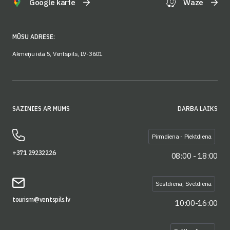
Google karte
Waze
MŪSU ADRESE:
Akmeņu iela 5, Ventspils, LV-3601
SAZINIES AR MUMS
DARBA LAIKS
Pirmdiena - Piektdiena
+371 29232226
08:00 - 18:00
Sestdiena, Svētdiena
tourism@ventspils.lv
10:00-16:00