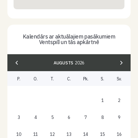
Kalendārs ar aktuālajiem pasākumiem
Ventspilī un tās apkārtnē
AUGUSTS
2026
P.
O.
T.
C.
Pk.
S.
Sv.
1
2
3
4
5
6
7
8
9
10
11
12
13
14
15
16