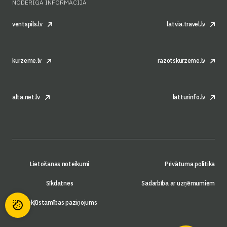
NODERĪGA INFORMĀCIJA
ventspils.lv
latvia.travel.lv
kurzeme.lv
razotskurzeme.lv
alta.net.lv
latturinfo.lv
Lietošanas noteikumi
Privātuma politika
Sīkdatnes
Sadarbība ar uzņēmumiem
Piekļūstamības paziņojums