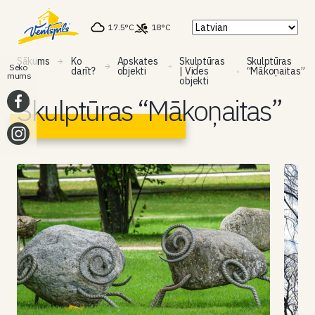
17.5°C
18°C
Sākums
Ko
Apskates
Skulptūras
Skulptūras
Seko
darīt?
objekti
| Vides
“Mākoņaitas”
mums
objekti
Skulptūras “Mākoņaitas”