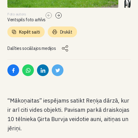
Foto autors
Ventspils foto arhīvs
Kopēt saiti
Drukāt
Dalīties sociālajos medijos
“Mākoņaitas” iespējams satikt Reņķa dārzā, kur
ir arī citi vides objekti. Pavisam parkā draiskojas
10 tēlnieka Ģirta Burvja veidotie auni, aitiņas un
jēriņi.