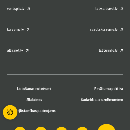
ventspils.lv
latvia.travel.lv
kurzeme.lv
razotskurzeme.lv
alta.net.lv
latturinfo.lv
Lietošanas noteikumi
Privātuma politika
Sīkdatnes
Sadarbība ar uzņēmumiem
Piekļūstamības paziņojums