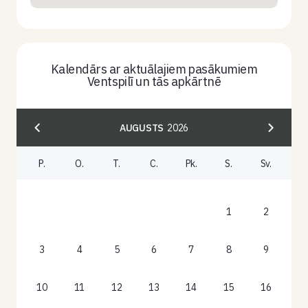
Kalendārs ar aktuālajiem pasākumiem
Ventspilī un tās apkārtnē
AUGUSTS
2026
P.
O.
T.
C.
Pk.
S.
Sv.
1
2
3
4
5
6
7
8
9
10
11
12
13
14
15
16