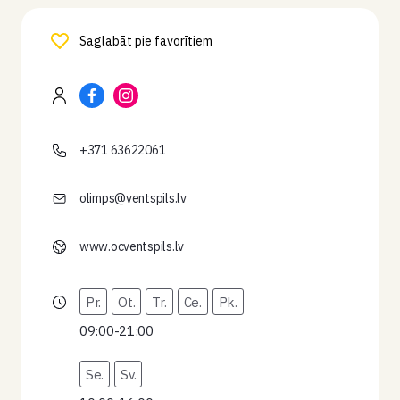
Saglabāt pie favorītiem
+371 63622061
olimps@ventspils.lv
www.ocventspils.lv
Pr.
Ot.
Tr.
Ce.
Pk.
09:00-21:00
Se.
Sv.