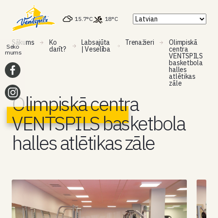
15.7°C
18°C
Sākums
Ko
Labsajūta
Trenažieri
Olimpiskā
Seko
darīt?
| Veselība
centra
mums
VENTSPILS
basketbola
halles
atlētikas
zāle
Olimpiskā centra
VENTSPILS basketbola
halles atlētikas zāle