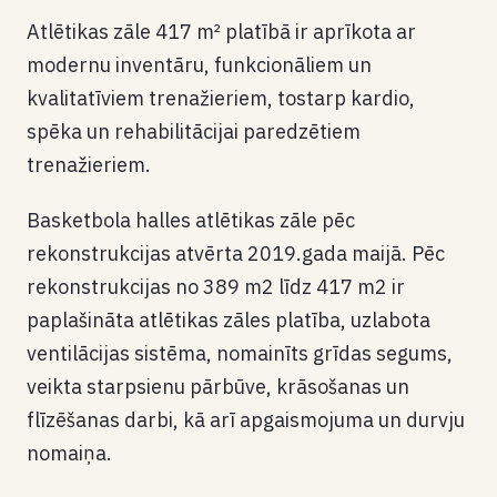
Atlētikas zāle 417 m² platībā ir aprīkota ar
modernu inventāru, funkcionāliem un
kvalitatīviem trenažieriem, tostarp kardio,
spēka un rehabilitācijai paredzētiem
trenažieriem.
Basketbola halles atlētikas zāle pēc
rekonstrukcijas atvērta 2019.gada maijā. Pēc
rekonstrukcijas no 389 m2 līdz 417 m2 ir
paplašināta atlētikas zāles platība, uzlabota
ventilācijas sistēma, nomainīts grīdas segums,
veikta starpsienu pārbūve, krāsošanas un
flīzēšanas darbi, kā arī apgaismojuma un durvju
nomaiņa.