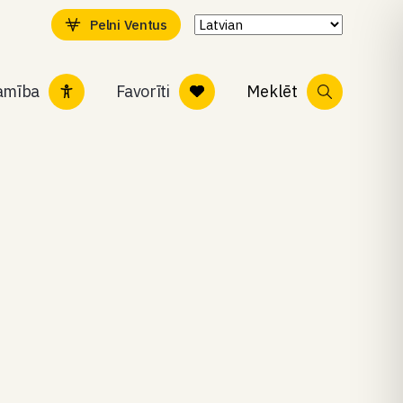
Pelni Ventus
tamība
Favorīti
Meklēt