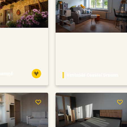
namiņš
Ventspils Coastal Dreams