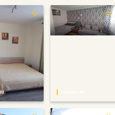
 32
Inženieru 89