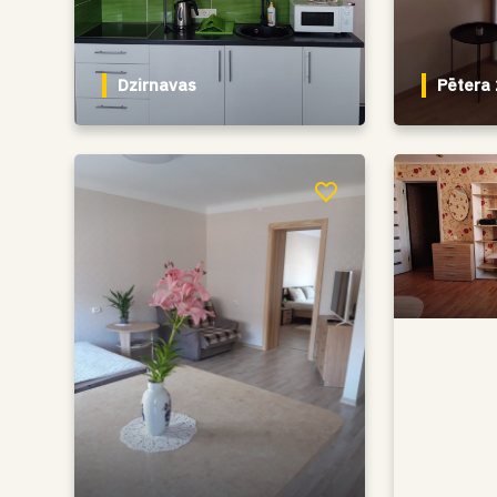
Dzirnavas
Pētera