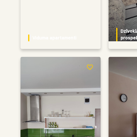
Dzīvokli
Viduma apartamenti
prospe