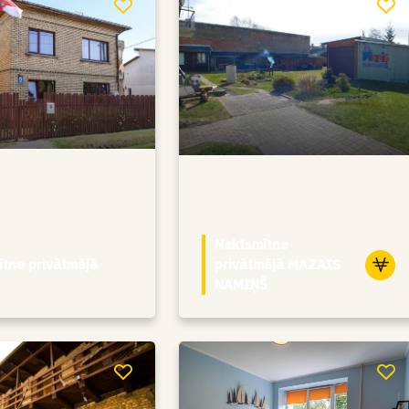
Naktsmītne
ītne privātmājā
privātmājā MAZAIS
NAMIŅŠ