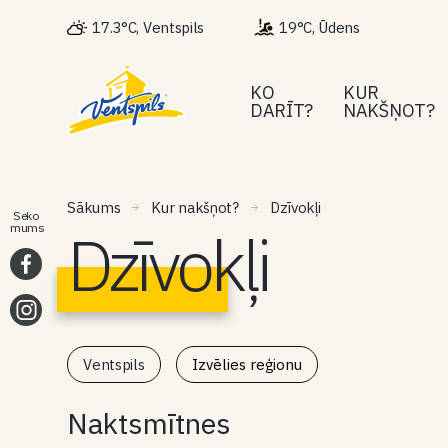
17.3°C, Ventspils
19°C, Ūdens
KO
KUR
DARĪT?
NAKŠŅOT?
Sākums
Kur nakšņot?
Dzīvokļi
Seko
Dzīvokļi
mums
Ventspils
Izvēlies reģionu
Naktsmītnes