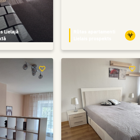
s Lielajā
Rūtas apartamenti
ktā
Lielais prospekts