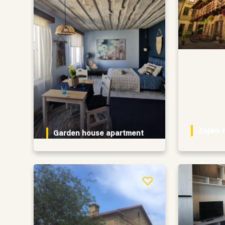
Zaļais 
Garden house apartment