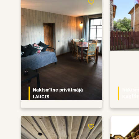
Naktsmītne privātmājā
Naktsm
LAUCIS
KAĶĪŠI