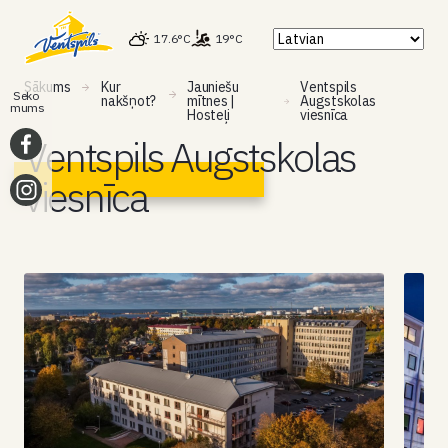
17.6°C
19°C
Sākums
Kur
Jauniešu
Ventspils
Seko
nakšņot?
mītnes |
Augstskolas
mums
Hosteļi
viesnīca
Ventspils Augstskolas
viesnīca