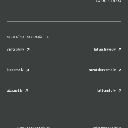
10:00 - 15:00
NODERĪGA INFORMĀCIJA
ventspils.lv
latvia.travel.lv
kurzeme.lv
razotskurzeme.lv
alta.net.lv
latturinfo.lv