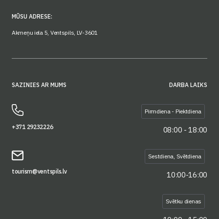
MŪSU ADRESE:
Akmeņu iela 5, Ventspils, LV-3601
SAZINIES AR MUMS
DARBA LAIKS
Pirmdiena - Piektdiena
+371 29232226
08:00 - 18:00
Sestdiena, Svētdiena
tourism@ventspils.lv
10:00-16:00
Svētku dienas