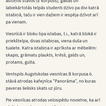
astoņos stāvos (E korpuss), gaišās un
labiekārtotās telpās studenti dzīvo pa divi katrā
istabiņā, taču ir vien dažiem ir iespēja dzīvot arī
pa vienam.
Viesnīcā ir bloku tipa istabas, t.i., katrā blokā ir
priekštelpa, divas istabiņas, viena duša un
tualete. Katra istabiņa ir aprīkota ar mēbelēm:
skapis, grāmatu plaukts, krēsli, galds un,
protams, gulta.
Ventspils Augstskolas viesnīcas B korpusa 6.
stāvā atrodas kafejnīca “Panorāma”, no kuras
paveras lielisks skats uz jūru.
Pie viesnīcas atrodas velosipēdu novietne, ka arī