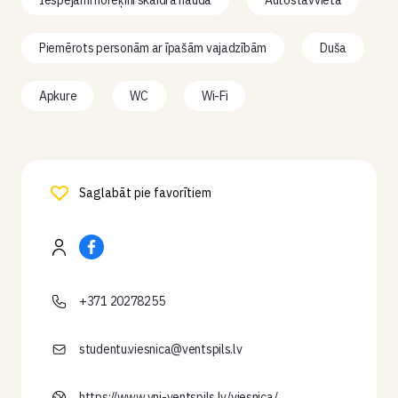
Iespējami norēķini skaidrā naudā
Autostāvvieta
Piemērots personām ar īpašām vajadzībām
Duša
Apkure
WC
Wi-Fi
Saglabāt pie favorītiem
+371 20278255
studentu.viesnica@ventspils.lv
https://www.vni-ventspils.lv/viesnica/