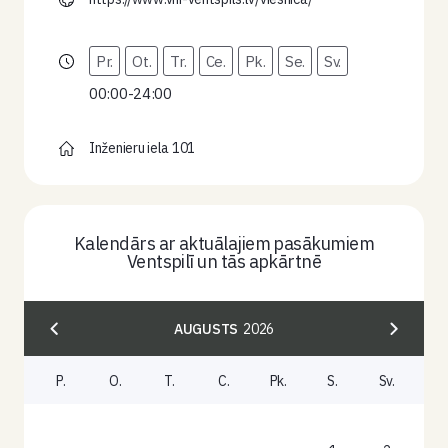
Pr.
Ot.
Tr.
Ce.
Pk.
Se.
Sv.
00:00-24:00
Inženieru iela 101
Kalendārs ar aktuālajiem pasākumiem
Ventspilī un tās apkārtnē
AUGUSTS
2026
P.
O.
T.
C.
Pk.
S.
Sv.