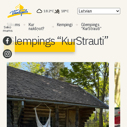
18.2°C
18°C
Sākums
Kur
Kempingi
Glempings
Seko
nakšņot?
“KurStrauti”
mums
Glempings “KurStrauti”