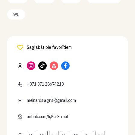
WC
Saglabāt pie favorītiem
+371 371 28674213
meinards.agris@gmail.com
airbnb.com/h/KurStrauti