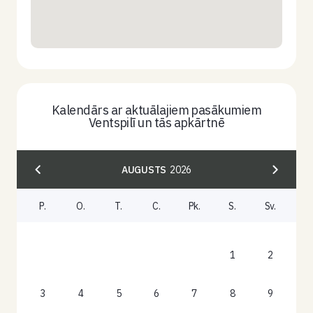
Kalendārs ar aktuālajiem pasākumiem
Ventspilī un tās apkārtnē
AUGUSTS
2026
P.
O.
T.
C.
Pk.
S.
Sv.
1
2
3
4
5
6
7
8
9