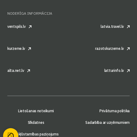
NODERĪGA INFORMĀCIJA
ventspils.lv
latvia.travel.lv
kurzeme.lv
razotskurzeme.lv
alta.net.lv
latturinfo.lv
Lietošanas noteikumi
Privātuma politika
Sīkdatnes
Sadarbība ar uzņēmumiem
Piekļūstamības paziņojums