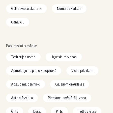
Gultasvietu skaits: 4
Numuru skaits: 2
Cena: 65
Papildus informācija:
Teritorijas noma
Ugunskura vietas
Apmeklējumu pieteikt iepriekš
Vieta piknikam
Atļauti mājdzīvnieki
Gājējiem draudzīgs
Autostāvvieta
Pieejama smēķētāju zona
Grils
Duša
Pirts
Telšu vietas