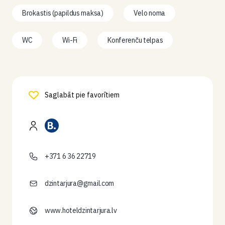
Brokastis (papildus maksa)
Velo noma
WC
Wi-Fi
Konferenču telpas
Saglabāt pie favorītiem
+371 6 36 22719
dzintarjura@gmail.com
www.hoteldzintarjura.lv