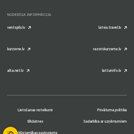
NODERĪGA INFORMĀCIJA
ventspils.lv
latvia.travel.lv
kurzeme.lv
razotskurzeme.lv
alta.net.lv
latturinfo.lv
Lietošanas noteikumi
Privātuma politika
Sīkdatnes
Sadarbība ar uzņēmumiem
Piekļūstamības paziņojums