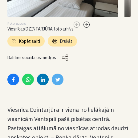
Foto autors
Viesnīcas DZINTARJŪRA foto arhīvs
Kopēt saiti
Drukāt
Dalīties sociālajos medijos
Viesnīca Dzintarjūra ir viena no lielākajām
viesnīcām Ventspilī pašā pilsētas centrā.
Pastaigas attālumā no viesnīcas atrodas daudzi
apskates objekti – Reņķa dārzs, Ventspils