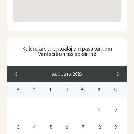
Kalendārs ar aktuālajiem pasākumiem
Ventspilī un tās apkārtnē
AUGUSTS
2026
P.
O.
T.
C.
Pk.
S.
Sv.
1
2
3
4
5
6
7
8
9