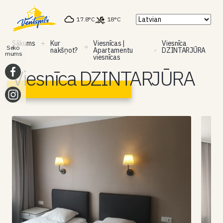
17.8°C
18°C
Sākums
Kur
Viesnīcas |
Viesnīca
Seko
nakšņot?
Apartamentu
DZINTARJŪRA
mums
viesnīcas
Viesnīca DZINTARJŪRA