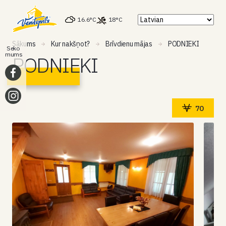
16.6°C
18°C
Sākums
Kur nakšņot?
Brīvdienu mājas
PODNIEKI
Seko
mums
PODNIEKI
70