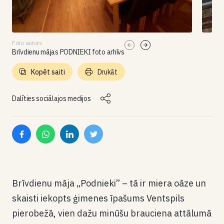
Foto autors
Brīvdienu mājas PODNIEKI foto arhīvs
Kopēt saiti
Drukāt
Dalīties sociālajos medijos
Brīvdienu māja „Podnieki” – tā ir miera oāze un
skaisti iekopts ģimenes īpašums Ventspils
pierobežā, vien dažu minūšu brauciena attālumā