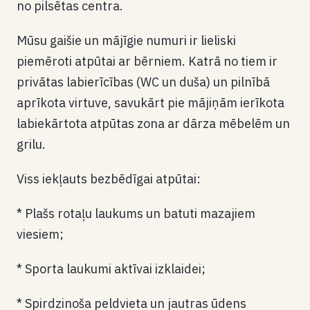
no pilsētas centra.
Mūsu gaišie un mājīgie numuri ir lieliski
piemēroti atpūtai ar bērniem. Katrā no tiem ir
privātas labierīcības (WC un duša) un pilnībā
aprīkota virtuve, savukārt pie mājiņām ierīkota
labiekārtota atpūtas zona ar dārza mēbelēm un
grilu.
Viss iekļauts bezbēdīgai atpūtai:
* Plašs rotaļu laukums un batuti mazajiem
viesiem;
* Sporta laukumi aktīvai izklaidei;
* Spirdzinoša peldvieta un jautras ūdens