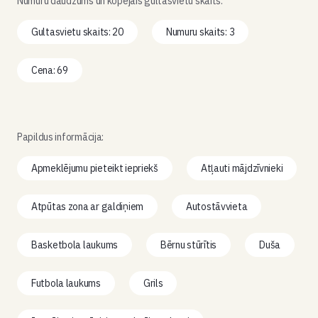
Numuru daudzums un kopējais gultasvietu skaits:
Gultasvietu skaits: 20
Numuru skaits: 3
Cena: 69
Papildus informācija:
Apmeklējumu pieteikt iepriekš
Atļauti mājdzīvnieki
Atpūtas zona ar galdiņiem
Autostāvvieta
Basketbola laukums
Bērnu stūrītis
Duša
Futbola laukums
Grils