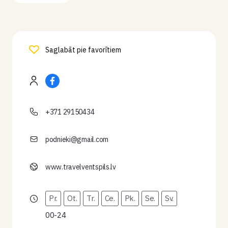
Saglabāt pie favorītiem
+371 29150434
podnieki@gmail.com
www.travelventspils.lv
Pr.
Ot.
Tr.
Ce.
Pk.
Se.
Sv.
00-24