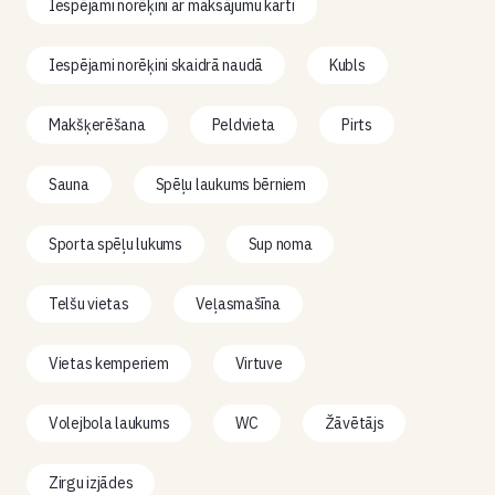
Iespējami norēķini ar maksājumu karti
Iespējami norēķini skaidrā naudā
Kubls
Makšķerēšana
Peldvieta
Pirts
Sauna
Spēļu laukums bērniem
Sporta spēļu lukums
Sup noma
Telšu vietas
Veļasmašīna
Vietas kemperiem
Virtuve
Volejbola laukums
WC
Žāvētājs
Zirgu izjādes