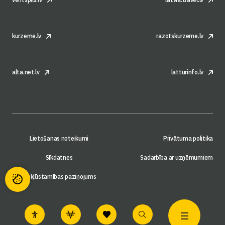
kurzeme.lv
razotskurzeme.lv
alta.net.lv
latturinfo.lv
Lietošanas noteikumi
Privātuma politika
Sīkdatnes
Sadarbība ar uzņēmumiem
Piekļūstamības paziņojums