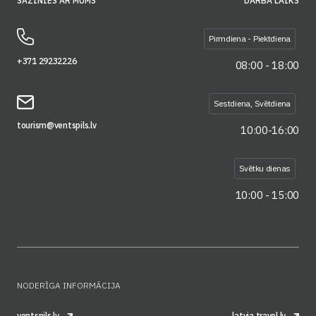
SAZINIES AR MUMS
DARBA LAIKS
Pirmdiena - Piektdiena
+371 29232226
08:00 - 18:00
Sestdiena, Svētdiena
tourism@ventspils.lv
10:00-16:00
Svētku dienas
10:00 - 15:00
NODERĪGA INFORMĀCIJA
ventspils.lv
latvia.travel.lv