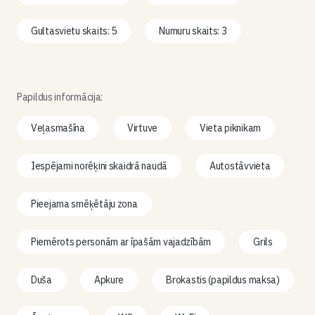
Gultasvietu skaits: 5
Numuru skaits: 3
Papildus informācija:
Veļasmašīna
Virtuve
Vieta piknikam
Iespējami norēķini skaidrā naudā
Autostāvvieta
Pieejama smēķētāju zona
Piemērots personām ar īpašām vajadzībām
Grils
Duša
Apkure
Brokastis (papildus maksa)