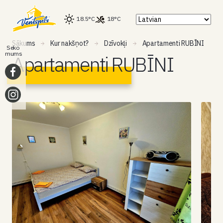
18.5°C
18°C
Sākums
Kur nakšņot?
Dzīvokļi
Apartamenti RUBĪNI
Seko
mums
Apartamenti RUBĪNI