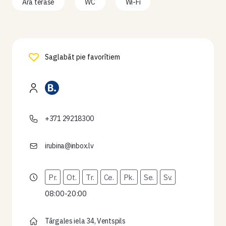
Āra terase
WC
Wi-Fi
Saglabāt pie favorītiem
+371 29218300
irubina@inbox.lv
Pr.
Ot.
Tr.
Ce.
Pk.
Se.
Sv.
08:00-20:00
Tārgales iela 34, Ventspils