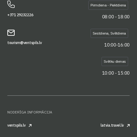
Pirmdiena - Piektdiena
+371 29232226
08:00 - 18:00
Sestdiena, Svētdiena
tourism@ventspils.lv
10:00-16:00
Svētku dienas
10:00 - 15:00
NODERĪGA INFORMĀCIJA
ventspils.lv
latvia.travel.lv