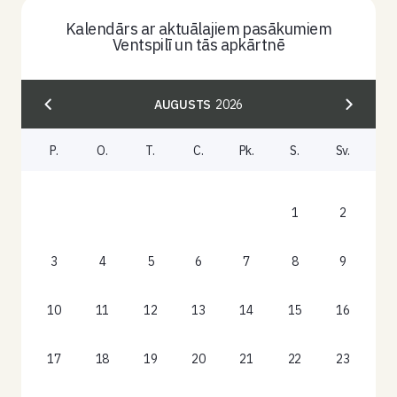
Kalendārs ar aktuālajiem pasākumiem
Ventspilī un tās apkārtnē
AUGUSTS
2026
P.
O.
T.
C.
Pk.
S.
Sv.
1
2
3
4
5
6
7
8
9
10
11
12
13
14
15
16
17
18
19
20
21
22
23