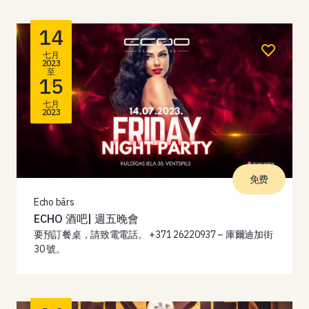
14
七月
2023
至
15
七月
2023
免费
Echo bārs
ECHO 酒吧| 週五晚會
要預訂餐桌，請致電電話。 +371 26220937 – 庫爾迪加街
30 號。