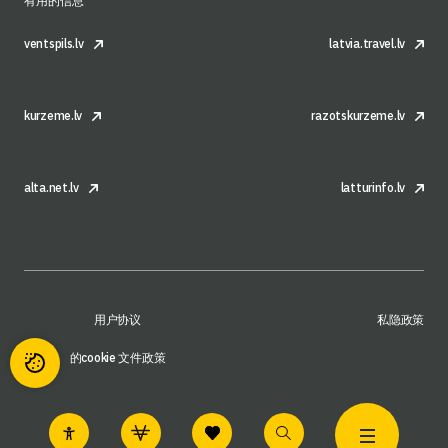
有用的信息
ventspils.lv
latvia.travel.lv
kurzeme.lv
razotskurzeme.lv
alta.net.lv
latturinfo.lv
用户协议
私隐政策
的cookie 文件政策