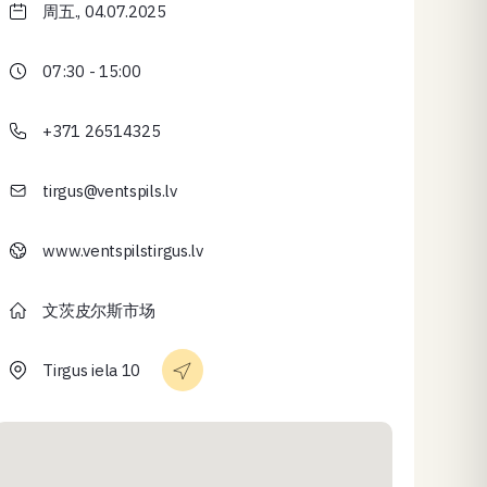
周五., 04.07.2025
07:30 - 15:00
+371 26514325
tirgus@ventspils.lv
www.ventspilstirgus.lv
文茨皮尔斯市场
Tirgus iela 10