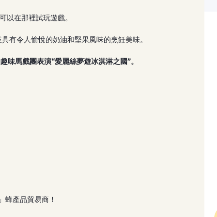
您可以在那裡試玩遊戲。
養成分並具有令人愉悅的奶油和堅果風味的烹飪美味。
a”的趣味馬戲團表演“愛麗絲夢遊冰淇淋之國”。
TV」蜂產品貿易商！