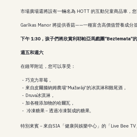
市場廣場還將設有一輛名為 HOTT 的互動兒童商品車，
Garīkas Manor 將提供香菇——一種富含高價值營
下午 1:30，孩子們將欣賞利耶帕亞馬戲團“Beztemat
週五和週六
在鐘琴附近，您可以享受：
巧克力草莓，
來自皮爾滕納姆農場“Muižarāji”的冰淇淋和雞尾酒，
Druva冰淇淋，
加各種添加物的哈爾瓦，
冷凍糖果－透過冷凍製成的糖果。
特別來賓－來自SIA「健康與娛樂中心」的「Live Bee 