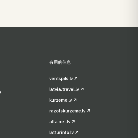
有用的信息
ventspils.lv
latvia.travel.lv
0
kurzeme.lv
razotskurzeme.lv
alta.net.lv
latturinfo.lv