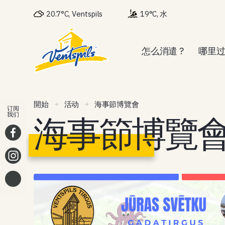
20.7°C, Ventspils
19°C, 水
怎么消遣 ?
哪里过
開始
活动
海事節博覽會
订阅
海事節博覽
我们