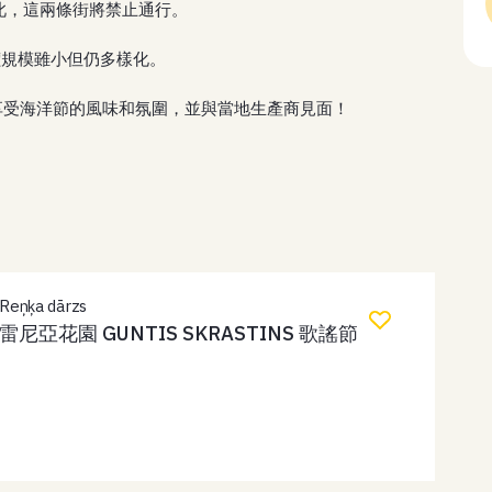
，為此，這兩條街將禁止通行。
價規模雖小但仍多樣化。
 – 享受海洋節的風味和氛圍，並與當地生產商見面！
Reņķa dārzs
雷尼亞花園 GUNTIS SKRASTINS 歌謠節