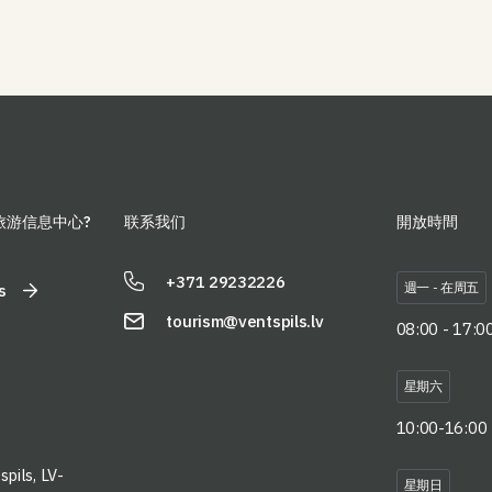
味馬戲團表演“愛麗絲夢遊冰淇淋之國”。 週五和週六 在
會、家庭主題工作坊；阿列克謝·諾莫夫（Aleksejs
鐘琴附近，您可以享受： 特別來賓－來自SIA「健康與
Naumovs）個展「POLICHROME」；展覽「北京/美
娛樂中心」的「Live Bee TV」蜂產品貿易商！ 週五和
麗」。深入了解日本傳統女性世界（私人收藏）；文茨
週六，Skolas 街和 Tirgus…
皮爾斯博物館藏品展「藝術家」—20世紀上半葉文茨皮
爾斯藝術生涯的開端。 11:00–11:30 紀念儀式/「獻給
水手和漁民」紀念碑/我們將默哀並獻花，緬懷在海上
遇難的人們。科克萊特樂隊成員勞拉·德雷齊納和演員
馬丁斯·埃格利恩斯將參加此次活動。 奧斯塔斯街長廊
的新部分 11:40–17:30 《海王星之歌》—主舞台/
旅游信息中心?
联系我们
開放時間
「Jūras vārti」劇院前廣場/ 每日演出由國家大劇院演員
克里斯蒂安斯·卡列林斯主持。 11:40–12:45 歡迎來到
+371 29232226
海神尼普頓，開啟假期讓我們共同期待威嚴的海神尼普
週一 - 在周五
s
頓及其迷人的海之隨從們的隆重到來！在拖船雄偉的噴
tourism@ventspils.lv
08:00 - 17:0
水聲的伴奏下，他們將隆重地駛入文茨皮爾斯港。為了
紀念尼普頓，現場將有音樂和舞蹈表演，而且——說不
定，我們還能第一次聽到尼普頓本人演奏音樂，吟唱鏗
星期六
鏘有力的海之歌。 12:45 國家劇院歌唱演員閃電錶演
10:00-16:00
“AIRI”這是專為文茨皮爾斯海事節創作的節目，以充滿
樂趣和熟悉的歌曲為主。 14:00 晚間Zine音樂節前奏我
pils, LV-
們將有機會在舞台上欣賞到幾位深受拉脫維亞人民喜愛
星期日