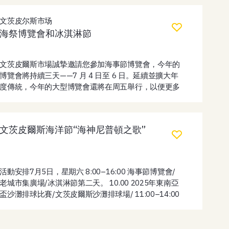
文茨皮尔斯市场
海祭博覽會和冰淇淋節
文茨皮爾斯市場誠摯邀請您參加海事節博覽會，今年的
博覽會將持續三天——7 月 4 日至 6 日。延續並擴大年
度傳統，今年的大型博覽會還將在周五舉行，以便更多
居民和遊客能夠享受節日氣氛，購買美食、工藝品以及
用於花園或陽台的優質植物。 7 月 4 日，星期五——款
待和工藝品。 透過結合本地和流動攤販的供應，市場區
文茨皮爾斯海洋節“海神尼普頓之歌”
域將提供： 7 月 5 日星期六—冰淇淋節！ 週六，展會
的勢頭將更加強勁——現有的冰淇淋攤販將與冰淇淋節
的參與者一起加入： 來自“街頭和更多”的 Jānis 將用他
對冰淇淋世界的詼諧評論來營造氛圍，並提供一種童年
活動安排7月5日，星期六 8:00–16:00 海事節博覽會/
的味道——煎餅配冰淇淋。 市場廣場還將設有一輛名為
老城市集廣場/冰淇淋節第二天。 10.00 2025年東南亞
HOTT 的互動兒童商品車，您可以在那裡試玩遊戲。
盃沙灘排球比賽/文茨皮爾斯沙灘排球場/ 11:00–14:00
Garīkas Manor 將提供香菇——一種富含高價值營養成
創意工作坊 /H. Dorbe 博物館/11:00–14:00 創意工作
分並具有令人愉悅的奶油和堅果風味的烹飪美味。 下午
坊 /手工藝屋/ 12:00–15:00 海事節活動/利沃尼亞騎士
1:30，孩子們將欣賞利耶帕亞馬戲團“Beztemata”的趣
團城堡/。 「博物館啟迪！」活動－歷史樂器迷你音樂