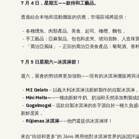
7 月 4 日，星期五——款待和工藝品。
透過結合本地和流動攤販的供應，市場區域將提供：
各種燻魚、肉類產品、美食、起司、橄欖、麵包，
手工藝品：亞麻製品、包包和皮夾、琥珀首飾、人造珠
「喬治亞風味」－正宗的喬治亞美食產品：葡萄酒、香
7 月 5 日星期六—冰淇淋節！
週六，展會的勢頭將更加強勁——現有的冰淇淋攤販將與
M:I Gelato
－以義大利冰淇淋法新鮮製作的自製冰淇淋
Mini Melts—
—一種由新鮮牛奶、奶油和天然添加劑製成
Gogelmogel
－這款自製冰淇淋的名字源自於一種久負盛
新鮮蛋黃，
Rūjienas 冰淇淋
——他們還提供冰淇淋球！
來自“街頭和更多”的 Jānis 將用他對冰淇淋世界的詼