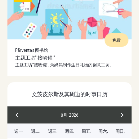
免费
Pārventas 图书馆
主题工坊”接吻罐”
主题工坊''接吻罐”. 为妈妈制作生日礼物的创意工坊。
文茨皮尔斯及其周边的时事日历
8月
2026
週一.
週二.
週三.
週四.
周五.
周六.
周日.