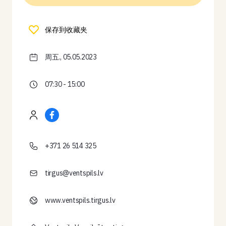
保存到收藏夹
周五., 05.05.2023
07:30 - 15:00
+371 26 514 325
tirgus@ventspils.lv
www.ventspils.tirgus.lv