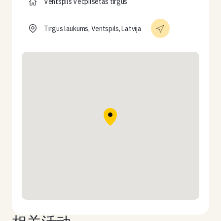
Ventspils Vecpilsētas tirgus
Tirgus laukums, Ventspils, Latvija