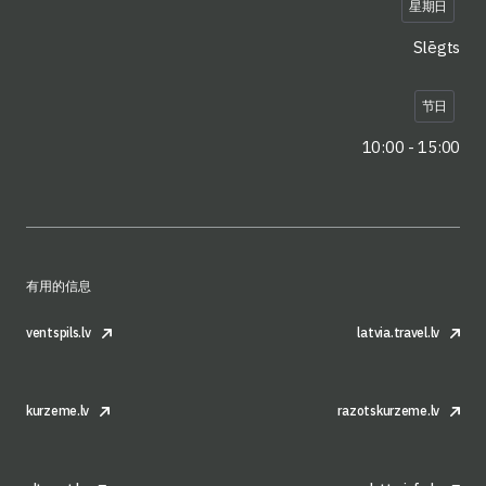
星期日
Slēgts
节日
10:00 - 15:00
有用的信息
ventspils.lv
latvia.travel.lv
kurzeme.lv
razotskurzeme.lv