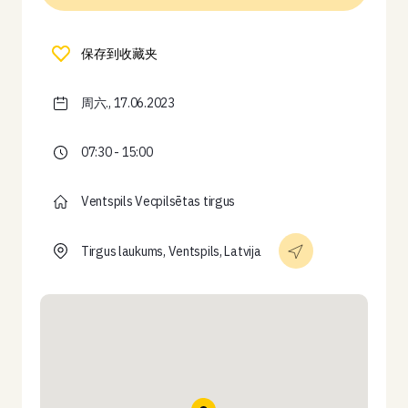
保存到收藏夹
周六., 17.06.2023
07:30 - 15:00
Ventspils Vecpilsētas tirgus
Tirgus laukums, Ventspils, Latvija