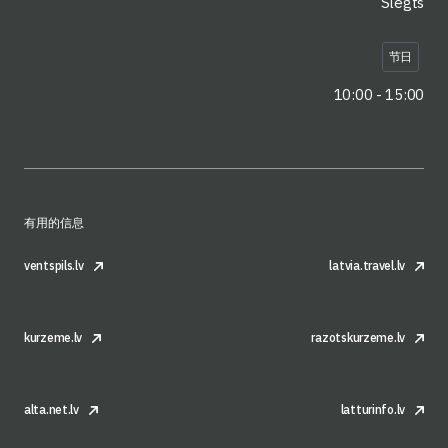
Slēgts
节日
10:00 - 15:00
有用的信息
ventspils.lv
latvia.travel.lv
kurzeme.lv
razotskurzeme.lv
alta.net.lv
latturinfo.lv