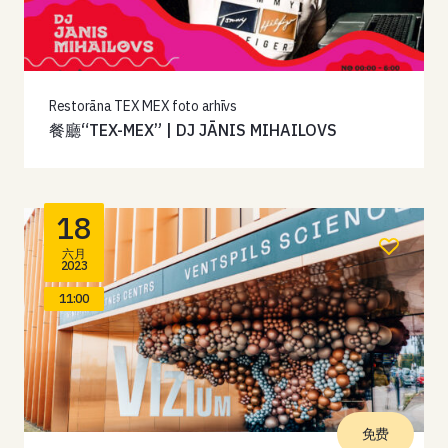
Restorāna TEX MEX foto arhīvs
餐廳“TEX-MEX” | DJ JĀNIS MIHAILOVS
18
六月
2023
11:00
免费