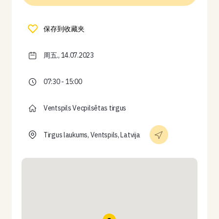
保存到收藏夹
周五., 14.07.2023
07:30 - 15:00
Ventspils Vecpilsētas tirgus
Tirgus laukums, Ventspils, Latvija