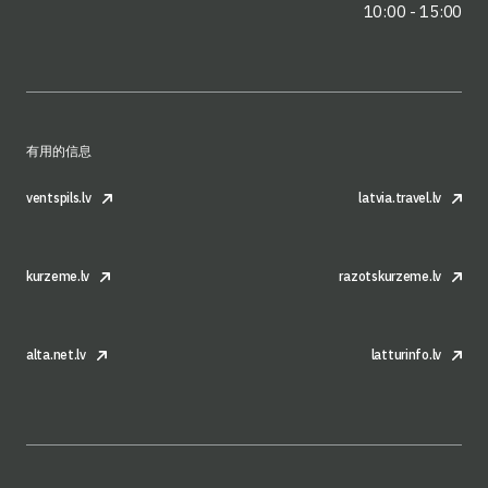
10:00 - 15:00
有用的信息
ventspils.lv
latvia.travel.lv
kurzeme.lv
razotskurzeme.lv
alta.net.lv
latturinfo.lv