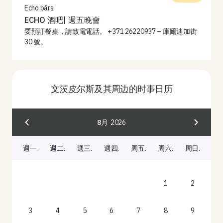
Echo bārs
ECHO 酒吧| 週五晚會
要預訂餐桌，請致電電話。 +371 26220937 – 庫爾迪加街
30 號。
文茨皮尔斯及其周边的时事日历
8月
2026
週一.
週二.
週三.
週四.
周五.
周六.
周日.
1
2
3
4
5
6
7
8
9