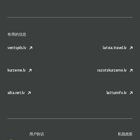
有用的信息
ventspils.lv
latvia.travel.lv
kurzeme.lv
razotskurzeme.lv
alta.net.lv
latturinfo.lv
用户协议
私隐政策