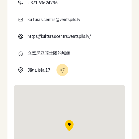
+371 63624796
kulturas.centrs@ventspils.lv
https://kulturascentrs.ventspils.lv/
立窝尼亚骑士团的城堡
Jāņa iela 17