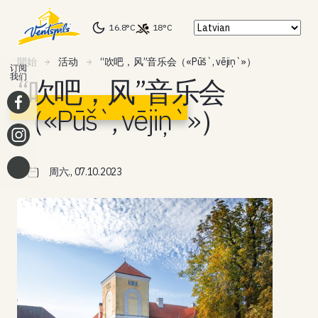
16.8°C
18°C
開始
活动
“吹吧，风”音乐会（«Pūš`, vējiņ`»）
订阅
我们
“吹吧，风”音乐会
（«Pūš`, vējiņ`»）
周六., 07.10.2023