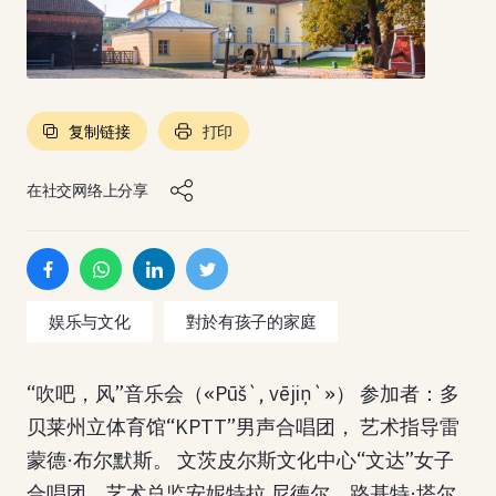
复制链接
打印
在社交网络上分享
娱乐与文化
對於有孩子的家庭
“吹吧，风”音乐会（«Pūš`, vējiņ`»） 参加者：多
贝莱州立体育馆“KPTT”男声合唱团， 艺术指导雷
蒙德·布尔默斯。 文茨皮尔斯文化中心“文达”女子
合唱团，艺术总监安妮特拉 尼德尔，路基特·塔尔