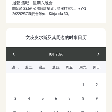
迴聲 酒吧 | 星期六晚會
開始於 23:59. 如需預訂餐桌，請撥打電話。 +371
26220937 我們會等你 – Kārļa iela 30。
文茨皮尔斯及其周边的时事日历
8月
2026
週一.
週二.
週三.
週四.
周五.
周六.
周日.
1
2
3
4
5
6
7
8
9