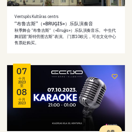
Ventspils Kultūras centrs
“布鲁吉斯”（«BRUĢIS»）乐队演奏音
秋季舞会 “布鲁吉斯”（«Bruģis»）乐队演奏音乐。 中生代
舞蹈团“斯特劳图古斯”表演。 门票10欧元，可在文化中心
售票处购买。
07
十月
2023
至
08
十月
2023
免费