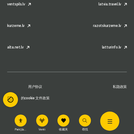
ventspils.lv
latvia.travel.lv
kurzeme.lv
razotskurzeme.lv
alta.net.lv
latturinfo.lv
用户协议
私隐政策
的cookie 文件政策
Piekļūstamība
Venti
收藏夹
尋找